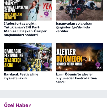
İfadesi ortaya çıktı:
İspanyadan yola çıkan
Tutuklanan YENİ Parti
gezginler Ege'de mola
Manisa İl Başkanı Özalper
verdiler
suçlamaları reddetti
Bardacık Festivali'ne
İzmir Ödemiş'te alevler
ziyaretçi akını
büyümeden kontrol altına
alındı!
Özel Haber