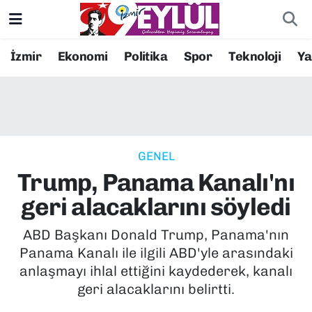
Resmi İlanlar
Konak Nöbetçi Eczaneler
İzmir
Ekonomi
Politika
Spor
Teknoloji
Y
BİLİM
Konak Hava Durumu
DÜNYA
Konak Trafik Yoğunluk Haritası
GENEL
EĞİTİM
Süper Lig Puan Durumu ve Fikstür
Trump, Panama Kanalı'nı
EKONOMİ
Tüm Manşetler
geri alacaklarını söyledi
KÜLTÜR SANAT
Son Dakika Haberleri
ABD Başkanı Donald Trump, Panama'nın
Panama Kanalı ile ilgili ABD'yle arasındaki
MAGAZİN
Haber Arşivi
anlaşmayı ihlal ettiğini kaydederek, kanalı
geri alacaklarını belirtti.
POLİTİKA