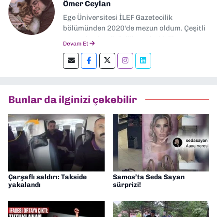
Ömer Ceylan
Ege Üniversitesi İLEF Gazetecilik
bölümünden 2020'de mezun oldum. Çeşitli
gazetelerde editörlük, muhabirlik yaptım.
Devam Et
Şu an kültür-sanat muhabirliği ve
editörlük yapıyorum.
Bunlar da ilginizi çekebilir
Çarşaflı saldırı: Takside
Samos’ta Seda Sayan
yakalandı
sürprizi!