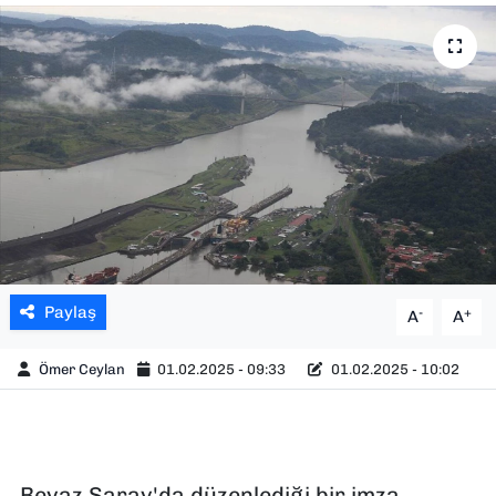
SAĞLIK
SPOR
TEKNOLOJİ
YAŞAM
YEREL YÖNETİMLER
Paylaş
-
+
A
A
Ömer Ceylan
01.02.2025 - 09:33
01.02.2025 - 10:02
Beyaz Saray'da düzenlediği bir imza