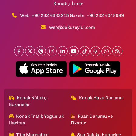
Konak / İzmir
Web: +90 232 4633215 Gazete: +90 232 4048989
web@dokuzeylul.com
Konak Nöbetçi
Konak Hava Durumu
Eczaneler
Konak Trafik Yoğunluk
Puan Durumu ve
Haritası
Fikstür
Tüm Manşetler
Son Dakika Haberleri