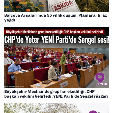
Balçova Arsaları’nda 55 yıllık düğüm: Planlara itiraz
yağdı
Büyükşehir Meclisinde grup hareketliliği: CHP
başkan vekilini belirledi, YENİ Parti’de Sengel rüzgarı