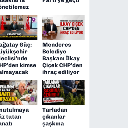
önetilemez
ağatay Güç:
Menderes
üyükşehir
Belediye
eclisi’nde
Başkanı İlkay
HP’den kimse
Çiçek CHP’den
almayacak
ihraç ediliyor
nutulmaya
Tarladan
üz tutan
çıkanlar
anatı
şaşkına