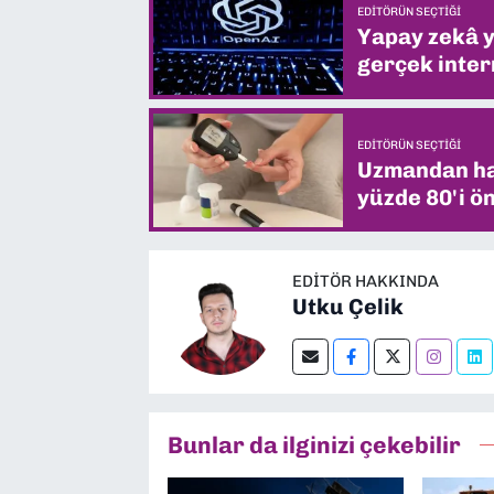
EDITÖRÜN SEÇTIĞI
Yapay zekâ yi
gerçek intern
EDITÖRÜN SEÇTIĞI
Uzmandan hay
yüzde 80'i ön
EDITÖR HAKKINDA
Utku Çelik
Bunlar da ilginizi çekebilir