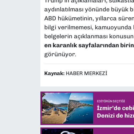
Trump’ın açıklamaları, suikastl
aydınlatılması yönünde büyük bir
ABD hükümetinin, yıllarca süren
bilgi verilmemesi, kamuoyunda bü
belgelerin açıklanması konusun
en karanlık sayfalarından birin
görünüyor.
Kaynak:
HABER MERKEZİ
EDITÖRÜN SEÇTIĞI
İzmir’de ceb
Denizi de hiz