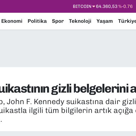
DOLAR
47,7069
%0.17
EURO
55,0265
%0.01
Ekonomi
Politika
Spor
Teknoloji
Yaşam
Türkiy
STERLİN
64,1897
%0.02
GRAM ALTIN
6618.49
%2.12
BİST100
13.887
%64
BITCOIN
64.360,53
%-0.76
kastının gizli belgelerini
 John F. Kennedy suikastına dair gizl
kastla ilgili tüm bilgilerin artık açığa
.