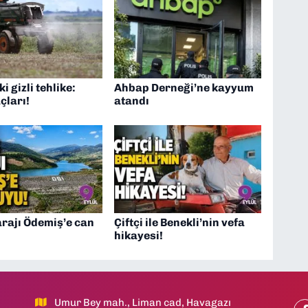
i gizli tehlike:
Ahbap Derneği’ne kayyum
çları!
atandı
rajı Ödemiş’e can
Çiftçi ile Benekli’nin vefa
hikayesi!
Umur Bey mah., Liman cad, Havagazı