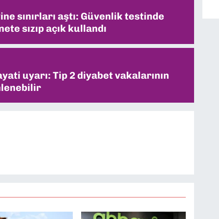
ne sınırları aştı: Güvenlik testinde
ete sızıp açık kullandı
ati uyarı: Tip 2 diyabet vakalarının
lenebilir