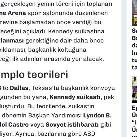
erçekleşen yemin töreni için toplanan
One Arena
spor salonunda düzenlenen
görevine başlamadan önce verdiği bu
S
eceğini açıkladı. Kennedy suikastına
B
lanması
gerektiğine dair daha önce
d
ıklaması, başkanlık koltuğuna
h
eği ilk adımlar arasında yer alacak.
t
t
omplo teorileri
3’te
Dallas
, Teksas’ta başkanlık konvoyu
O günden bu yana,
Kennedy suikastı
, pek
luşturdu. Bu teorilerde, suikastın
E
Ü
i, dönemin Başkan Yardımcısı
Lyndon B.
“
del Castro
veya
Sovyet istihbaratı
gibi
Ü
iliyor. Ayrıca, bazılarına göre ABD
y