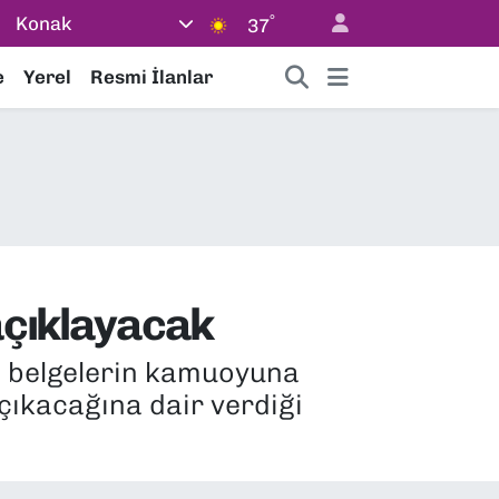
°
Konak
37
e
Yerel
Resmi İlanlar
 açıklayacak
i belgelerin kamuoyuna
 çıkacağına dair verdiği