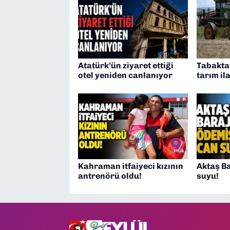
Atatürk’ün ziyaret ettiği
Tabaktak
otel yeniden canlanıyor
tarım ila
Kahraman itfaiyeci kızının
Aktaş Ba
antrenörü oldu!
suyu!