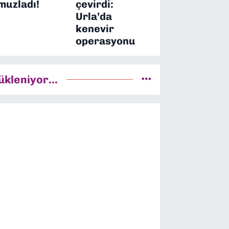
muzladı!
çevirdi:
Urla’da
kenevir
operasyonu
ükleniyor...