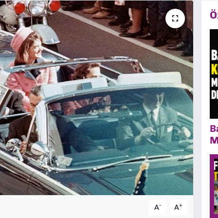
Ö
B
M
-
+
A
A