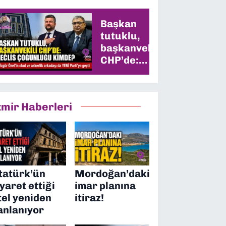
Başkan
tutuklu,
başkanvekili
CHP’de:
Meclis
çoğunluğu
kimde?
zmir Haberleri
tatürk’ün
Mordoğan’daki
iyaret ettiği
imar planına
tel yeniden
itiraz!
anlanıyor