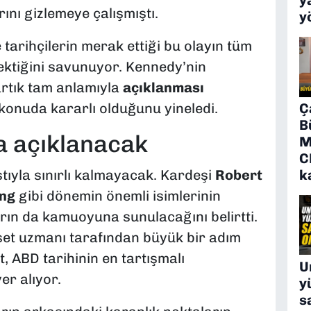
ını gizlemeye çalışmıştı.
y
tarihçilerin merak ettiği bu olayın tüm
ektiğini savunuyor. Kennedy’nin
 artık tam anlamıyla
açıklanması
Ç
konuda kararlı olduğunu yineledi.
B
a açıklanacak
M
C
k
ıyla sınırlı kalmayacak. Kardeşi
Robert
ing
gibi dönemin önemli isimlerinin
rın da kamuoyuna sunulacağını belirtti.
aset uzmanı tarafından büyük bir adım
t, ABD tarihinin en tartışmalı
U
er alıyor.
y
s