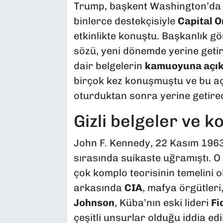
Trump, başkent Washington’da g
binlerce destekçisiyle
Capital 
etkinlikte konuştu. Başkanlık 
sözü, yeni dönemde yerine getir
dair belgelerin
kamuoyuna açık
birçok kez konuşmuştu ve bu aç
oturduktan sonra yerine getirec
Gizli belgeler ve k
John F. Kennedy, 22 Kasım 196
sırasında suikaste uğramıştı. 
çok komplo teorisinin temelini o
arkasında
CIA
, mafya örgütler
Johnson
, Küba’nın eski lideri
Fi
çeşitli unsurlar olduğu iddia ed