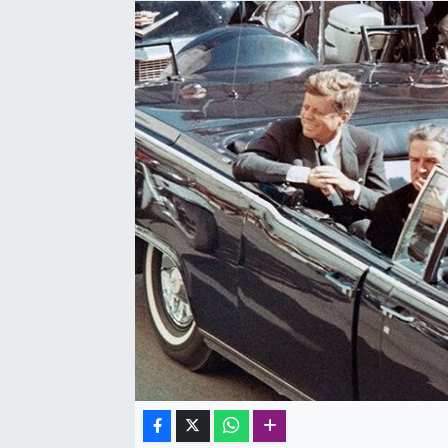
SAĞLIK
SPOR
TEKNOLOJİ
YAŞAM
YEREL YÖNETİMLER