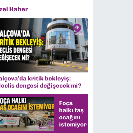
zel Haber
alçova’da kritik bekleyiş:
eclis dengesi değişecek mi?
Foça
halkı taş
ocağını
istemiyor