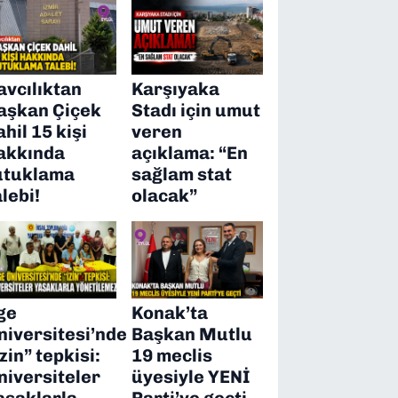
avcılıktan
Karşıyaka
aşkan Çiçek
Stadı için umut
ahil 15 kişi
veren
akkında
açıklama: “En
utuklama
sağlam stat
alebi!
olacak”
ge
Konak’ta
niversitesi’nde
Başkan Mutlu
izin” tepkisi:
19 meclis
niversiteler
üyesiyle YENİ
asaklarla
Parti’ye geçti