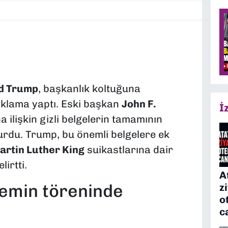
d Trump
, başkanlık koltuğuna
ıklama yaptı. Eski başkan
John F.
İ
a ilişkin gizli belgelerin tamamının
rdu. Trump, bu önemli belgelere ek
artin Luther King
suikastlarına dair
irtti.
A
emin töreninde
z
o
c