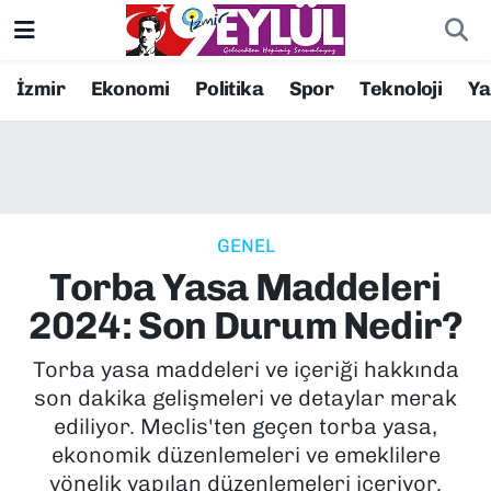
Resmi İlanlar
Konak Nöbetçi Eczaneler
İzmir
Ekonomi
Politika
Spor
Teknoloji
Y
BİLİM
Konak Hava Durumu
DÜNYA
Konak Trafik Yoğunluk Haritası
GENEL
EĞİTİM
Süper Lig Puan Durumu ve Fikstür
Torba Yasa Maddeleri
EKONOMİ
Tüm Manşetler
2024: Son Durum Nedir?
KÜLTÜR SANAT
Son Dakika Haberleri
Torba yasa maddeleri ve içeriği hakkında
son dakika gelişmeleri ve detaylar merak
MAGAZİN
Haber Arşivi
ediliyor. Meclis'ten geçen torba yasa,
ekonomik düzenlemeleri ve emeklilere
POLİTİKA
yönelik yapılan düzenlemeleri içeriyor.