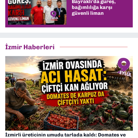
Bayraklı’da güreş,
bağımlılığa karşı
güvenli liman
İzmir Haberleri
İzmirli üreticinin umudu tarlada kaldı: Domates ve