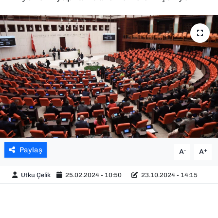
SAĞLIK
SPOR
TEKNOLOJİ
YAŞAM
YEREL YÖNETİMLER
Paylaş
-
+
A
A
Utku Çelik
25.02.2024 - 10:50
23.10.2024 - 14:15