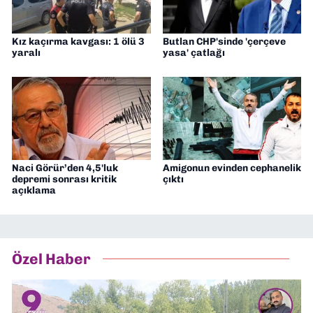
Kız kaçırma kavgası: 1 ölü 3
Butlan CHP'sinde 'çerçeve
yaralı
yasa' çatlağı
Naci Görür’den 4,5'luk
Amigonun evinden cephanelik
depremi sonrası kritik
çıktı
açıklama
Özel Haber