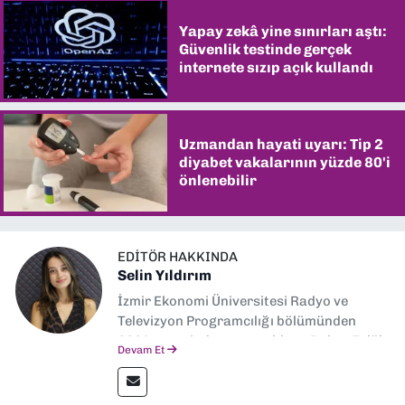
Yapay zekâ yine sınırları aştı:
Güvenlik testinde gerçek
internete sızıp açık kullandı
Uzmandan hayati uyarı: Tip 2
diyabet vakalarının yüzde 80'i
önlenebilir
EDITÖR HAKKINDA
Selin Yıldırım
İzmir Ekonomi Üniversitesi Radyo ve
Televizyon Programcılığı bölümünden
2024 senesinde mezun oldum. Dokuz Eylül
Devam Et
Gazetesi'nde spor yazarlığı yaparken,
editörlük görevini de üstleniyorum.