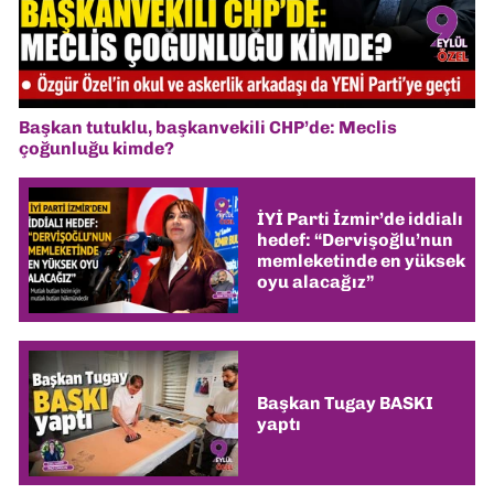
Başkan tutuklu, başkanvekili CHP’de: Meclis
çoğunluğu kimde?
İYİ Parti İzmir’de iddialı
hedef: “Dervişoğlu’nun
memleketinde en yüksek
oyu alacağız”
Başkan Tugay BASKI
yaptı