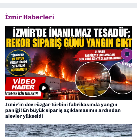
İzmir Haberleri
İzmir’in dev rüzgar türbini fabrikasında yangın
paniği! En büyük sipariş açıklamasının ardından
alevler yükseldi