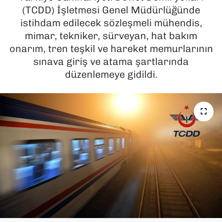
(TCDD) İşletmesi Genel Müdürlüğünde
SAĞLIK
istihdam edilecek sözleşmeli mühendis,
mimar, tekniker, sürveyan, hat bakım
SPOR
onarım, tren teşkil ve hareket memurlarının
sınava giriş ve atama şartlarında
TEKNOLOJİ
düzenlemeye gidildi.
YAŞAM
YEREL YÖNETİMLER