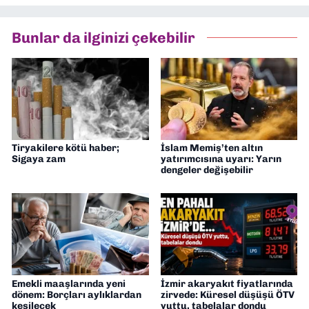
Bunlar da ilginizi çekebilir
Tiryakilere kötü haber;
İslam Memiş’ten altın
Sigaya zam
yatırımcısına uyarı: Yarın
dengeler değişebilir
Emekli maaşlarında yeni
İzmir akaryakıt fiyatlarında
dönem: Borçları aylıklardan
zirvede: Küresel düşüşü ÖTV
kesilecek
yuttu, tabelalar dondu