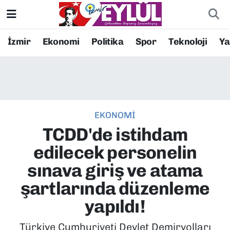
Resmi İlanlar
Konak Nöbetçi Eczaneler
İzmir
Ekonomi
Politika
Spor
Teknoloji
Y
BİLİM
Konak Hava Durumu
DÜNYA
Konak Trafik Yoğunluk Haritası
EKONOMİ
EĞİTİM
Süper Lig Puan Durumu ve Fikstür
TCDD'de istihdam
EKONOMİ
Tüm Manşetler
edilecek personelin
sınava giriş ve atama
KÜLTÜR SANAT
Son Dakika Haberleri
şartlarında düzenleme
MAGAZİN
Haber Arşivi
yapıldı!
POLİTİKA
Türkiye Cumhuriyeti Devlet Demiryolları