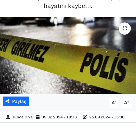
hayatını kaybetti.
SAĞLIK
SPOR
TEKNOLOJİ
YAŞAM
YEREL YÖNETİMLER
Paylaş
-
+
A
A
Tunca Civa
09.02.2024 - 19:16
25.09.2024 - 15:00