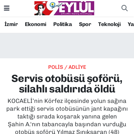
Resmi İlanlar
Konak Nöbetçi Eczaneler
İzmir
Ekonomi
Politika
Spor
Teknoloji
Y
BİLİM
Konak Hava Durumu
DÜNYA
Konak Trafik Yoğunluk Haritası
POLİS / ADLİYE
EĞİTİM
Süper Lig Puan Durumu ve Fikstür
Servis otobüsü şoförü,
EKONOMİ
Tüm Manşetler
silahlı saldırıda öldü
KÜLTÜR SANAT
Son Dakika Haberleri
KOCAELİ’nin Körfez ilçesinde yolun sağına
park ettiği servis otobüsünün jant kapağını
MAGAZİN
Haber Arşivi
taktığı sırada koşarak yanına gelen
Şahin A.'nın tabancayla başından vurduğu
POLİTİKA
otobüs şoförü Yılmaz Sınıksaran (48)