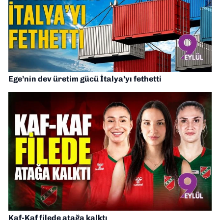
Ege’nin dev üretim gücü İtalya’yı fethetti
Kaf-Kaf filede atağa kalktı