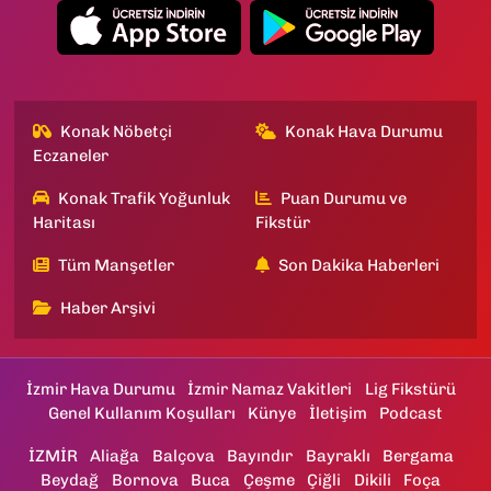
Konak Nöbetçi
Konak Hava Durumu
Eczaneler
Konak Trafik Yoğunluk
Puan Durumu ve
Haritası
Fikstür
Tüm Manşetler
Son Dakika Haberleri
Haber Arşivi
İzmir Hava Durumu
İzmir Namaz Vakitleri
Lig Fikstürü
Genel Kullanım Koşulları
Künye
İletişim
Podcast
İZMİR
Aliağa
Balçova
Bayındır
Bayraklı
Bergama
Beydağ
Bornova
Buca
Çeşme
Çiğli
Dikili
Foça