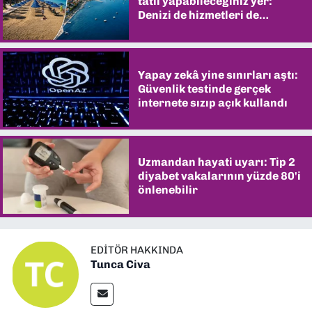
tatil yapabileceğiniz yer:
Denizi de hizmetleri de
şaşırtıyor
Yapay zekâ yine sınırları aştı:
Güvenlik testinde gerçek
internete sızıp açık kullandı
Uzmandan hayati uyarı: Tip 2
diyabet vakalarının yüzde 80'i
önlenebilir
EDITÖR HAKKINDA
Tunca Civa