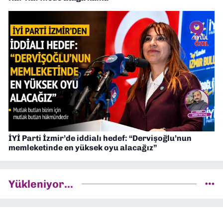
İYİ Parti İzmir’de iddialı hedef: “Dervişoğlu’nun
memleketinde en yüksek oyu alacağız”
Yükleniyor...