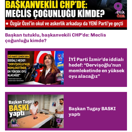
Başkan tutuklu, başkanvekili CHP’de: Meclis
çoğunluğu kimde?
İYİ Parti İzmir’de iddialı
hedef: “Dervişoğlu’nun
memleketinde en yüksek
oyu alacağız”
Başkan Tugay BASKI
yaptı