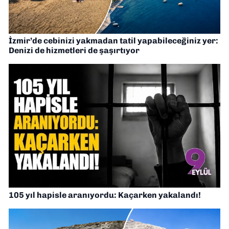
İzmir’de cebinizi yakmadan tatil yapabileceğiniz yer:
Denizi de hizmetleri de şaşırtıyor
105 yıl hapisle aranıyordu: Kaçarken yakalandı!