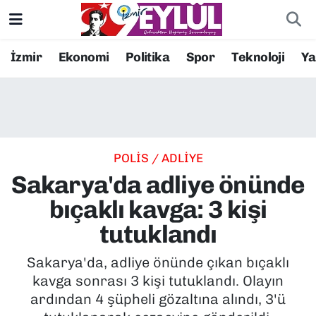
Resmi İlanlar
Konak Nöbetçi Eczaneler
İzmir
Ekonomi
Politika
Spor
Teknoloji
Y
BİLİM
Konak Hava Durumu
DÜNYA
Konak Trafik Yoğunluk Haritası
POLİS / ADLİYE
EĞİTİM
Süper Lig Puan Durumu ve Fikstür
Sakarya'da adliye önünde
EKONOMİ
Tüm Manşetler
bıçaklı kavga: 3 kişi
tutuklandı
KÜLTÜR SANAT
Son Dakika Haberleri
Sakarya'da, adliye önünde çıkan bıçaklı
MAGAZİN
Haber Arşivi
kavga sonrası 3 kişi tutuklandı. Olayın
ardından 4 şüpheli gözaltına alındı, 3'ü
POLİTİKA