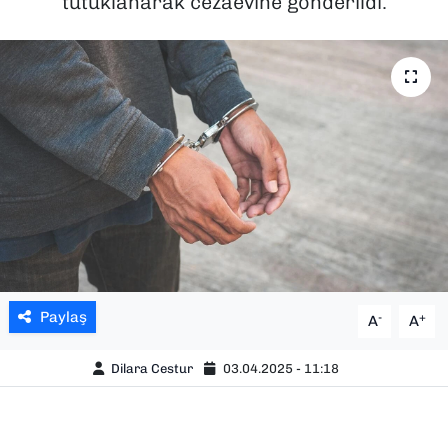
tutuklanarak cezaevine gönderildi.
SAĞLIK
SPOR
TEKNOLOJİ
YAŞAM
YEREL YÖNETİMLER
Paylaş
-
+
A
A
Dilara Cestur
03.04.2025 - 11:18