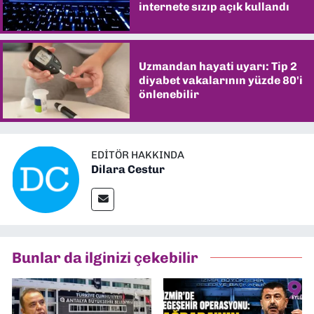
internete sızıp açık kullandı
Uzmandan hayati uyarı: Tip 2
diyabet vakalarının yüzde 80'i
önlenebilir
EDITÖR HAKKINDA
Dilara Cestur
Bunlar da ilginizi çekebilir