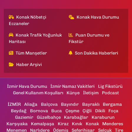
Konak Nöbetçi
Konak Hava Durumu
Eczaneler
Konak Trafik Yoğunluk
Puan Durumu ve
Haritası
Fikstür
Tüm Manşetler
Son Dakika Haberleri
Haber Arşivi
İzmir Hava Durumu
İzmir Namaz Vakitleri
Lig Fikstürü
Genel Kullanım Koşulları
Künye
İletişim
Podcast
İZMİR
Aliağa
Balçova
Bayındır
Bayraklı
Bergama
Beydağ
Bornova
Buca
Çeşme
Çiğli
Dikili
Foça
Gaziemir
Güzelbahçe
Karabağlar
Karaburun
Karşıyaka
Kemalpaşa
Kiraz
Kınık
Konak
Menderes
Menemen
Narlıdere
Ödemiş
Seferihisar
Selçuk
Tire