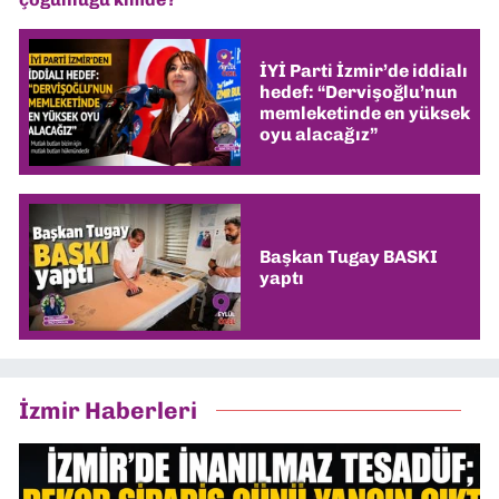
İYİ Parti İzmir’de iddialı
hedef: “Dervişoğlu’nun
memleketinde en yüksek
oyu alacağız”
Başkan Tugay BASKI
yaptı
İzmir Haberleri