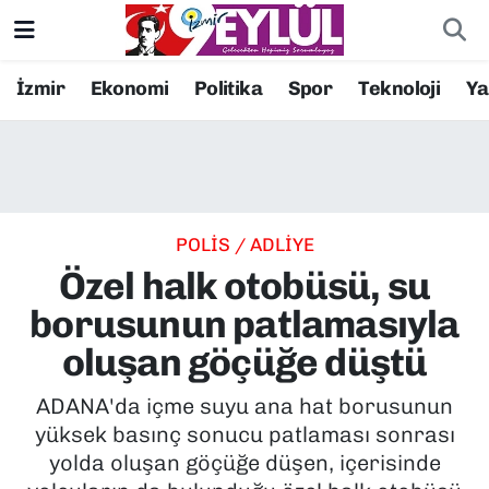
Resmi İlanlar
Konak Nöbetçi Eczaneler
İzmir
Ekonomi
Politika
Spor
Teknoloji
Y
BİLİM
Konak Hava Durumu
DÜNYA
Konak Trafik Yoğunluk Haritası
POLİS / ADLİYE
EĞİTİM
Süper Lig Puan Durumu ve Fikstür
Özel halk otobüsü, su
EKONOMİ
Tüm Manşetler
borusunun patlamasıyla
oluşan göçüğe düştü
KÜLTÜR SANAT
Son Dakika Haberleri
ADANA'da içme suyu ana hat borusunun
MAGAZİN
Haber Arşivi
yüksek basınç sonucu patlaması sonrası
yolda oluşan göçüğe düşen, içerisinde
POLİTİKA