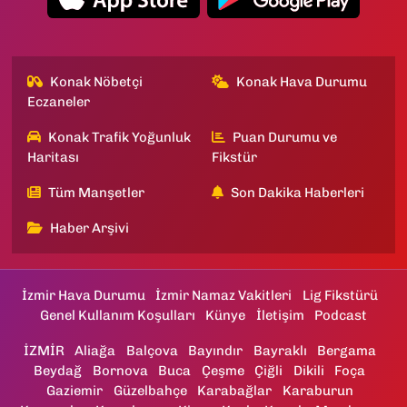
Konak Nöbetçi
Konak Hava Durumu
Eczaneler
Konak Trafik Yoğunluk
Puan Durumu ve
Haritası
Fikstür
Tüm Manşetler
Son Dakika Haberleri
Haber Arşivi
İzmir Hava Durumu
İzmir Namaz Vakitleri
Lig Fikstürü
Genel Kullanım Koşulları
Künye
İletişim
Podcast
İZMİR
Aliağa
Balçova
Bayındır
Bayraklı
Bergama
Beydağ
Bornova
Buca
Çeşme
Çiğli
Dikili
Foça
Gaziemir
Güzelbahçe
Karabağlar
Karaburun