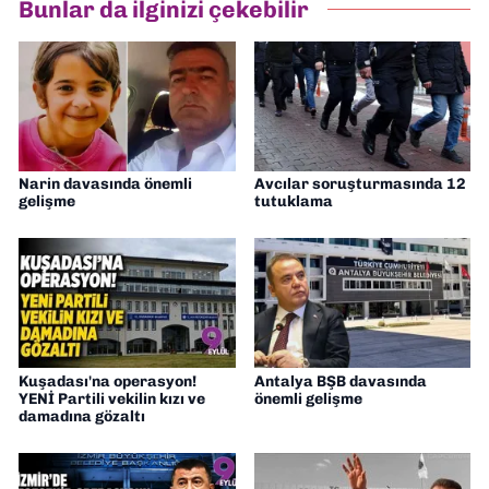
Bunlar da ilginizi çekebilir
Narin davasında önemli
Avcılar soruşturmasında 12
gelişme
tutuklama
Kuşadası'na operasyon!
Antalya BŞB davasında
YENİ Partili vekilin kızı ve
önemli gelişme
damadına gözaltı