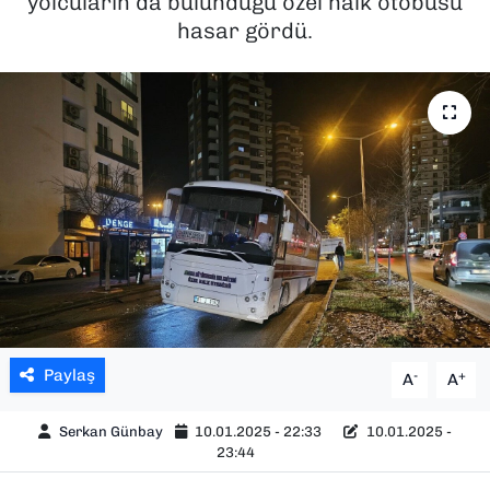
yolcuların da bulunduğu özel halk otobüsü
hasar gördü.
SAĞLIK
SPOR
TEKNOLOJİ
YAŞAM
YEREL YÖNETİMLER
Paylaş
-
+
A
A
Serkan Günbay
10.01.2025 - 22:33
10.01.2025 -
23:44