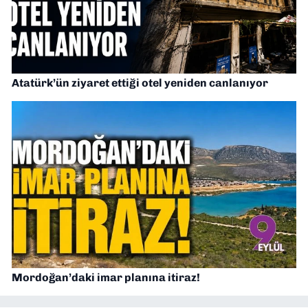
Atatürk’ün ziyaret ettiği otel yeniden canlanıyor
Mordoğan’daki imar planına itiraz!