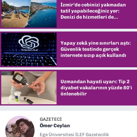
İzmir’de cebinizi yakmadan
tatil yapabileceğiniz yer:
Denizi de hizmetleri de
şaşırtıyor
Yapay zekâ yine sınırları aştı:
Güvenlik testinde gerçek
internete sızıp açık kullandı
Uzmandan hayati uyarı: Tip 2
diyabet vakalarının yüzde 80'i
önlenebilir
GAZETECİ
Ömer Ceylan
Ege Üniversitesi İLEF Gazetecilik