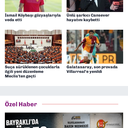
İsmail Köybaşı gözyaşlarıyla
Ünlü şarkıcı Cansever
veda etti
hayatını kaybetti
Suça sürüklenen çocuklarla
Galatasaray, son provada
ilgili yeni düzenleme
Villarreal’e yenildi
Meclis'ten geçti
Özel Haber