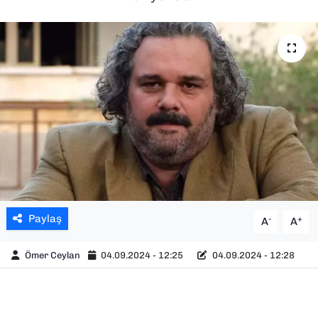
SAĞLIK
SPOR
TEKNOLOJİ
YAŞAM
YEREL YÖNETİMLER
Paylaş
-
+
A
A
Ömer Ceylan
04.09.2024 - 12:25
04.09.2024 - 12:28