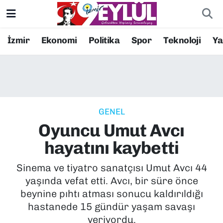
Resmi İlanlar
Konak Nöbetçi Eczaneler
İzmir
Ekonomi
Politika
Spor
Teknoloji
Y
BİLİM
Konak Hava Durumu
DÜNYA
Konak Trafik Yoğunluk Haritası
GENEL
EĞİTİM
Süper Lig Puan Durumu ve Fikstür
Oyuncu Umut Avcı
EKONOMİ
Tüm Manşetler
hayatını kaybetti
KÜLTÜR SANAT
Son Dakika Haberleri
Sinema ve tiyatro sanatçısı Umut Avcı 44
yaşında vefat etti. Avcı, bir süre önce
MAGAZİN
Haber Arşivi
beynine pıhtı atması sonucu kaldırıldığı
hastanede 15 gündür yaşam savaşı
POLİTİKA
veriyordu.