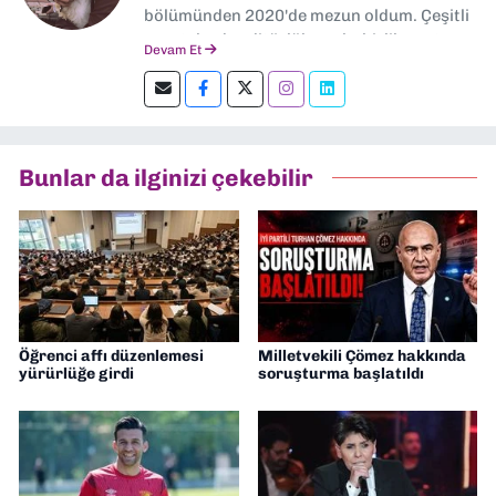
bölümünden 2020'de mezun oldum. Çeşitli
gazetelerde editörlük, muhabirlik yaptım.
Devam Et
Şu an kültür-sanat muhabirliği ve
editörlük yapıyorum.
Bunlar da ilginizi çekebilir
Öğrenci affı düzenlemesi
Milletvekili Çömez hakkında
yürürlüğe girdi
soruşturma başlatıldı