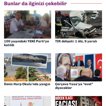
Bunlar da ilginizi çekebilir
100 yaşındaki YENİ Parti’ye
TIR dehşeti: 1 ölü, 9 yaralı
katıldı
Deniz Harp Okulu’nda yangın
Çerçeve Yasa’ya “evet”
diyecekler