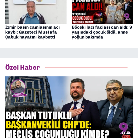
İzmir basın camiasının acı
Böcek ilacı faciası can aldı: 9
kaybı: Gazeteci Mustafa
yaşındaki çocuk öldü, anne
Çabuk hayatını kaybetti
yoğun bakımda
Özel Haber