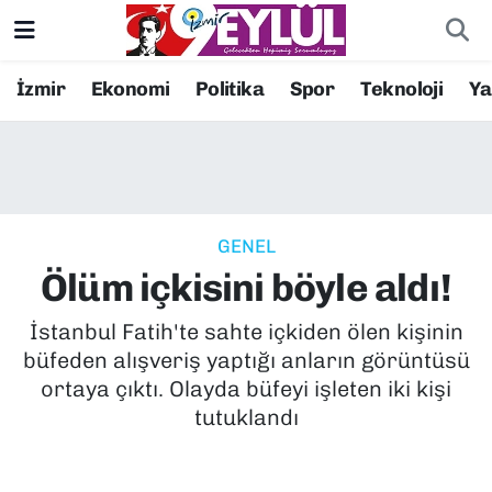
Resmi İlanlar
Konak Nöbetçi Eczaneler
İzmir
Ekonomi
Politika
Spor
Teknoloji
Y
BİLİM
Konak Hava Durumu
DÜNYA
Konak Trafik Yoğunluk Haritası
GENEL
EĞİTİM
Süper Lig Puan Durumu ve Fikstür
Ölüm içkisini böyle aldı!
EKONOMİ
Tüm Manşetler
İstanbul Fatih'te sahte içkiden ölen kişinin
büfeden alışveriş yaptığı anların görüntüsü
KÜLTÜR SANAT
Son Dakika Haberleri
ortaya çıktı. Olayda büfeyi işleten iki kişi
tutuklandı
MAGAZİN
Haber Arşivi
POLİTİKA