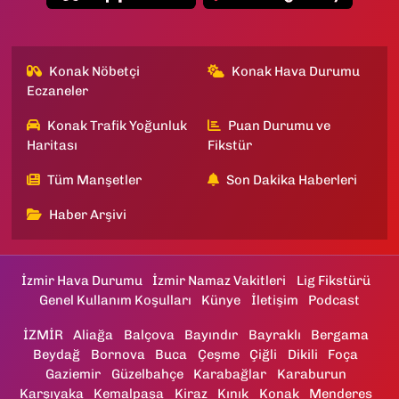
Konak Nöbetçi
Konak Hava Durumu
Eczaneler
Konak Trafik Yoğunluk
Puan Durumu ve
Haritası
Fikstür
Tüm Manşetler
Son Dakika Haberleri
Haber Arşivi
İzmir Hava Durumu
İzmir Namaz Vakitleri
Lig Fikstürü
Genel Kullanım Koşulları
Künye
İletişim
Podcast
İZMİR
Aliağa
Balçova
Bayındır
Bayraklı
Bergama
Beydağ
Bornova
Buca
Çeşme
Çiğli
Dikili
Foça
Gaziemir
Güzelbahçe
Karabağlar
Karaburun
Karşıyaka
Kemalpaşa
Kiraz
Kınık
Konak
Menderes