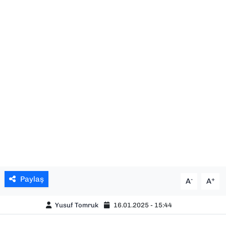
SAĞLIK
SPOR
TEKNOLOJİ
YAŞAM
YEREL YÖNETİMLER
Paylaş
-
+
A
A
Yusuf Tomruk
16.01.2025 - 15:44