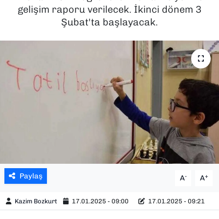
gelişim raporu verilecek. İkinci dönem 3
SAĞLIK
Şubat'ta başlayacak.
SPOR
TEKNOLOJİ
YAŞAM
YEREL YÖNETİMLER
Paylaş
-
+
A
A
Kazim Bozkurt
17.01.2025 - 09:00
17.01.2025 - 09:21