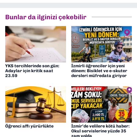
Bunlar da ilginizi çekebilir
YKS tercihlerinde son gün:
İzmirli öğrenciler için yeni
Adaylar için kritik saat
dönem: Bisiklet ve e-skuter
23.59
dersleri müfredata giriyor
Öğrenci affı yürürlükte
İzmir’de velilere kötü haber:
Okul servislerine yüzde 35
zam yolda