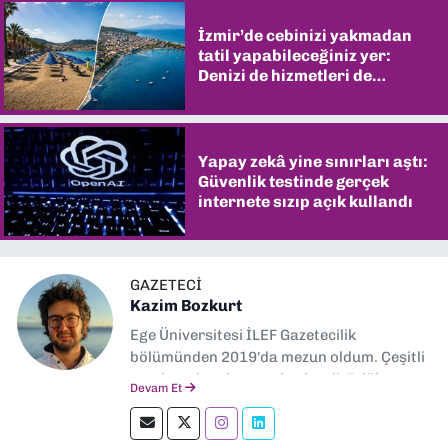
İzmir’de cebinizi yakmadan
tatil yapabileceğiniz yer:
Denizi de hizmetleri de
şaşırtıyor
Yapay zekâ yine sınırları aştı:
Güvenlik testinde gerçek
internete sızıp açık kullandı
GAZETECI
Kazim Bozkurt
Ege Üniversitesi İLEF Gazetecilik
bölümünden 2019'da mezun oldum. Çeşitli
yerel ve ulusal gazetelerde editörlük,
Devam Et
muhabirlik yaptım. Teknoloji bloglarını
okumayı severim.