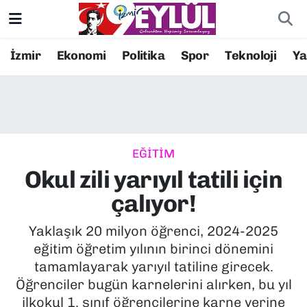
Resmi İlanlar
Konak Nöbetçi Eczaneler
İzmir
Ekonomi
Politika
Spor
Teknoloji
Y
BİLİM
Konak Hava Durumu
DÜNYA
Konak Trafik Yoğunluk Haritası
EĞİTİM
EĞİTİM
Süper Lig Puan Durumu ve Fikstür
Okul zili yarıyıl tatili için
EKONOMİ
Tüm Manşetler
çalıyor!
KÜLTÜR SANAT
Son Dakika Haberleri
Yaklaşık 20 milyon öğrenci, 2024-2025
eğitim öğretim yılının birinci dönemini
MAGAZİN
Haber Arşivi
tamamlayarak yarıyıl tatiline girecek.
Öğrenciler bugün karnelerini alırken, bu yıl
POLİTİKA
ilkokul 1. sınıf öğrencilerine karne yerine