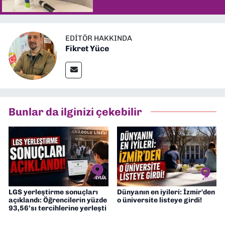
EDITÖR HAKKINDA
Fikret Yüce
Bunlar da ilginizi çekebilir
LGS yerleştirme sonuçları
Dünyanın en iyileri: İzmir'den
açıklandı: Öğrencilerin yüzde
o üniversite listeye girdi!
93,56’sı tercihlerine yerleşti