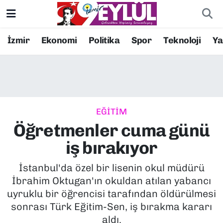
Resmi İlanlar
Konak Nöbetçi Eczaneler
İzmir
Ekonomi
Politika
Spor
Teknoloji
Y
BİLİM
Konak Hava Durumu
DÜNYA
Konak Trafik Yoğunluk Haritası
EĞİTİM
EĞİTİM
Süper Lig Puan Durumu ve Fikstür
Öğretmenler cuma günü
EKONOMİ
Tüm Manşetler
iş bırakıyor
KÜLTÜR SANAT
Son Dakika Haberleri
İstanbul'da özel bir lisenin okul müdürü
İbrahim Oktugan'ın okuldan atılan yabancı
MAGAZİN
Haber Arşivi
uyruklu bir öğrencisi tarafından öldürülmesi
sonrası Türk Eğitim-Sen, iş bırakma kararı
POLİTİKA
aldı.