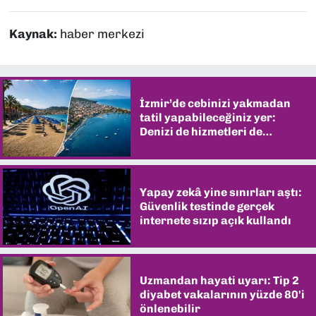
Kaynak:
haber merkezi
İzmir’de cebinizi yakmadan
tatil yapabileceğiniz yer:
Denizi de hizmetleri de
şaşırtıyor
Yapay zekâ yine sınırları aştı:
Güvenlik testinde gerçek
internete sızıp açık kullandı
Uzmandan hayati uyarı: Tip 2
diyabet vakalarının yüzde 80'i
önlenebilir