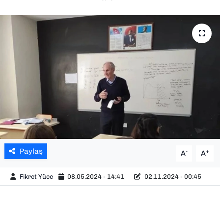
SAĞLIK
SPOR
TEKNOLOJİ
YAŞAM
YEREL YÖNETİMLER
Paylaş
-
+
A
A
Fikret Yüce
08.05.2024 - 14:41
02.11.2024 - 00:45