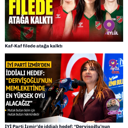
Kaf-Kaf filede atağa kalktı
İYİ Parti İzmir’de iddialı hedef: “Dervişoğlu’nun