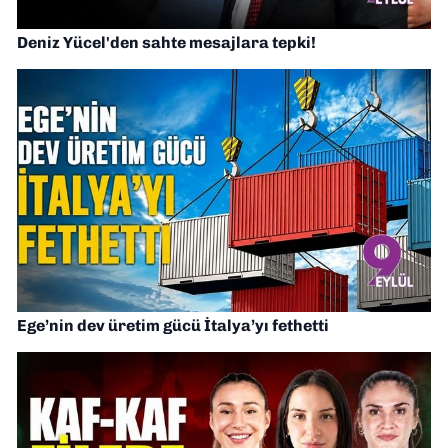
Deniz Yücel'den sahte mesajlara tepki!
Ege’nin dev üretim gücü İtalya’yı fethetti