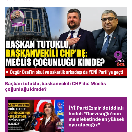
Başkan tutuklu, başkanvekili CHP’de: Meclis
çoğunluğu kimde?
İYİ Parti İzmir’de iddialı
hedef: “Dervişoğlu’nun
memleketinde en yüksek
oyu alacağız”