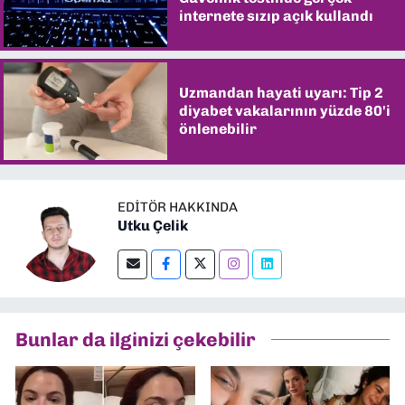
internete sızıp açık kullandı
Uzmandan hayati uyarı: Tip 2
diyabet vakalarının yüzde 80'i
önlenebilir
EDITÖR HAKKINDA
Utku Çelik
Bunlar da ilginizi çekebilir