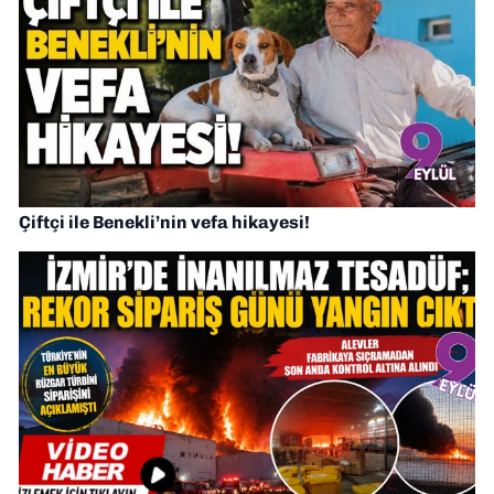
Çiftçi ile Benekli’nin vefa hikayesi!