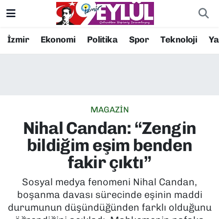
Resmi İlanlar
Konak Nöbetçi Eczaneler
İzmir
Ekonomi
Politika
Spor
Teknoloji
Y
BİLİM
Konak Hava Durumu
DÜNYA
Konak Trafik Yoğunluk Haritası
MAGAZİN
EĞİTİM
Süper Lig Puan Durumu ve Fikstür
Nihal Candan: “Zengin
EKONOMİ
Tüm Manşetler
bildiğim eşim benden
fakir çıktı”
KÜLTÜR SANAT
Son Dakika Haberleri
Sosyal medya fenomeni Nihal Candan,
MAGAZİN
Haber Arşivi
boşanma davası sürecinde eşinin maddi
durumunun düşündüğünden farklı olduğunu
POLİTİKA