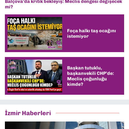
Balçova’da kritik bekleyiş: Meclis dengesi değişecek
mi?
Foça halkı taş ocağını
istemiyor
Başkan tutuklu,
başkanvekili CHP’de:
Meclis çoğunluğu
kimde?
İzmir Haberleri