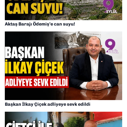
Aktaş Barajı Ödemiş’e can suyu!
Başkan İlkay Çiçek adliyeye sevk edildi