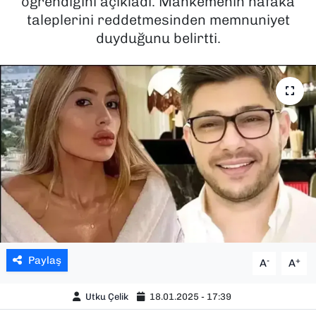
öğrendiğini açıkladı. Mahkemenin nafaka
taleplerini reddetmesinden memnuniyet
SAĞLIK
duyduğunu belirtti.
SPOR
TEKNOLOJİ
YAŞAM
YEREL YÖNETİMLER
Paylaş
-
+
A
A
Utku Çelik
18.01.2025 - 17:39