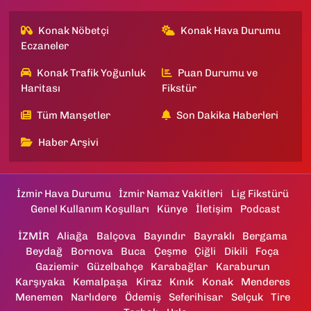
Konak Nöbetçi
Konak Hava Durumu
Eczaneler
Konak Trafik Yoğunluk
Puan Durumu ve
Haritası
Fikstür
Tüm Manşetler
Son Dakika Haberleri
Haber Arşivi
İzmir Hava Durumu
İzmir Namaz Vakitleri
Lig Fikstürü
Genel Kullanım Koşulları
Künye
İletişim
Podcast
İZMİR
Aliağa
Balçova
Bayındır
Bayraklı
Bergama
Beydağ
Bornova
Buca
Çeşme
Çiğli
Dikili
Foça
Gaziemir
Güzelbahçe
Karabağlar
Karaburun
Karşıyaka
Kemalpaşa
Kiraz
Kınık
Konak
Menderes
Menemen
Narlıdere
Ödemiş
Seferihisar
Selçuk
Tire