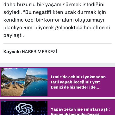
daha huzurlu bir yaşam sürmek istediğini
söyledi. “Bu negatiflikten uzak durmak için
kendime özel bir konfor alanı oluşturmayı
planlıyorum” diyerek gelecekteki hedeflerini
paylaştı.
Kaynak:
HABER MERKEZİ
İzmir’de cebinizi yakmadan
tatil yapabileceğiniz yer:
Denizi de hizmetleri de
şaşırtıyor
Yapay zekâ yine sınırları aştı:
Güvenlik testinde gerçek