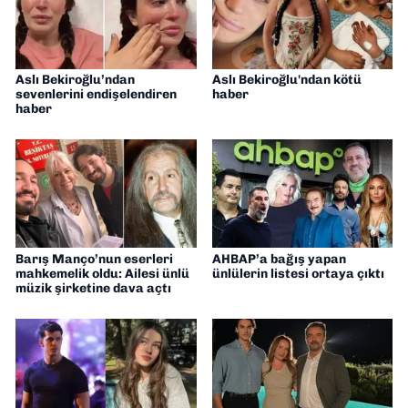
Aslı Bekiroğlu’ndan
Aslı Bekiroğlu'ndan kötü
sevenlerini endişelendiren
haber
haber
Barış Manço’nun eserleri
AHBAP’a bağış yapan
mahkemelik oldu: Ailesi ünlü
ünlülerin listesi ortaya çıktı
müzik şirketine dava açtı