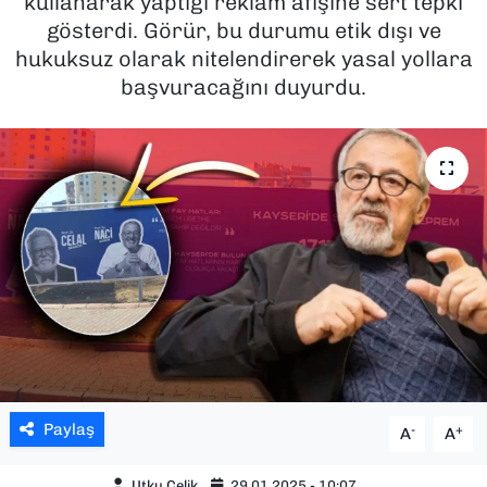
kullanarak yaptığı reklam afişine sert tepki
gösterdi. Görür, bu durumu etik dışı ve
SAĞLIK
hukuksuz olarak nitelendirerek yasal yollara
başvuracağını duyurdu.
SPOR
TEKNOLOJİ
YAŞAM
YEREL YÖNETİMLER
Paylaş
-
+
A
A
Utku Çelik
29.01.2025 - 10:07