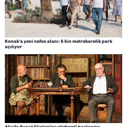
Konak’a yeni nefes alanı: 6 bin metrekarelik park
açılıyor
Aliağa Sanat Günleri’ne görkemli başlangıç