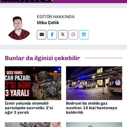
EDITÖR HAKKINDA
Utku Çelik
Bunlar da ilginizi çekebilir
İzmir yolunda otomobil
Bodrum’da otelde gaz
şarampole savruldu: 2’si
sızıntısı: 15 kişi hastaneye
ağır 3 yaralı
kaldırıldı