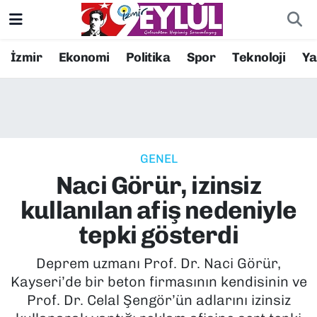
Resmi İlanlar
Konak Nöbetçi Eczaneler
İzmir
Ekonomi
Politika
Spor
Teknoloji
Y
BİLİM
Konak Hava Durumu
DÜNYA
Konak Trafik Yoğunluk Haritası
GENEL
EĞİTİM
Süper Lig Puan Durumu ve Fikstür
Naci Görür, izinsiz
EKONOMİ
Tüm Manşetler
kullanılan afiş nedeniyle
tepki gösterdi
KÜLTÜR SANAT
Son Dakika Haberleri
Deprem uzmanı Prof. Dr. Naci Görür,
MAGAZİN
Haber Arşivi
Kayseri’de bir beton firmasının kendisinin ve
Prof. Dr. Celal Şengör’ün adlarını izinsiz
POLİTİKA