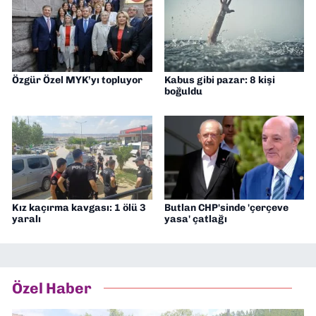
Özgür Özel MYK’yı topluyor
Kabus gibi pazar: 8 kişi
boğuldu
Kız kaçırma kavgası: 1 ölü 3
Butlan CHP'sinde 'çerçeve
yaralı
yasa' çatlağı
Özel Haber