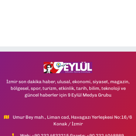
İzmir son dakika haber, ulusal, ekonomi, siyaset, magazin,
bölgesel, spor, turizm, etkinlik, tarih, bilim, teknoloji ve
güncel haberler için 9 Eylül Medya Grubu
Umur Bey mah., Liman cad, Havagazı Yerleşkesi No:16/6
Konak / İzmir
Web: +90 232 4633215 Gazete: +90 232 4048989