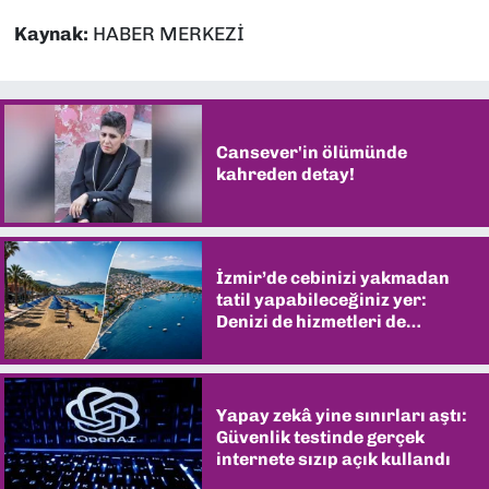
Kaynak:
HABER MERKEZİ
Cansever'in ölümünde
kahreden detay!
İzmir’de cebinizi yakmadan
tatil yapabileceğiniz yer:
Denizi de hizmetleri de
şaşırtıyor
Yapay zekâ yine sınırları aştı:
Güvenlik testinde gerçek
internete sızıp açık kullandı