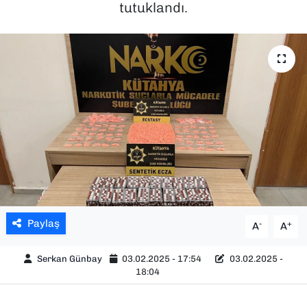
tutuklandı.
SAĞLIK
SPOR
TEKNOLOJİ
YAŞAM
YEREL YÖNETİMLER
Paylaş
-
+
A
A
Serkan Günbay
03.02.2025 - 17:54
03.02.2025 -
18:04