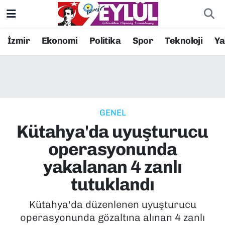
Resmi İlanlar
Konak Nöbetçi Eczaneler
İzmir
Ekonomi
Politika
Spor
Teknoloji
Y
BİLİM
Konak Hava Durumu
DÜNYA
Konak Trafik Yoğunluk Haritası
GENEL
EĞİTİM
Süper Lig Puan Durumu ve Fikstür
Kütahya'da uyuşturucu
EKONOMİ
Tüm Manşetler
operasyonunda
yakalanan 4 zanlı
KÜLTÜR SANAT
Son Dakika Haberleri
tutuklandı
MAGAZİN
Haber Arşivi
Kütahya'da düzenlenen uyuşturucu
operasyonunda gözaltına alınan 4 zanlı
POLİTİKA