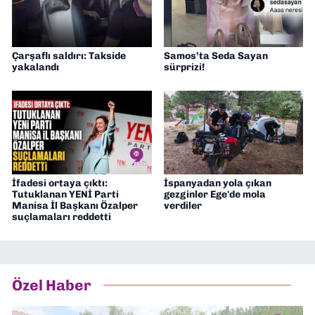
Çarşaflı saldırı: Takside
Samos’ta Seda Sayan
yakalandı
sürprizi!
İfadesi ortaya çıktı:
İspanyadan yola çıkan
Tutuklanan YENİ Parti
gezginler Ege'de mola
Manisa İl Başkanı Özalper
verdiler
suçlamaları reddetti
Özel Haber