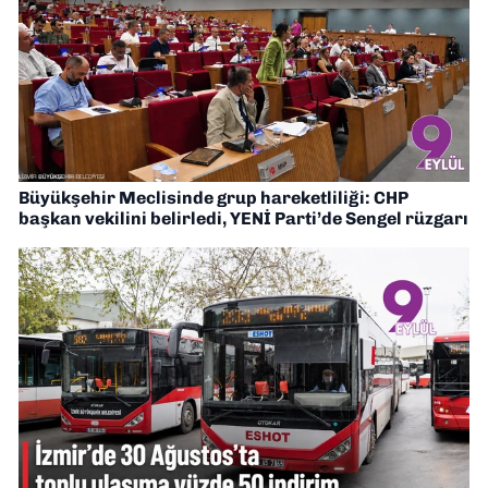
Büyükşehir Meclisinde grup hareketliliği: CHP
başkan vekilini belirledi, YENİ Parti’de Sengel rüzgarı