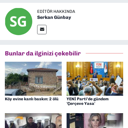
EDITÖR HAKKINDA
Serkan Günbay
Bunlar da ilginizi çekebilir
Köy evine kanlı baskın: 2 ölü
YENİ Parti’de gündem
'Çerçeve Yasa'