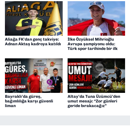
Aliağa FK’dan genç takviye:
İlke Özyüksel Mihrioğlu
Adnan Aktaş kadroya katıldı
Avrupa şampiyonu oldu:
Türk spor tarihinde bir ilk
Bayraklı’da güreş,
Altay’da Tuna Üzümcü’den
bağımlılığa karşı güvenli
umut mesajı: “Zor günleri
liman
geride bırakacağız”