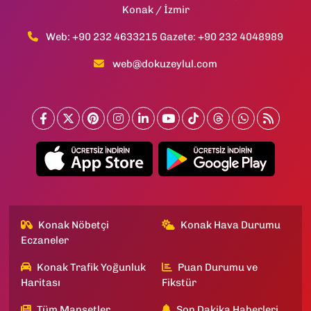
Konak / İzmir
Web: +90 232 4633215 Gazete: +90 232 4048989
web@dokuzeylul.com
Konak Nöbetçi
Konak Hava Durumu
Eczaneler
Konak Trafik Yoğunluk
Puan Durumu ve
Haritası
Fikstür
Tüm Manşetler
Son Dakika Haberleri