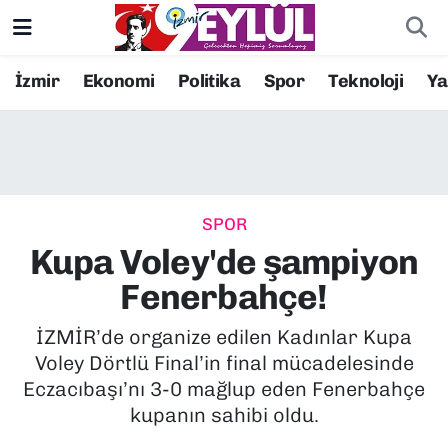
Resmi İlanlar
Konak Nöbetçi Eczaneler
İzmir
Ekonomi
Politika
Spor
Teknoloji
Y
BİLİM
Konak Hava Durumu
DÜNYA
Konak Trafik Yoğunluk Haritası
SPOR
EĞİTİM
Süper Lig Puan Durumu ve Fikstür
Kupa Voley'de şampiyon
EKONOMİ
Tüm Manşetler
Fenerbahçe!
KÜLTÜR SANAT
Son Dakika Haberleri
İZMİR’de organize edilen Kadınlar Kupa
Voley Dörtlü Final’in final mücadelesinde
MAGAZİN
Haber Arşivi
Eczacıbaşı’nı 3-0 mağlup eden Fenerbahçe
kupanın sahibi oldu.
POLİTİKA