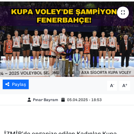
SAĞLIK
SPOR
TEKNOLOJİ
YAŞAM
YEREL YÖNETİMLER
Paylaş
-
+
A
A
Pınar Bayram
05.04.2025 - 18:53
İZMİR’de organize edilen Kadınlar Kupa