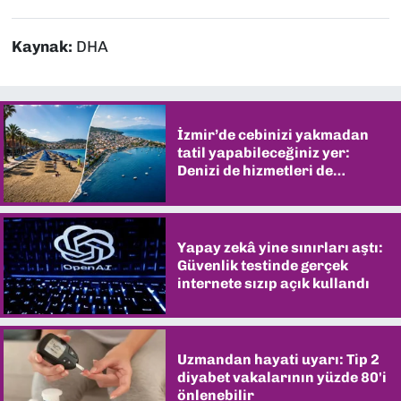
Kaynak:
DHA
İzmir’de cebinizi yakmadan
tatil yapabileceğiniz yer:
Denizi de hizmetleri de
şaşırtıyor
Yapay zekâ yine sınırları aştı:
Güvenlik testinde gerçek
internete sızıp açık kullandı
Uzmandan hayati uyarı: Tip 2
diyabet vakalarının yüzde 80'i
önlenebilir