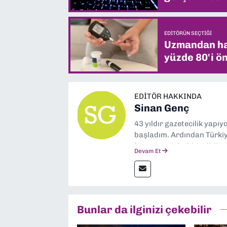
EDITÖRÜN SEÇTIĞI
Uzmandan hay
yüzde 80'i ön
EDITÖR HAKKINDA
Sinan Genç
43 yıldır gazetecilik yapı
başladım. Ardından Türkiye
boyunca muhabir, editör,
Devam Et
yaptım. Ayrıca Yeni Asır 
anda Dokuz Eylül Gazetesi
Bunlar da ilginizi çekebilir