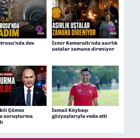
trosu’nda dev
İzmir Kemeraltı'nda asırlık
ustalar zamana direniyor
kili Çömez
İsmail Köybaşı
a soruşturma
gözyaşlarıyla veda etti
dı