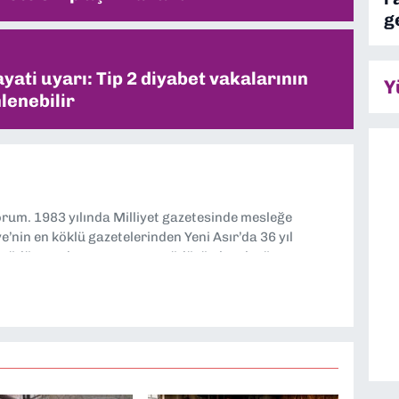
g
ati uyarı: Tip 2 diyabet vakalarının
Y
lenebilir
yorum. 1983 yılında Milliyet gazetesinde mesleğe
’nin en köklü gazetelerinden Yeni Asır’da 36 yıl
 müdür yardımcısı ve spor müdürü olarak görev
TV’de 7 yıl boyunca programlar hazırlayıp sundum. Şu
'nde editörlük yapıyorum