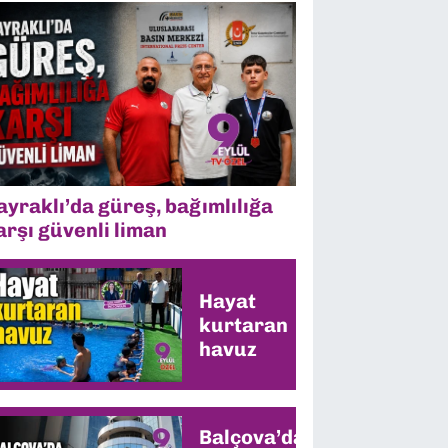
ayraklı’da güreş, bağımlılığa
arşı güvenli liman
Hayat
kurtaran
havuz
Balçova’da