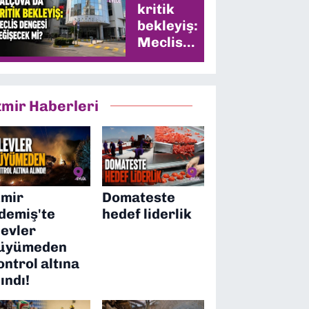
kritik
bekleyiş:
Meclis
dengesi
değişecek
mi?
zmir Haberleri
zmir
Domateste
demiş'te
hedef liderlik
levler
üyümeden
ontrol altına
lındı!