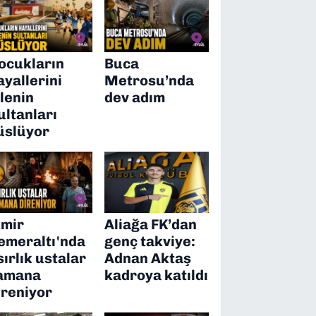
ocukların
Buca
ayallerini
Metrosu’nda
ilenin
dev adım
ultanları
üslüyor
zmir
Aliağa FK’dan
emeraltı'nda
genç takviye:
sırlık ustalar
Adnan Aktaş
amana
kadroya katıldı
ireniyor