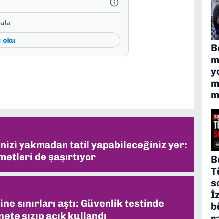
B
m
y
m
m
inizi yakmadan tatil yapabileceğiniz yer:
metleri de şaşırtıyor
B
T
s
İ
ne sınırları aştı: Güvenlik testinde
b
ete sızıp açık kullandı
r