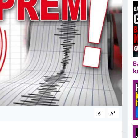
B
k
-
+
A
A