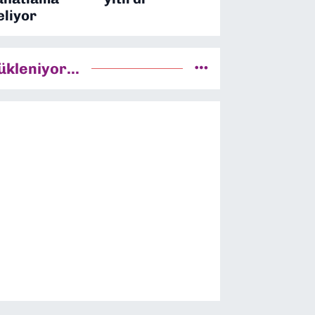
eliyor
ükleniyor...