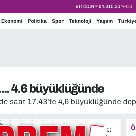
DOLAR
47,7436
%0.18
EURO
55,2510
%0.32
Ekonomi
Politika
Spor
Teknoloji
Yaşam
Türkiy
STERLİN
64,4811
%0.38
GRAM ALTIN
6660.55
%0
BİST100
13.779
%-14
.. 4.6 büyüklüğünde
de saat 17.43'te 4,6 büyüklüğünde de
Ö