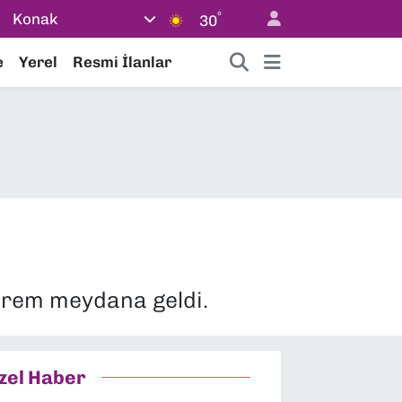
°
Konak
30
e
Yerel
Resmi İlanlar
prem meydana geldi.
zel Haber