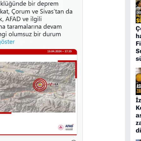
Ç
h
F
S
s
İ
K
a
z
d