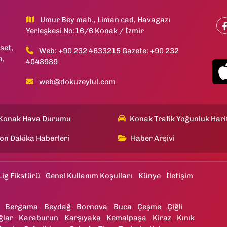
Umur Bey mah., Liman cad, Havagazı
Yerleşkesi No:16/6 Konak / İzmir
set,
Web: +90 232 4633215 Gazete: +90 232
h,
4048989
web@dokuzeylul.com
Konak Hava Durumu
Konak Trafik Yoğunluk Hari
on Dakika Haberleri
Haber Arşivi
Lig Fikstürü
Genel Kullanım Koşulları
Künye
İletişim
Bergama
Beydağ
Bornova
Buca
Çeşme
Çiğli
ğlar
Karaburun
Karşıyaka
Kemalpaşa
Kiraz
Kınık