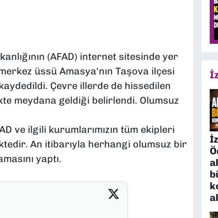
anlığının (AFAD) internet sitesinde yer
e merkez üssü Amasya'nın Taşova ilçesi
İ
aydedildi. Çevre illerde de hissedilen
kte meydana geldiği belirlendi. Olumsuz
FAD ve ilgili kurumlarımızın tüm ekipleri
İ
edir. An itibarıyla herhangi olumsuz bir
Ö
masını yaptı.
a
b
k
a