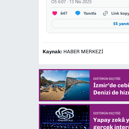
Kaynak:
HABER MERKEZİ
EDITÖRÜN SEÇTIĞI
İzmir’de ceb
Denizi de hiz
EDITÖRÜN SEÇTIĞI
Yapay zekâ yi
gerçek intern