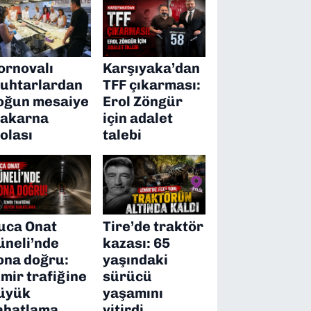
ornovalı
Karşıyaka’dan
uhtarlardan
TFF çıkarması:
oğun mesaiye
Erol Zöngür
akarna
için adalet
olası
talebi
uca Onat
Tire’de traktör
üneli’nde
kazası: 65
ona doğru:
yaşındaki
zmir trafiğine
sürücü
üyük
yaşamını
ahatlama
yitirdi