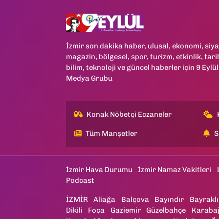
İzmir son dakika haber, ulusal, ekonomi, siya
magazin, bölgesel, spor, turizm, etkinlik, tari
bilim, teknoloji ve güncel haberler için 9 Eylül
Medya Grubu
Konak Nöbetçi Eczaneler
Tüm Manşetler
S
İzmir Hava Durumu
İzmir Namaz Vakitleri
Podcast
İZMİR
Aliağa
Balçova
Bayındır
Bayraklı
Dikili
Foça
Gaziemir
Güzelbahçe
Karaba