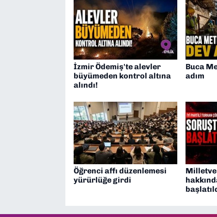
İzmir Ödemiş'te alevler
Buca Me
büyümeden kontrol altına
adım
alındı!
Öğrenci affı düzenlemesi
Milletve
yürürlüğe girdi
hakkınd
başlatıl