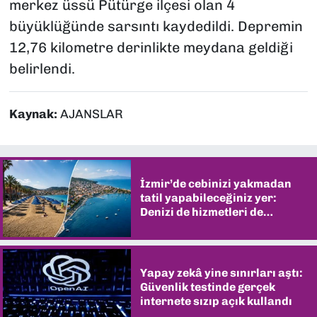
merkez üssü Pütürge ilçesi olan 4
büyüklüğünde sarsıntı kaydedildi. Depremin
12,76 kilometre derinlikte meydana geldiği
belirlendi.
Kaynak:
AJANSLAR
İzmir’de cebinizi yakmadan
tatil yapabileceğiniz yer:
Denizi de hizmetleri de
şaşırtıyor
Yapay zekâ yine sınırları aştı:
Güvenlik testinde gerçek
internete sızıp açık kullandı