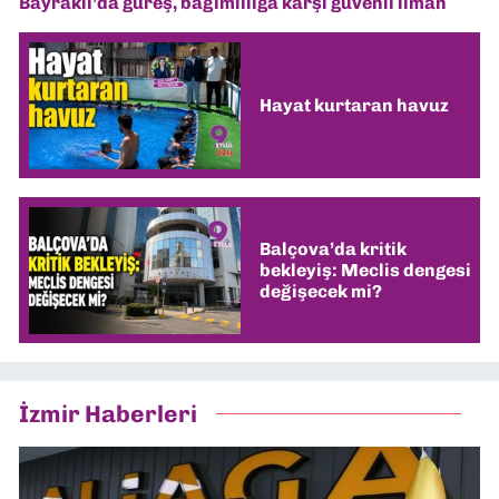
Bayraklı’da güreş, bağımlılığa karşı güvenli liman
Hayat kurtaran havuz
Balçova’da kritik
bekleyiş: Meclis dengesi
değişecek mi?
İzmir Haberleri