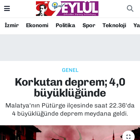
Resmi İlanlar
Konak Nöbetçi Eczaneler
İzmir
Ekonomi
Politika
Spor
Teknoloji
Y
BİLİM
Konak Hava Durumu
DÜNYA
Konak Trafik Yoğunluk Haritası
GENEL
EĞİTİM
Süper Lig Puan Durumu ve Fikstür
Korkutan deprem; 4,0
EKONOMİ
Tüm Manşetler
büyüklüğünde
KÜLTÜR SANAT
Son Dakika Haberleri
Malatya'nın Pütürge ilçesinde saat 22.36'da
4 büyüklüğünde deprem meydana geldi.
MAGAZİN
Haber Arşivi
POLİTİKA