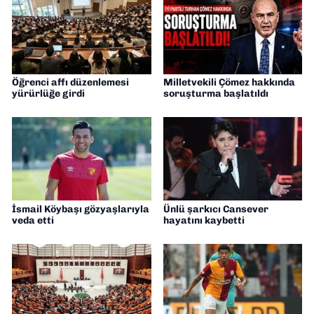
Öğrenci affı düzenlemesi
Milletvekili Çömez hakkında
yürürlüğe girdi
soruşturma başlatıldı
İsmail Köybaşı gözyaşlarıyla
Ünlü şarkıcı Cansever
veda etti
hayatını kaybetti