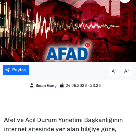
SAĞLIK
SPOR
TEKNOLOJİ
YAŞAM
Paylaş
-
+
A
A
YEREL YÖNETİMLER
Sinan Genç
24.05.2026 - 23:25
Afet ve Acil Durum Yönetimi Başkanlığının
internet sitesinde yer alan bilgiye göre,