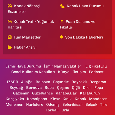
Konak Nöbetçi
Konak Hava Durumu
Eczaneler
Konak Trafik Yoğunluk
Puan Durumu ve
Haritası
Fikstür
Tüm Manşetler
Son Dakika Haberleri
Haber Arşivi
İzmir Hava Durumu
İzmir Namaz Vakitleri
Lig Fikstürü
Genel Kullanım Koşulları
Künye
İletişim
Podcast
İZMİR
Aliağa
Balçova
Bayındır
Bayraklı
Bergama
Beydağ
Bornova
Buca
Çeşme
Çiğli
Dikili
Foça
Gaziemir
Güzelbahçe
Karabağlar
Karaburun
Karşıyaka
Kemalpaşa
Kiraz
Kınık
Konak
Menderes
Menemen
Narlıdere
Ödemiş
Seferihisar
Selçuk
Tire
Torbalı
Urla