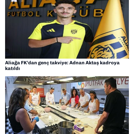
Aliağa FK’dan genç takviye: Adnan Aktaş kadroya
katıldı