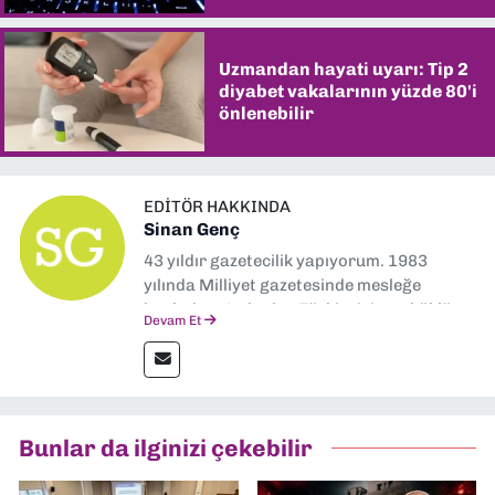
Uzmandan hayati uyarı: Tip 2
diyabet vakalarının yüzde 80'i
önlenebilir
EDITÖR HAKKINDA
Sinan Genç
43 yıldır gazetecilik yapıyorum. 1983
yılında Milliyet gazetesinde mesleğe
başladım. Ardından Türkiye’nin en köklü
Devam Et
gazetelerinden Yeni Asır’da 36 yıl boyunca
muhabir, editör, müdür yardımcısı ve spor
müdürü olarak görev yaptım. Ayrıca Yeni
Asır TV’de 7 yıl boyunca programlar
hazırlayıp sundum. Şu anda Dokuz Eylül
Bunlar da ilginizi çekebilir
Gazetesi'nde editörlük yapıyorum