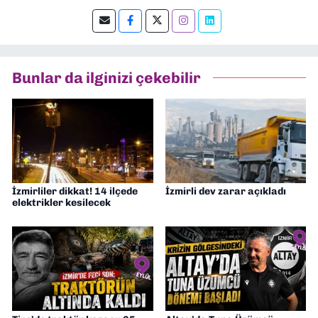
Şu an kültür-sanat muhabirliği ve
editörlük yapıyorum.
Bunlar da ilginizi çekebilir
İzmirliler dikkat! 14 ilçede
İzmirli dev zarar açıkladı
elektrikler kesilecek