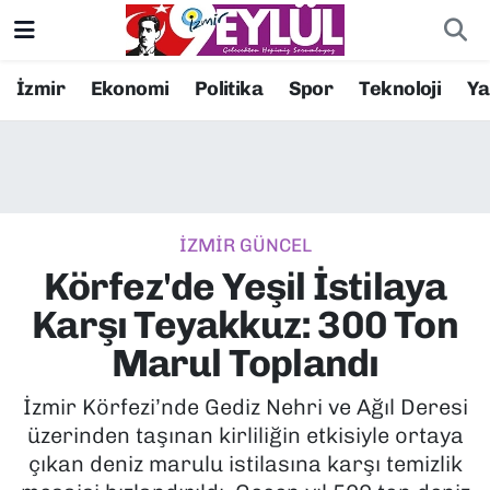
Resmi İlanlar
Konak Nöbetçi Eczaneler
İzmir
Ekonomi
Politika
Spor
Teknoloji
Y
BİLİM
Konak Hava Durumu
DÜNYA
Konak Trafik Yoğunluk Haritası
İZMİR GÜNCEL
EĞİTİM
Süper Lig Puan Durumu ve Fikstür
Körfez'de Yeşil İstilaya
EKONOMİ
Tüm Manşetler
Karşı Teyakkuz: 300 Ton
Marul Toplandı
KÜLTÜR SANAT
Son Dakika Haberleri
İzmir Körfezi’nde Gediz Nehri ve Ağıl Deresi
MAGAZİN
Haber Arşivi
üzerinden taşınan kirliliğin etkisiyle ortaya
çıkan deniz marulu istilasına karşı temizlik
POLİTİKA