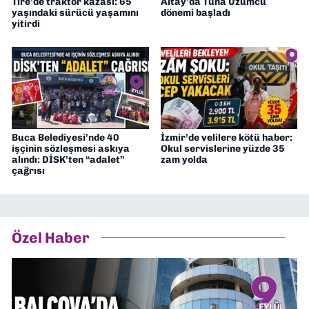
Tire’de traktör kazası: 65
Altay’da Tuna Üzümcü
yaşındaki sürücü yaşamını
dönemi başladı
yitirdi
Buca Belediyesi’nde 40
İzmir’de velilere kötü haber:
işçinin sözleşmesi askıya
Okul servislerine yüzde 35
alındı: DİSK’ten “adalet”
zam yolda
çağrısı
Özel Haber