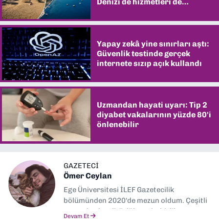
Denizi de hizmetleri de
şaşırtıyor
Yapay zekâ yine sınırları aştı:
Güvenlik testinde gerçek
internete sızıp açık kullandı
Uzmandan hayati uyarı: Tip 2
diyabet vakalarının yüzde 80'i
önlenebilir
GAZETECİ
Ömer Ceylan
Ege Üniversitesi İLEF Gazetecilik
bölümünden 2020'de mezun oldum. Çeşitli
gazetelerde editörlük, muhabirlik yaptım.
Devam Et