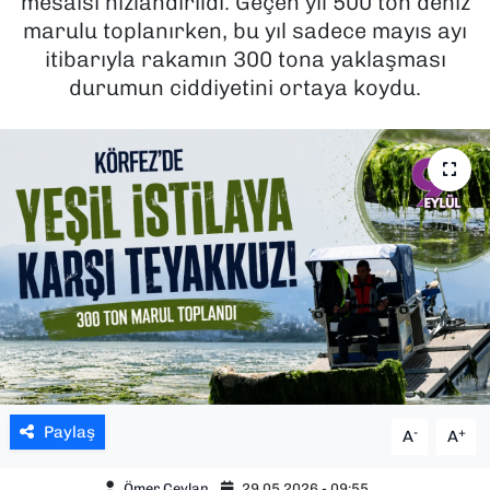
mesaisi hızlandırıldı. Geçen yıl 500 ton deniz
marulu toplanırken, bu yıl sadece mayıs ayı
SAĞLIK
itibarıyla rakamın 300 tona yaklaşması
durumun ciddiyetini ortaya koydu.
SPOR
TEKNOLOJİ
YAŞAM
YEREL YÖNETİMLER
Paylaş
-
+
A
A
Ömer Ceylan
29.05.2026 - 09:55