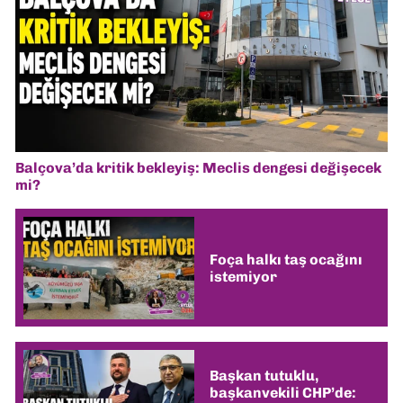
Balçova’da kritik bekleyiş: Meclis dengesi değişecek
mi?
Foça halkı taş ocağını
istemiyor
Başkan tutuklu,
başkanvekili CHP’de: