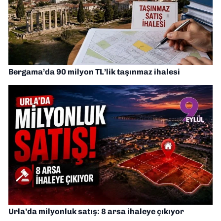
Bergama’da 90 milyon TL’lik taşınmaz ihalesi
Urla’da milyonluk satış: 8 arsa ihaleye çıkıyor