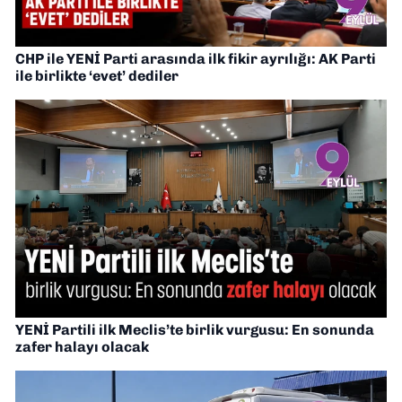
CHP ile YENİ Parti arasında ilk fikir ayrılığı: AK Parti
ile birlikte ‘evet’ dediler
YENİ Partili ilk Meclis’te birlik vurgusu: En sonunda
zafer halayı olacak