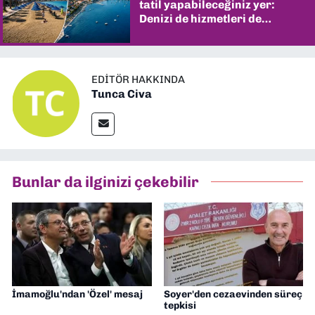
tatil yapabileceğiniz yer:
Denizi de hizmetleri de
şaşırtıyor
EDITÖR HAKKINDA
Tunca Civa
Bunlar da ilginizi çekebilir
İmamoğlu'ndan 'Özel' mesaj
Soyer'den cezaevinden süreç
tepkisi