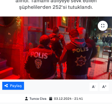
alındı. Tamamı adliyeye sevk edilen
şüphelilerden 252'si tutuklandı.
SAĞLIK
SPOR
TEKNOLOJİ
YAŞAM
YEREL YÖNETİMLER
Paylaş
-
+
A
A
Tunca Civa
03.12.2024 - 21:41