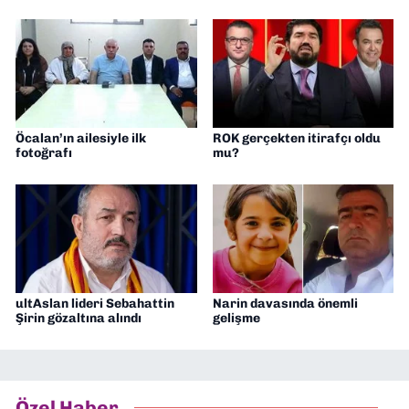
Öcalan’ın ailesiyle ilk
ROK gerçekten itirafçı oldu
fotoğrafı
mu?
ultAslan lideri Sebahattin
Narin davasında önemli
Şirin gözaltına alındı
gelişme
Özel Haber