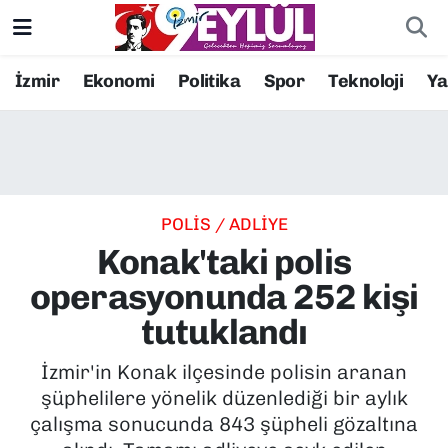
Resmi İlanlar
Konak Nöbetçi Eczaneler
İzmir
Ekonomi
Politika
Spor
Teknoloji
Y
BİLİM
Konak Hava Durumu
DÜNYA
Konak Trafik Yoğunluk Haritası
POLİS / ADLİYE
EĞİTİM
Süper Lig Puan Durumu ve Fikstür
Konak'taki polis
EKONOMİ
Tüm Manşetler
operasyonunda 252 kişi
tutuklandı
KÜLTÜR SANAT
Son Dakika Haberleri
İzmir'in Konak ilçesinde polisin aranan
MAGAZİN
Haber Arşivi
şüphelilere yönelik düzenlediği bir aylık
çalışma sonucunda 843 şüpheli gözaltına
POLİTİKA