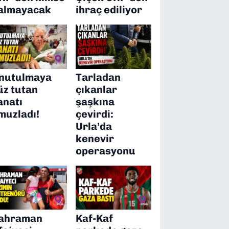
almayacak
ihraç ediliyor
nutulmaya
Tarladan
üz tutan
çıkanlar
anatı
şaşkına
muzladı!
çevirdi:
Urla’da
kenevir
operasyonu
ahraman
Kaf-Kaf