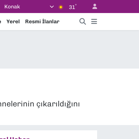
°
Konak
31
e
Yerel
Resmi İlanlar
nelerinin çıkarıldığını