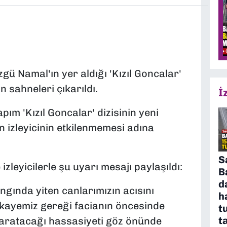
gü Namal'ın yer aldığı 'Kızıl Goncalar'
 sahneleri çıkarıldı.
İ
ım 'Kızıl Goncalar' dizisinin yeni
 izleyicinin etkilenmemesi adına
S
zleyicilerle şu uyarı mesajı paylaşıldı:
B
d
gında yiten canlarımızın acısını
h
kayemiz gereği facianın öncesinde
t
t
yaratacağı hassasiyeti göz önünde