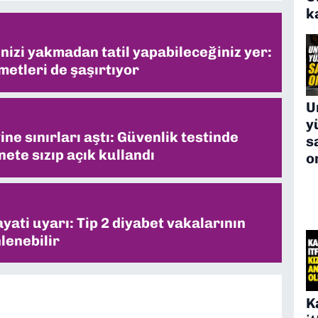
k
inizi yakmadan tatil yapabileceğiniz yer:
metleri de şaşırtıyor
U
y
ne sınırları aştı: Güvenlik testinde
s
ete sızıp açık kullandı
o
ati uyarı: Tip 2 diyabet vakalarının
lenebilir
K