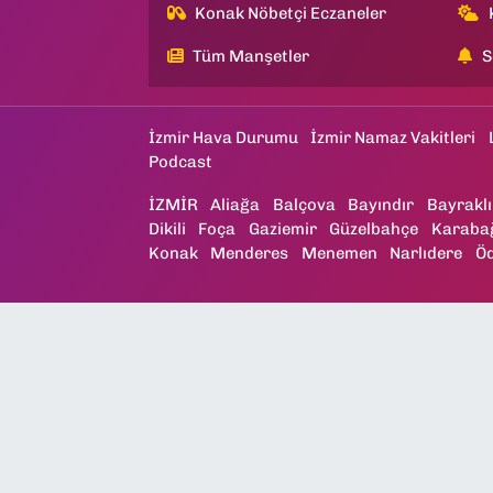
Konak Nöbetçi Eczaneler
Tüm Manşetler
S
İzmir Hava Durumu
İzmir Namaz Vakitleri
Podcast
İZMİR
Aliağa
Balçova
Bayındır
Bayraklı
Dikili
Foça
Gaziemir
Güzelbahçe
Karaba
Konak
Menderes
Menemen
Narlıdere
Ö