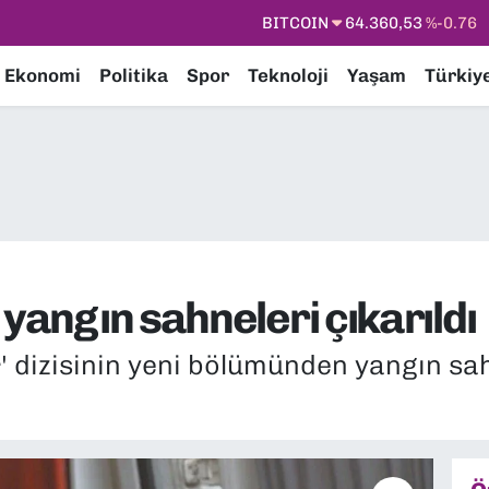
DOLAR
47,7069
%0.17
EURO
55,0265
%0.01
Ekonomi
Politika
Spor
Teknoloji
Yaşam
Türkiy
STERLİN
64,1897
%0.02
GRAM ALTIN
6574.81
%1.44
BİST100
13.887
%64
 yangın sahneleri çıkarıldı
' dizisinin yeni bölümünden yangın sah