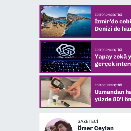
EDITÖRÜN SEÇTIĞI
İzmir’de ceb
Denizi de hiz
EDITÖRÜN SEÇTIĞI
Yapay zekâ yi
gerçek intern
EDITÖRÜN SEÇTIĞI
Uzmandan hay
yüzde 80'i ön
GAZETECİ
Ömer Ceylan