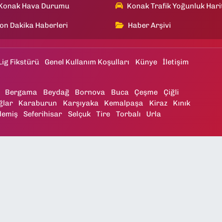
Konak Hava Durumu
Konak Trafik Yoğunluk Hari
on Dakika Haberleri
Haber Arşivi
Lig Fikstürü
Genel Kullanım Koşulları
Künye
İletişim
Bergama
Beydağ
Bornova
Buca
Çeşme
Çiğli
ğlar
Karaburun
Karşıyaka
Kemalpaşa
Kiraz
Kınık
demiş
Seferihisar
Selçuk
Tire
Torbalı
Urla