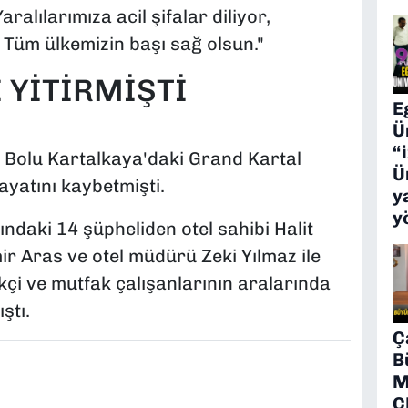
alılarımıza acil şifalar diliyor,
 Tüm ülkemizin başı sağ olsun."
 YİTİRMİŞTİ
E
Ü
“
 Bolu Kartalkaya'daki Grand Kartal
Ü
ayatını kaybetmişti.
y
y
daki 14 şüpheliden otel sahibi Halit
ir Aras ve otel müdürü Zeki Yılmaz ile
çi ve mutfak çalışanlarının aralarında
ştı.
Ç
B
M
C