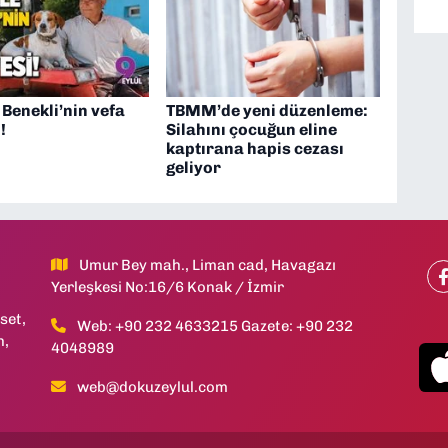
e Benekli’nin vefa
TBMM’de yeni düzenleme:
!
Silahını çocuğun eline
kaptırana hapis cezası
geliyor
Umur Bey mah., Liman cad, Havagazı
Yerleşkesi No:16/6 Konak / İzmir
set,
Web: +90 232 4633215 Gazete: +90 232
h,
4048989
web@dokuzeylul.com