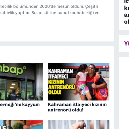
i
etecilik bölümünden 2020'de mezun oldum. Çeşitli
k
abirlik yaptım. Şu an kültür-sanat muhabirliği ve
a
o
Y
erneği’ne kayyum
Kahraman itfaiyeci kızının
antrenörü oldu!