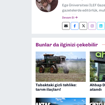
Ege Üniversitesi İLEF Gaz
gazetelerde editörlük, muh
editörlük yapıyorum.
Devam Et
Bunlar da ilginizi çekebilir
Tabaktaki gizli tehlike:
Ahbap D
tarım ilaçları!
atandı