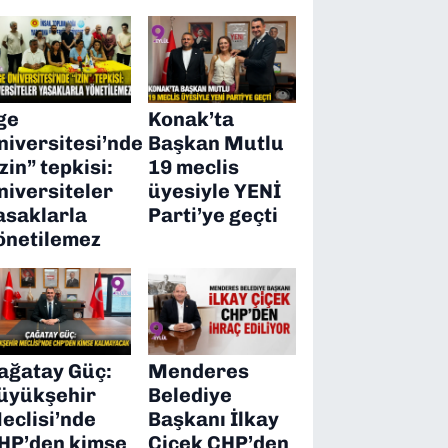
ge
Konak’ta
niversitesi’nde
Başkan Mutlu
izin” tepkisi:
19 meclis
niversiteler
üyesiyle YENİ
asaklarla
Parti’ye geçti
önetilemez
ağatay Güç:
Menderes
üyükşehir
Belediye
eclisi’nde
Başkanı İlkay
HP’den kimse
Çiçek CHP’den