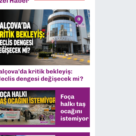
zel Haber
alçova’da kritik bekleyiş:
eclis dengesi değişecek mi?
Foça
halkı taş
ocağını
istemiyor