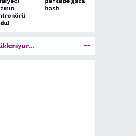
tfaiyeci
parkede gaza
ızının
bastı
ntrenörü
ldu!
ükleniyor...