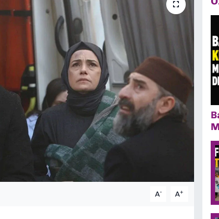
Ö
B
M
-
+
A
A