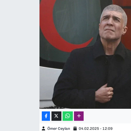
SAĞLIK
SPOR
TEKNOLOJİ
YAŞAM
YEREL YÖNETİMLER
Ömer Ceylan
04.02.2025 - 12:09