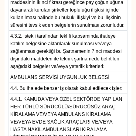
maddesinin ikinci fıkrası gereğince pay çoğunluğuna
dayanarak kurulan şirketler topluluğu ilişkisi içinde
kullanılması halinde bu hukuki ilişkiyi ve bu ilişkinin
süresini tevsik eden belgelerin sunulması zorunludur.
4.3.2. İstekli tarafından teklifi kapsamında ihaleye
katılım belgesine aktarılarak sunulması ve/veya
sağlanması gerektiği bu Şartnamenin 7 nci maddesi
dışındaki maddeleri ile teknik şartnamede belirtilen
aşağıdaki belgeler ve/veya yeterlik kriterleri:
AMBULANS SERVİSİ UYGUNLUK BELGESİ
4.4. Bu ihalede benzer iş olarak kabul edilecek işler:
4.4.1. KAMUDA VEYA ÖZEL SEKTÖRDE YAPILAN
HER TÜRLÜ SÜRÜCÜLÜ/SÜRÜCÜSÜZ ARAÇ
KİRALAMA VE/VEYA AMBULANS KİRALAMA
VE/VEYA EVDE SAĞLIK ARAÇLARI VE/VEYA
HASTA NAKİL AMBULANSLARI KİRALAMA