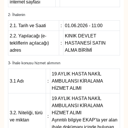
internet sayfası
2- İhalenin
2.1. Tarih ve Saati
:
01.06.2026 - 11:00
2.2. Yapılacağı (e-
KINIK DEVLET
tekliflerin açılacağı)
:
HASTANESİ SATIN
adres
ALMA BİRİMİ
3- İhale konusu hizmet alımının
19 AYLIK HASTA NAKİL
3.1 Adı
:
AMBULANSI KİRALAMA
HİZMET ALIMI
19 AYLIK HASTA NAKİL
AMBULANSI KİRALAMA
3.2. Niteliği, türü
HİZMET ALIMI
:
ve miktarı
Ayrıntılı bilgiye EKAP’ta yer alan
ihale dokümanı içinde bulunan