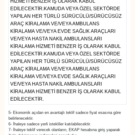
HİZMETİ BENZER İŞ OLARAK KABUL
EDİLECEKTİR.KAMUDA VEYA ÖZEL SEKTÖRDE
YAPILAN HER TÜRLÜ SÜRÜCÜLÜ/SÜRÜCÜSÜZ
ARAÇ KİRALAMA VE/VEYA AMBULANS
KİRALAMA VE/VEYA EVDE SAĞLIK ARAÇLARI
VE/VEYA HASTA NAKİL AMBULANSLARI
KİRALAMA HİZMETİ BENZER İŞ OLARAK KABUL
EDİLECEKTİR.KAMUDA VEYA ÖZEL SEKTÖRDE
YAPILAN HER TÜRLÜ SÜRÜCÜLÜ/SÜRÜCÜSÜZ
ARAÇ KİRALAMA VE/VEYA AMBULANS
KİRALAMA VE/VEYA EVDE SAĞLIK ARAÇLARI
VE/VEYA HASTA NAKİL AMBULANSLARI
KİRALAMA HİZMETİ BENZER İŞ OLARAK KABUL
EDİLECEKTİR.
5- Ekonomik açıdan en avantajlı teklif sadece fiyat esasına göre
belirlenecektir.
6- İhaleye sadece yerli istekliler katılabilecektir.
7- İhaleye teklif verecek olanların, EKAP hesabına giriş yaparak