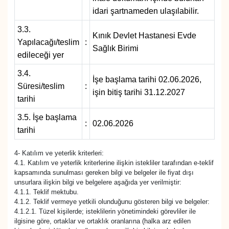
idari şartnameden ulaşılabilir.
3.3.
Kınık Devlet Hastanesi Evde
Yapılacağı/teslim
:
Sağlık Birimi
edileceği yer
3.4.
İşe başlama tarihi 02.06.2026,
Süresi/teslim
:
işin bitiş tarihi 31.12.2027
tarihi
3.5. İşe başlama
:
02.06.2026
tarihi
4- Katılım ve yeterlik kriterleri:
4.1. Katılım ve yeterlik kriterlerine ilişkin istekliler tarafından e-teklif
kapsamında sunulması gereken bilgi ve belgeler ile fiyat dışı
unsurlara ilişkin bilgi ve belgelere aşağıda yer verilmiştir:
4.1.1. Teklif mektubu.
4.1.2. Teklif vermeye yetkili olunduğunu gösteren bilgi ve belgeler:
4.1.2.1. Tüzel kişilerde; isteklilerin yönetimindeki görevliler ile
ilgisine göre, ortaklar ve ortaklık oranlarına (halka arz edilen