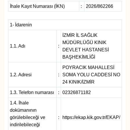
İhale Kayıt Numarası (İKN)
:
2026/862266
SAĞLIK
1- İdarenin
SPOR
İZMİR İL SAĞLIK
TEKNOLOJİ
MÜDÜRLÜĞÜ KINIK
1.1. Adı
:
DEVLET HASTANESİ
YAŞAM
BAŞHEKİMLİĞİ
POYRACIK MAHALLESİ
YEREL YÖNETİMLER
1.2. Adresi
:
SOMA YOLU CADDESİ NO
24 KINIK/İZMİR
1.3. Telefon numarası
:
02326871182
1.4. İhale
dokümanının
görülebileceği ve
:
https://ekap.kik.gov.tr/EKAP/
indirilebileceği