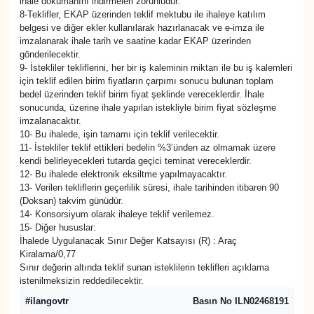
ihale dokümanını indirmeleri zorunludur.
8-Teklifler, EKAP üzerinden teklif mektubu ile ihaleye katılım
belgesi ve diğer ekler kullanılarak hazırlanacak ve e-imza ile
imzalanarak ihale tarih ve saatine kadar EKAP üzerinden
gönderilecektir.
9- İstekliler tekliflerini, her bir iş kaleminin miktarı ile bu iş kalemleri
için teklif edilen birim fiyatların çarpımı sonucu bulunan toplam
bedel üzerinden teklif birim fiyat şeklinde vereceklerdir. İhale
sonucunda, üzerine ihale yapılan istekliyle birim fiyat sözleşme
imzalanacaktır.
10- Bu ihalede, işin tamamı için teklif verilecektir.
11- İstekliler teklif ettikleri bedelin %3’ünden az olmamak üzere
kendi belirleyecekleri tutarda geçici teminat vereceklerdir.
12- Bu ihalede elektronik eksiltme yapılmayacaktır.
13- Verilen tekliflerin geçerlilik süresi, ihale tarihinden itibaren 90
(Doksan) takvim günüdür.
14- Konsorsiyum olarak ihaleye teklif verilemez.
15- Diğer hususlar:
İhalede Uygulanacak Sınır Değer Katsayısı (R) : Araç
Kiralama/0,77
Sınır değerin altında teklif sunan isteklilerin teklifleri açıklama
istenilmeksizin reddedilecektir.
#ilangovtr
Basın No ILN02468191