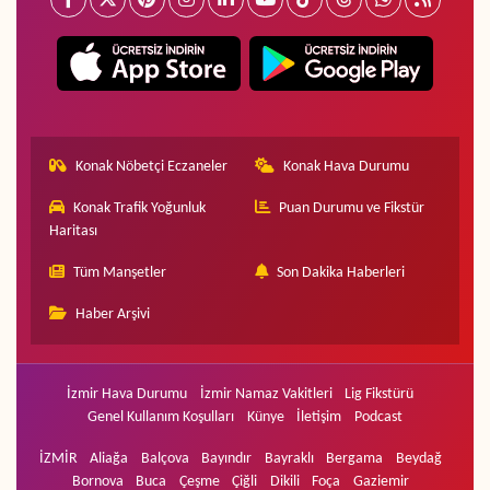
Konak Nöbetçi Eczaneler
Konak Hava Durumu
Konak Trafik Yoğunluk
Puan Durumu ve Fikstür
Haritası
Tüm Manşetler
Son Dakika Haberleri
Haber Arşivi
İzmir Hava Durumu
İzmir Namaz Vakitleri
Lig Fikstürü
Genel Kullanım Koşulları
Künye
İletişim
Podcast
İZMİR
Aliağa
Balçova
Bayındır
Bayraklı
Bergama
Beydağ
Bornova
Buca
Çeşme
Çiğli
Dikili
Foça
Gaziemir