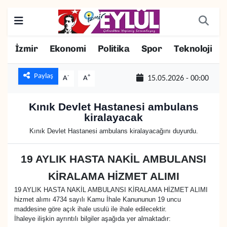
Resmi İlanlar
Konak Nöbetçi Eczaneler
İzmir
Ekonomi
Politika
Spor
Teknoloji
BİLİM
Konak Hava Durumu
Paylaş
-
+
A
A
15.05.2026 - 00:00
DÜNYA
Konak Trafik Yoğunluk Haritası
Kınık Devlet Hastanesi ambulans
kiralayacak
EĞİTİM
Süper Lig Puan Durumu ve Fikstür
Kınık Devlet Hastanesi ambulans kiralayacağını duyurdu.
EKONOMİ
Tüm Manşetler
19 AYLIK HASTA NAKİL AMBULANSI
KÜLTÜR SANAT
Son Dakika Haberleri
KİRALAMA HİZMET ALIMI
19 AYLIK HASTA NAKİL AMBULANSI KİRALAMA HİZMET ALIMI
MAGAZİN
Haber Arşivi
hizmet alımı 4734 sayılı Kamu İhale Kanununun 19 uncu
maddesine göre açık ihale usulü ile ihale edilecektir.
İhaleye ilişkin ayrıntılı bilgiler aşağıda yer almaktadır:
POLİTİKA