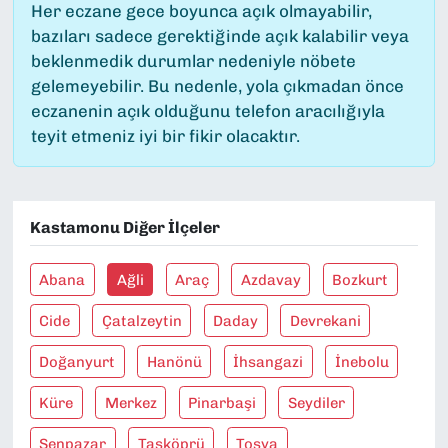
Her eczane gece boyunca açık olmayabilir,
bazıları sadece gerektiğinde açık kalabilir veya
beklenmedik durumlar nedeniyle nöbete
gelemeyebilir. Bu nedenle, yola çıkmadan önce
eczanenin açık olduğunu telefon aracılığıyla
teyit etmeniz iyi bir fikir olacaktır.
Kastamonu Diğer İlçeler
Abana
Ağli
Araç
Azdavay
Bozkurt
Cide
Çatalzeytin
Daday
Devrekani
Doğanyurt
Hanönü
İhsangazi
İnebolu
Küre
Merkez
Pinarbaşi
Seydiler
Şenpazar
Taşköprü
Tosya