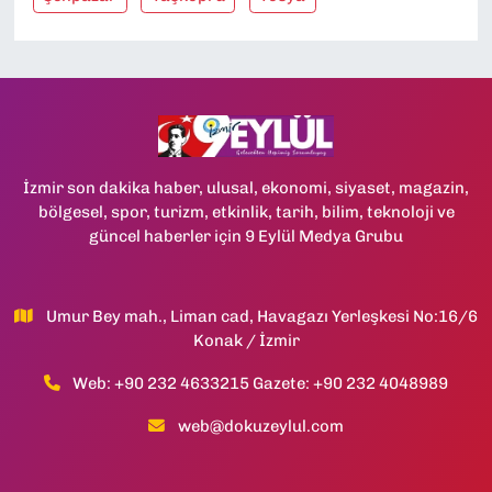
İzmir son dakika haber, ulusal, ekonomi, siyaset, magazin,
bölgesel, spor, turizm, etkinlik, tarih, bilim, teknoloji ve
güncel haberler için 9 Eylül Medya Grubu
Umur Bey mah., Liman cad, Havagazı Yerleşkesi No:16/6
Konak / İzmir
Web: +90 232 4633215 Gazete: +90 232 4048989
web@dokuzeylul.com