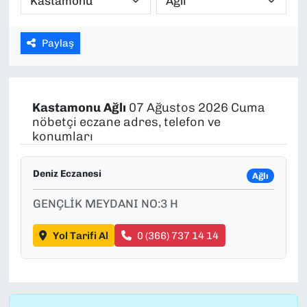
SAĞLIK
Paylaş
SPOR
TEKNOLOJİ
Kastamonu
Ağlı
07 Ağustos 2026 Cuma
nöbetçi eczane adres, telefon ve
YAŞAM
konumları
YEREL YÖNETİMLER
Deniz Eczanesi
Ağlı
GENÇLİK MEYDANI NO:3 H
Yol Tarifi Al
0 (366) 737 14 14