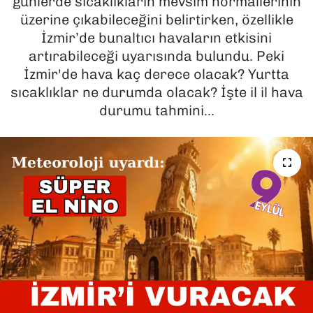
günlerde sıcaklıkların mevsim normallerinin
üzerine çıkabileceğini belirtirken, özellikle
SAĞLIK
İzmir’de bunaltıcı havaların etkisini
artırabileceği uyarısında bulundu. Peki
SPOR
İzmir'de hava kaç derece olacak? Yurtta
sıcaklıklar ne durumda olacak? İşte il il hava
TEKNOLOJİ
durumu tahmini...
YAŞAM
YEREL YÖNETİMLER