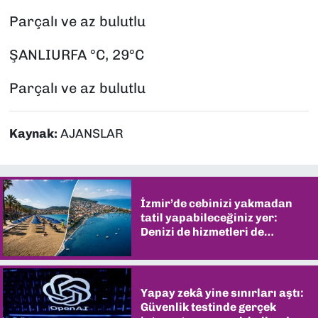
Parçalı ve az bulutlu
ŞANLIURFA °C, 29°C
Parçalı ve az bulutlu
Kaynak:
AJANSLAR
İzmir’de cebinizi yakmadan
tatil yapabileceğiniz yer:
Denizi de hizmetleri de
şaşırtıyor
Yapay zekâ yine sınırları aştı:
Güvenlik testinde gerçek