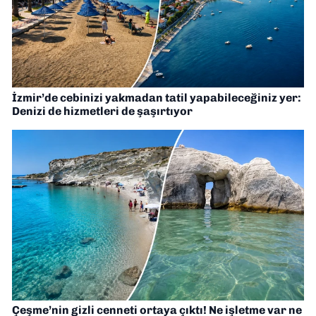
İzmir’de cebinizi yakmadan tatil yapabileceğiniz yer:
Denizi de hizmetleri de şaşırtıyor
Çeşme’nin gizli cenneti ortaya çıktı! Ne işletme var ne