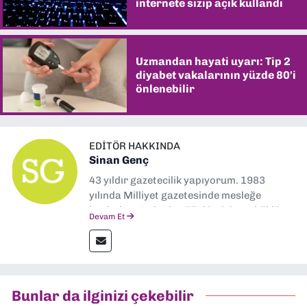
internete sızıp açık kullandı
Uzmandan hayati uyarı: Tip 2
diyabet vakalarının yüzde 80'i
önlenebilir
EDITÖR HAKKINDA
Sinan Genç
43 yıldır gazetecilik yapıyorum. 1983
yılında Milliyet gazetesinde mesleğe
başladım. Ardından Türkiye’nin en köklü
Devam Et
gazetelerinden Yeni Asır’da 36 yıl boyunca
muhabir, editör, müdür yardımcısı ve spor
müdürü olarak görev yaptım. Ayrıca Yeni
Asır TV’de 7 yıl boyunca programlar
hazırlayıp sundum. Şu anda Dokuz Eylül
Bunlar da ilginizi çekebilir
Gazetesi'nde editörlük yapıyorum