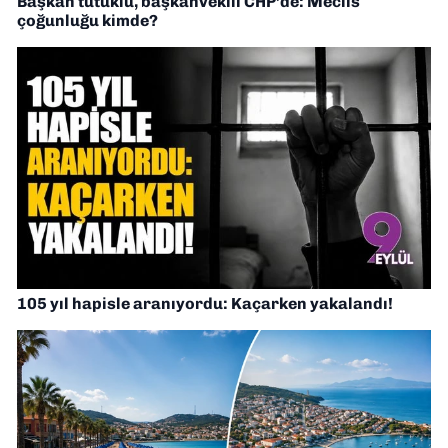
Başkan tutuklu, başkanvekili CHP’de: Meclis
çoğunluğu kimde?
105 yıl hapisle aranıyordu: Kaçarken yakalandı!