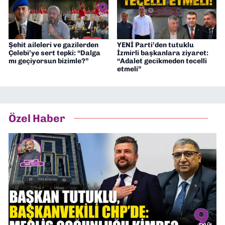
Şehit aileleri ve gazilerden
YENİ Parti’den tutuklu
Çelebi’ye sert tepki: “Dalga
İzmirli başkanlara ziyaret:
mı geçiyorsun bizimle?”
“Adalet gecikmeden tecelli
etmeli”
Özel Haber