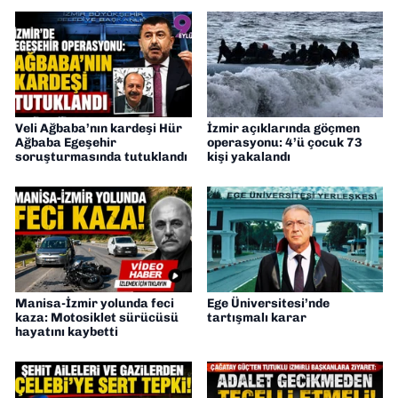
Veli Ağbaba’nın kardeşi Hür
İzmir açıklarında göçmen
Ağbaba Egeşehir
operasyonu: 4’ü çocuk 73
soruşturmasında tutuklandı
kişi yakalandı
Manisa-İzmir yolunda feci
Ege Üniversitesi’nde
kaza: Motosiklet sürücüsü
tartışmalı karar
hayatını kaybetti