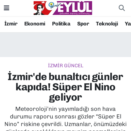
Resmi İlanlar
Konak Nöbetçi Eczaneler
İzmir
Ekonomi
Politika
Spor
Teknoloji
Y
BİLİM
Konak Hava Durumu
DÜNYA
Konak Trafik Yoğunluk Haritası
İZMİR GÜNCEL
EĞİTİM
Süper Lig Puan Durumu ve Fikstür
İzmir'de bunaltıcı günler
EKONOMİ
Tüm Manşetler
kapıda! Süper El Nino
geliyor
KÜLTÜR SANAT
Son Dakika Haberleri
Meteoroloji’nin yayımladığı son hava
MAGAZİN
Haber Arşivi
durumu raporu sonrası gözler “Süper El
Nino” riskine çevrildi. Uzmanlar, önümüzdeki
POLİTİKA