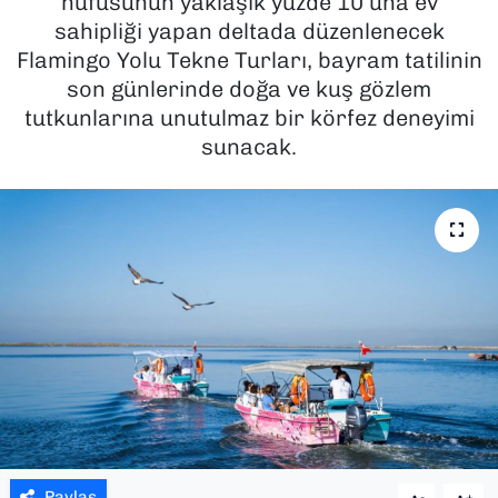
nüfusunun yaklaşık yüzde 10’una ev
sahipliği yapan deltada düzenlenecek
SAĞLIK
Flamingo Yolu Tekne Turları, bayram tatilinin
son günlerinde doğa ve kuş gözlem
SPOR
tutkunlarına unutulmaz bir körfez deneyimi
sunacak.
TEKNOLOJİ
YAŞAM
YEREL YÖNETİMLER
Paylaş
-
+