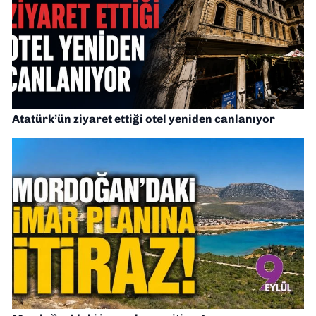
Atatürk’ün ziyaret ettiği otel yeniden canlanıyor