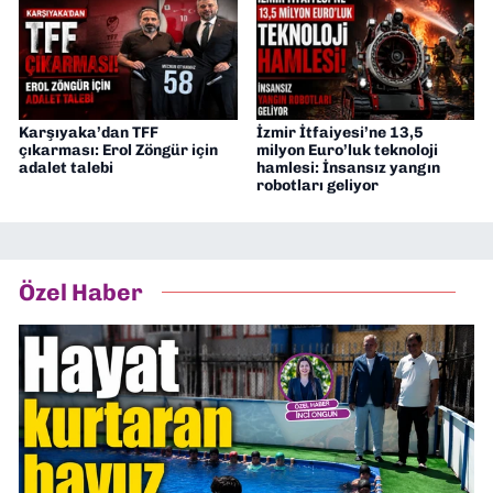
Karşıyaka’dan TFF
İzmir İtfaiyesi’ne 13,5
çıkarması: Erol Zöngür için
milyon Euro’luk teknoloji
adalet talebi
hamlesi: İnsansız yangın
robotları geliyor
Özel Haber