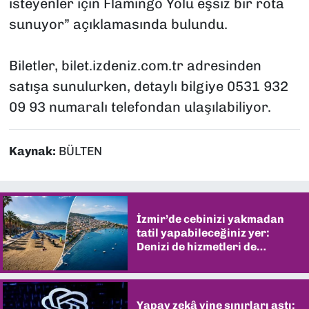
isteyenler için Flamingo Yolu eşsiz bir rota
sunuyor” açıklamasında bulundu.
Biletler, bilet.izdeniz.com.tr adresinden
satışa sunulurken, detaylı bilgiye 0531 932
09 93 numaralı telefondan ulaşılabiliyor.
Kaynak:
BÜLTEN
İzmir’de cebinizi yakmadan
tatil yapabileceğiniz yer:
Denizi de hizmetleri de
şaşırtıyor
Yapay zekâ yine sınırları aştı: