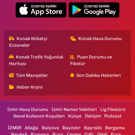
Konak Nöbetçi
Konak Hava Durumu
Eczaneler
Konak Trafik Yoğunluk
Puan Durumu ve
Haritası
Fikstür
Tüm Manşetler
Son Dakika Haberleri
Haber Arşivi
İzmir Hava Durumu
İzmir Namaz Vakitleri
Lig Fikstürü
Genel Kullanım Koşulları
Künye
İletişim
Podcast
İZMİR
Aliağa
Balçova
Bayındır
Bayraklı
Bergama
Beydağ
Bornova
Buca
Çeşme
Çiğli
Dikili
Foça