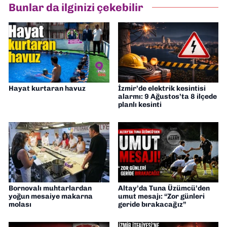
Bunlar da ilginizi çekebilir
Hayat kurtaran havuz
İzmir’de elektrik kesintisi
alarmı: 9 Ağustos’ta 8 ilçede
planlı kesinti
Bornovalı muhtarlardan
Altay’da Tuna Üzümcü’den
yoğun mesaiye makarna
umut mesajı: “Zor günleri
molası
geride bırakacağız”