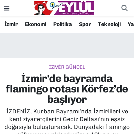
Resmi İlanlar
Konak Nöbetçi Eczaneler
İzmir
Ekonomi
Politika
Spor
Teknoloji
Y
BİLİM
Konak Hava Durumu
DÜNYA
Konak Trafik Yoğunluk Haritası
İZMİR GÜNCEL
EĞİTİM
Süper Lig Puan Durumu ve Fikstür
İzmir'de bayramda
EKONOMİ
Tüm Manşetler
flamingo rotası Körfez’de
başlıyor
KÜLTÜR SANAT
Son Dakika Haberleri
İZDENİZ, Kurban Bayramı’nda İzmirlileri ve
MAGAZİN
Haber Arşivi
kent ziyaretçilerini Gediz Deltası’nın eşsiz
doğasıyla buluşturacak. Dünyadaki flamingo
POLİTİKA