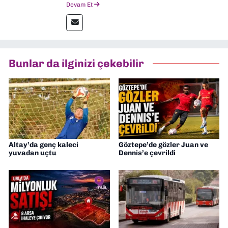
Devam Et
Ardından Ege Üniversitesi'nde “Siyasal
İletişim” üzerine yüksek lisans eğitimimi
tamamladım. Halen aynı anabilim dalında
“İklim Krizi Haberciliği” üzerine doktora
eğitimim sürüyor. 9 Eylül'de “Haber
Bunlar da ilginizi çekebilir
Müdürü” olarak görev almaktayım. Hak
odaklı haberciliğe dair çalışmalar
yapıyorum
Altay’da genç kaleci
Göztepe’de gözler Juan ve
yuvadan uçtu
Dennis’e çevrildi