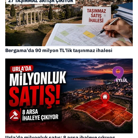
Bergama’da 90 milyon TL’lik taşınmaz ihalesi
Urla’da milyonluk satış: 8 arsa ihaleye çıkıyor