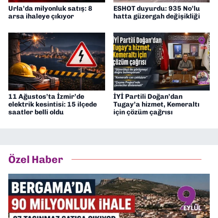
Urla’da milyonluk satış: 8
ESHOT duyurdu: 935 No’lu
arsa ihaleye çıkıyor
hatta güzergah değişikliği
11 Ağustos’ta İzmir’de
İYİ Partili Doğan’dan
elektrik kesintisi: 15 ilçede
Tugay’a hizmet, Kemeraltı
saatler belli oldu
için çözüm çağrısı
Özel Haber