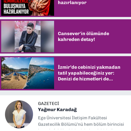
hazırlanıyor
Cansever'in ölümünde
kahreden detay!
İzmir’de cebinizi yakmadan
tatil yapabileceğiniz yer:
Denizi de hizmetleri de
şaşırtıyor
GAZETECI
Yağmur Karadağ
Ege Üniversitesi İletişim Fakültesi
Gazetecilik Bölümü’nü hem bölüm birincisi
hem de fakülte birincisi olarak bitirdim.