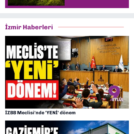
İzmir Haberleri
İZBB Meclisi'nde 'YENİ' dönem