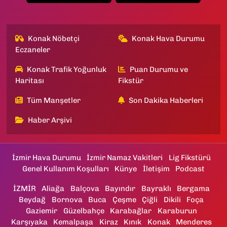
Konak Nöbetçi
Konak Hava Durumu
Eczaneler
Konak Trafik Yoğunluk
Puan Durumu ve
Haritası
Fikstür
Tüm Manşetler
Son Dakika Haberleri
Haber Arşivi
İzmir Hava Durumu
İzmir Namaz Vakitleri
Lig Fikstürü
Genel Kullanım Koşulları
Künye
İletişim
Podcast
İZMİR
Aliağa
Balçova
Bayındır
Bayraklı
Bergama
Beydağ
Bornova
Buca
Çeşme
Çiğli
Dikili
Foça
Gaziemir
Güzelbahçe
Karabağlar
Karaburun
Karşıyaka
Kemalpaşa
Kiraz
Kınık
Konak
Menderes