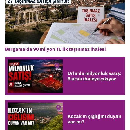
Bergama’da 90 milyon TL’lik taşınmaz ihalesi
Urla’da milyonluk satış:
8 arsa ihaleye çıkıyor
Kozak’ın çığlığını duyan
var mı?