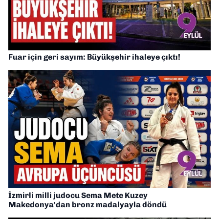
Fuar için geri sayım: Büyükşehir ihaleye çıktı!
İzmirli milli judocu Sema Mete Kuzey
Makedonya'dan bronz madalyayla döndü