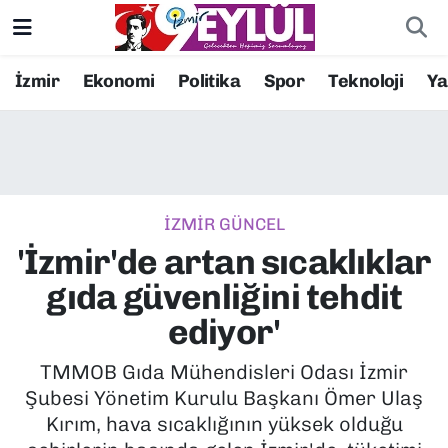
Resmi İlanlar
Konak Nöbetçi Eczaneler
İzmir
Ekonomi
Politika
Spor
Teknoloji
Y
BİLİM
Konak Hava Durumu
DÜNYA
Konak Trafik Yoğunluk Haritası
İZMİR GÜNCEL
EĞİTİM
Süper Lig Puan Durumu ve Fikstür
'İzmir'de artan sıcaklıklar
EKONOMİ
Tüm Manşetler
gıda güvenliğini tehdit
ediyor'
KÜLTÜR SANAT
Son Dakika Haberleri
TMMOB Gıda Mühendisleri Odası İzmir
MAGAZİN
Haber Arşivi
Şubesi Yönetim Kurulu Başkanı Ömer Ulaş
Kırım, hava sıcaklığının yüksek olduğu
POLİTİKA