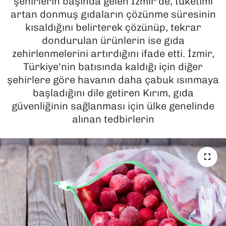
şehirlerin başında gelen İzmir'de, tüketimi
artan donmuş gıdaların çözünme süresinin
SAĞLIK
kısaldığını belirterek çözünüp, tekrar
dondurulan ürünlerin ise gıda
SPOR
zehirlenmelerini artırdığını ifade etti. İzmir,
Türkiye'nin batısında kaldığı için diğer
TEKNOLOJİ
şehirlere göre havanın daha çabuk ısınmaya
başladığını dile getiren Kırım, gıda
YAŞAM
güvenliğinin sağlanması için ülke genelinde
alınan tedbirlerin
YEREL YÖNETİMLER