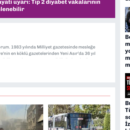
ati uyarı: Tip 2 diyabet vakalarının
lenebilir
B
m
yorum. 1983 yılında Milliyet gazetesinde mesleğe
y
’nin en köklü gazetelerinden Yeni Asır’da 36 yıl
m
 müdür yardımcısı ve spor müdürü olarak görev
m
TV’de 7 yıl boyunca programlar hazırlayıp sundum. Şu
'nde editörlük yapıyorum
B
T
s
İ