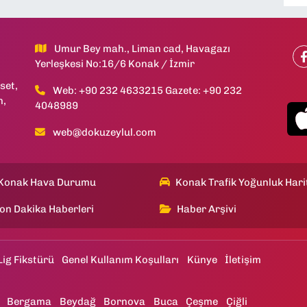
Umur Bey mah., Liman cad, Havagazı
Yerleşkesi No:16/6 Konak / İzmir
set,
Web: +90 232 4633215 Gazete: +90 232
h,
4048989
web@dokuzeylul.com
Konak Hava Durumu
Konak Trafik Yoğunluk Hari
on Dakika Haberleri
Haber Arşivi
Lig Fikstürü
Genel Kullanım Koşulları
Künye
İletişim
Bergama
Beydağ
Bornova
Buca
Çeşme
Çiğli