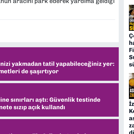
ünün aracını park ederek yardıma geldiği
Ç
h
F
S
inizi yakmadan tatil yapabileceğiniz yer:
s
metleri de şaşırtıyor
ne sınırları aştı: Güvenlik testinde
İ
ete sızıp açık kullandı
K
a
z
d