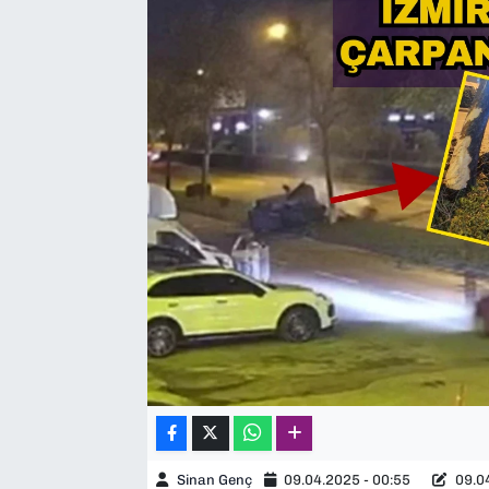
SAĞLIK
SPOR
TEKNOLOJİ
YAŞAM
YEREL YÖNETİMLER
Sinan Genç
09.04.2025 - 00:55
09.04