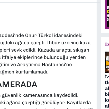
Caddesi'nde Onur Türkol idaresindeki
üjdeki ağaca çarptı. İhbar üzerine kaza
İ
kipleri sevk edildi. Kazada araçta sıkışan
 itfaiye ekiplerince bulunduğu yerden
ğitim ve Araştırma Hastanesi'ne
rağmen kurtarılamadı.
İ
KAMERADA
Ö
a
b
in güvenlik kamerasınca kaydedildi.
k
ki ağaca çarptığı görülüyor. Kayıtlarda
a