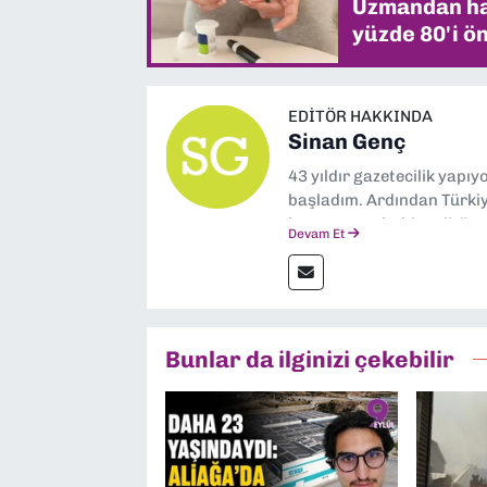
Uzmandan hay
yüzde 80'i ön
EDITÖR HAKKINDA
Sinan Genç
43 yıldır gazetecilik yapı
başladım. Ardından Türkiye
boyunca muhabir, editör,
Devam Et
yaptım. Ayrıca Yeni Asır 
anda Dokuz Eylül Gazetesi
Bunlar da ilginizi çekebilir