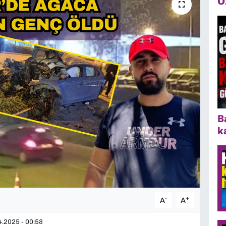
Ö
B
k
-
+
A
A
.2025 - 00:58