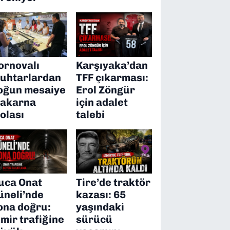
ornovalı
Karşıyaka’dan
uhtarlardan
TFF çıkarması:
oğun mesaiye
Erol Zöngür
akarna
için adalet
olası
talebi
uca Onat
Tire’de traktör
üneli’nde
kazası: 65
ona doğru:
yaşındaki
zmir trafiğine
sürücü