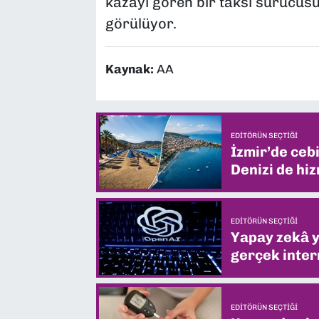
kazayı gören bir taksi sürücüs
görülüyor.
Kaynak:
AA
EDITÖRÜN SEÇTIĞI
İzmir’de ceb
Denizi de hiz
EDITÖRÜN SEÇTIĞI
Yapay zekâ yi
gerçek intern
EDITÖRÜN SEÇTIĞI