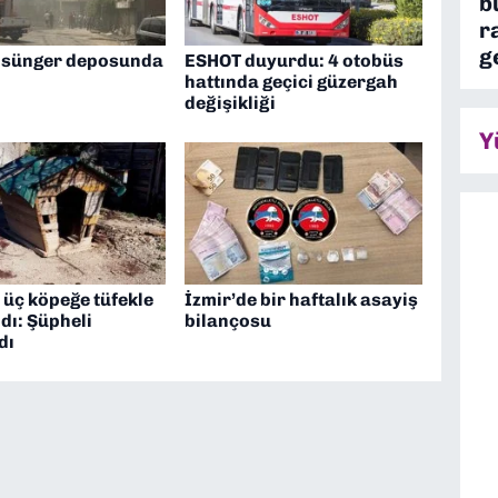
b
r
g
 sünger deposunda
ESHOT duyurdu: 4 otobüs
hattında geçici güzergah
değişikliği
Y
 üç köpeğe tüfekle
İzmir’de bir haftalık asayiş
ldı: Şüpheli
bilançosu
dı