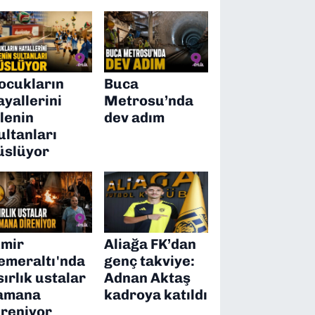
ocukların
Buca
ayallerini
Metrosu’nda
ilenin
dev adım
ultanları
üslüyor
zmir
Aliağa FK’dan
emeraltı'nda
genç takviye:
sırlık ustalar
Adnan Aktaş
amana
kadroya katıldı
ireniyor