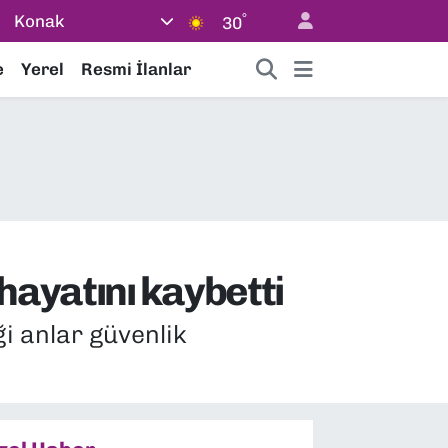
°
Konak
30
e
Yerel
Resmi İlanlar
ayatını kaybetti
i anlar güvenlik