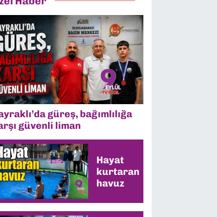
zel Haber
ayraklı’da güreş, bağımlılığa
arşı güvenli liman
Hayat
kurtaran
havuz