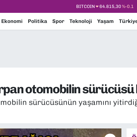
DOLAR
47,7436
%0.18
EURO
55,2510
%0.32
Ekonomi
Politika
Spor
Teknoloji
Yaşam
Türkiy
STERLİN
64,4811
%0.38
GRAM ALTIN
6660.55
%0
BİST100
13.779
%-14
BITCOIN
64.815,30
%-0.1
rpan otomobilin sürücüsü h
mobilin sürücüsünün yaşamını yitirdiğ