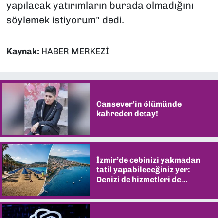
yapılacak yatırımların burada olmadığını
söylemek istiyorum" dedi.
Kaynak:
HABER MERKEZİ
Cansever'in ölümünde
kahreden detay!
İzmir’de cebinizi yakmadan
tatil yapabileceğiniz yer:
Denizi de hizmetleri de
şaşırtıyor