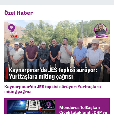
Özel Haber
Kaynarpınar’da JES tepkisi sürüyor: Yurttaşlara
miting çağrısı
Menderes’te Başkan
Çiçek tutuklandı: CHP ve