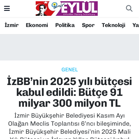
Resmi İlanlar
Konak Nöbetçi Eczaneler
İzmir
Ekonomi
Politika
Spor
Teknoloji
Y
BİLİM
Konak Hava Durumu
DÜNYA
Konak Trafik Yoğunluk Haritası
GENEL
EĞİTİM
Süper Lig Puan Durumu ve Fikstür
İzBB’nin 2025 yılı bütçesi
EKONOMİ
Tüm Manşetler
kabul edildi: Bütçe 91
milyar 300 milyon TL
KÜLTÜR SANAT
Son Dakika Haberleri
İzmir Büyükşehir Belediyesi Kasım Ayı
MAGAZİN
Haber Arşivi
Olağan Meclis Toplantısı 6’ncı bileşiminde,
İzmir Büyükşehir Belediyesi’nin 2025 Mali
POLİTİKA