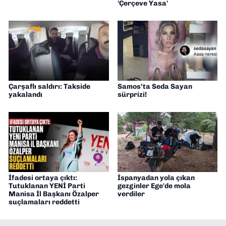
'Çerçeve Yasa'
Çarşaflı saldırı: Takside
Samos’ta Seda Sayan
yakalandı
sürprizi!
İfadesi ortaya çıktı:
İspanyadan yola çıkan
Tutuklanan YENİ Parti
gezginler Ege'de mola
Manisa İl Başkanı Özalper
verdiler
suçlamaları reddetti