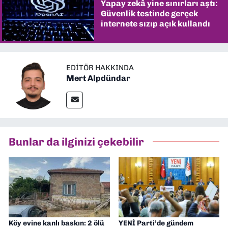
Yapay zekâ yine sınırları aştı:
Güvenlik testinde gerçek
internete sızıp açık kullandı
EDITÖR HAKKINDA
Mert Alpdündar
Bunlar da ilginizi çekebilir
Köy evine kanlı baskın: 2 ölü
YENİ Parti’de gündem