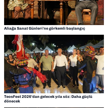
Aliağa Sanat Günleri’ne görkemli başlangıç
TeosFest 2026’dan gelecek yıla söz: Daha güçlü
dönecek