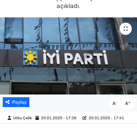
açıkladı.
SAĞLIK
SPOR
TEKNOLOJİ
YAŞAM
YEREL YÖNETİMLER
Paylaş
-
+
A
A
Utku Çelik
20.01.2025 - 17:36
20.01.2025 - 17:41