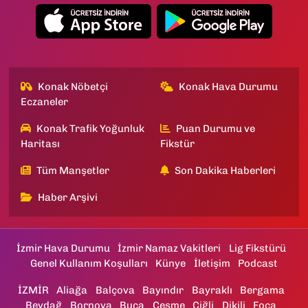
Konak Nöbetçi
Konak Hava Durumu
Eczaneler
Konak Trafik Yoğunluk
Puan Durumu ve
Haritası
Fikstür
Tüm Manşetler
Son Dakika Haberleri
Haber Arşivi
İzmir Hava Durumu
İzmir Namaz Vakitleri
Lig Fikstürü
Genel Kullanım Koşulları
Künye
İletişim
Podcast
İZMİR
Aliağa
Balçova
Bayındır
Bayraklı
Bergama
Beydağ
Bornova
Buca
Çeşme
Çiğli
Dikili
Foça