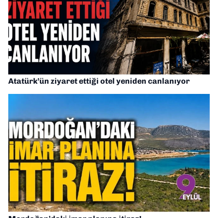
Atatürk’ün ziyaret ettiği otel yeniden canlanıyor