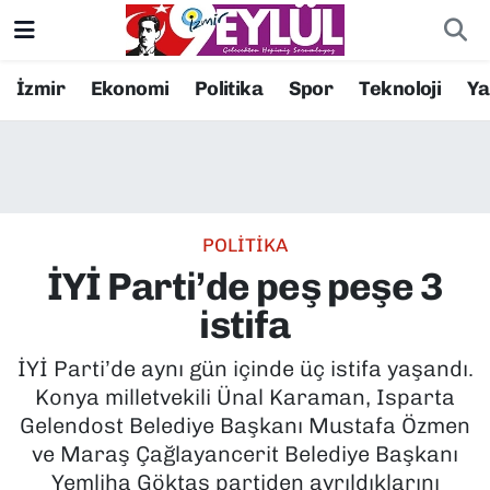
Resmi İlanlar
Konak Nöbetçi Eczaneler
İzmir
Ekonomi
Politika
Spor
Teknoloji
Y
BİLİM
Konak Hava Durumu
DÜNYA
Konak Trafik Yoğunluk Haritası
POLİTİKA
EĞİTİM
Süper Lig Puan Durumu ve Fikstür
İYİ Parti’de peş peşe 3
EKONOMİ
Tüm Manşetler
istifa
KÜLTÜR SANAT
Son Dakika Haberleri
İYİ Parti’de aynı gün içinde üç istifa yaşandı.
Konya milletvekili Ünal Karaman, Isparta
MAGAZİN
Haber Arşivi
Gelendost Belediye Başkanı Mustafa Özmen
ve Maraş Çağlayancerit Belediye Başkanı
POLİTİKA
Yemliha Göktaş partiden ayrıldıklarını