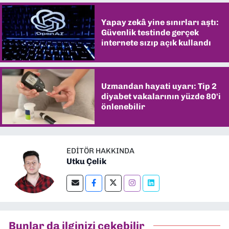
Yapay zekâ yine sınırları aştı:
Güvenlik testinde gerçek
internete sızıp açık kullandı
Uzmandan hayati uyarı: Tip 2
diyabet vakalarının yüzde 80'i
önlenebilir
EDITÖR HAKKINDA
Utku Çelik
Bunlar da ilginizi çekebilir