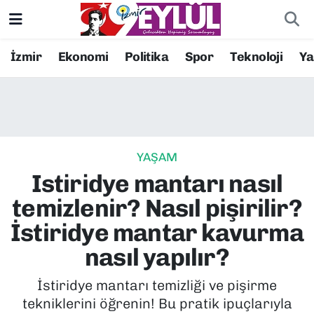
Resmi İlanlar
Konak Nöbetçi Eczaneler
İzmir
Ekonomi
Politika
Spor
Teknoloji
Y
BİLİM
Konak Hava Durumu
DÜNYA
Konak Trafik Yoğunluk Haritası
YAŞAM
EĞİTİM
Süper Lig Puan Durumu ve Fikstür
Istiridye mantarı nasıl
EKONOMİ
Tüm Manşetler
temizlenir? Nasıl pişirilir?
İstiridye mantar kavurma
KÜLTÜR SANAT
Son Dakika Haberleri
nasıl yapılır?
MAGAZİN
Haber Arşivi
İstiridye mantarı temizliği ve pişirme
tekniklerini öğrenin! Bu pratik ipuçlarıyla
POLİTİKA