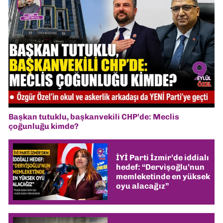
Başkan tutuklu, başkanvekili CHP’de: Meclis
çoğunluğu kimde?
İYİ Parti İzmir’de iddialı
hedef: “Dervişoğlu’nun
memleketinde en yüksek
oyu alacağız”