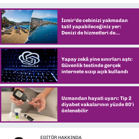
İzmir’de cebinizi yakmadan
tatil yapabileceğiniz yer:
Denizi de hizmetleri de
şaşırtıyor
Yapay zekâ yine sınırları aştı:
Güvenlik testinde gerçek
internete sızıp açık kullandı
Uzmandan hayati uyarı: Tip 2
diyabet vakalarının yüzde 80'i
önlenebilir
EDITÖR HAKKINDA