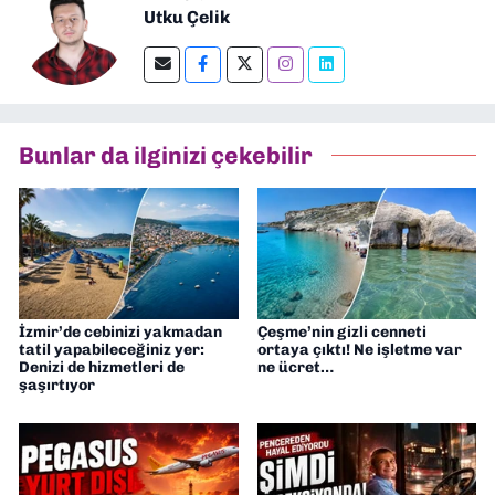
Utku Çelik
Bunlar da ilginizi çekebilir
İzmir’de cebinizi yakmadan
Çeşme’nin gizli cenneti
tatil yapabileceğiniz yer:
ortaya çıktı! Ne işletme var
Denizi de hizmetleri de
ne ücret…
şaşırtıyor