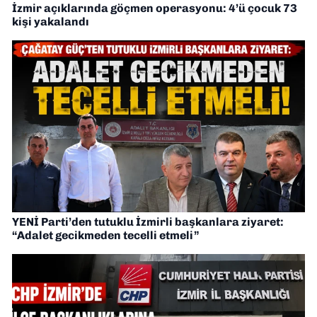
İzmir açıklarında göçmen operasyonu: 4’ü çocuk 73
kişi yakalandı
YENİ Parti’den tutuklu İzmirli başkanlara ziyaret:
“Adalet gecikmeden tecelli etmeli”