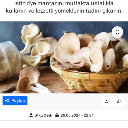
istiridye mantarını mutfakta ustalıkla
kullanın ve lezzetli yemeklerin tadını çıkarın.
SAĞLIK
SPOR
TEKNOLOJİ
YAŞAM
YEREL YÖNETİMLER
Paylaş
-
+
A
A
Utku Çelik
26.03.2024 - 22:34