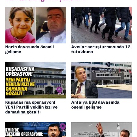
Narin davasında önemli
Avcılar soruşturmasında 12
gelişme
tutuklama
Kuşadası'na operasyon!
Antalya BŞB davasında
YENİ Partili vekilin kızı ve
önemli gelişme
damadına gözaltı