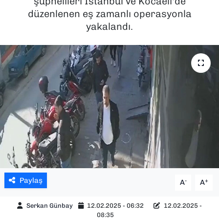
şüphelileri İstanbul ve Kocaeli'de
düzenlenen eş zamanlı operasyonla
SAĞLIK
yakalandı.
SPOR
TEKNOLOJİ
YAŞAM
YEREL YÖNETİMLER
Paylaş
-
+
A
A
Serkan Günbay
12.02.2025 - 06:32
12.02.2025 -
08:35