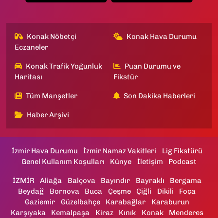
Konak Nöbetçi
Konak Hava Durumu
Eczaneler
Konak Trafik Yoğunluk
Puan Durumu ve
Haritası
Fikstür
Tüm Manşetler
Son Dakika Haberleri
Haber Arşivi
İzmir Hava Durumu
İzmir Namaz Vakitleri
Lig Fikstürü
Genel Kullanım Koşulları
Künye
İletişim
Podcast
İZMİR
Aliağa
Balçova
Bayındır
Bayraklı
Bergama
Beydağ
Bornova
Buca
Çeşme
Çiğli
Dikili
Foça
Gaziemir
Güzelbahçe
Karabağlar
Karaburun
Karşıyaka
Kemalpaşa
Kiraz
Kınık
Konak
Menderes