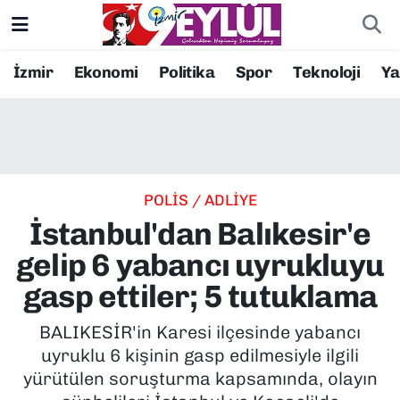
Resmi İlanlar
Konak Nöbetçi Eczaneler
İzmir
Ekonomi
Politika
Spor
Teknoloji
Y
BİLİM
Konak Hava Durumu
DÜNYA
Konak Trafik Yoğunluk Haritası
POLİS / ADLİYE
EĞİTİM
Süper Lig Puan Durumu ve Fikstür
İstanbul'dan Balıkesir'e
EKONOMİ
Tüm Manşetler
gelip 6 yabancı uyrukluyu
gasp ettiler; 5 tutuklama
KÜLTÜR SANAT
Son Dakika Haberleri
BALIKESİR'in Karesi ilçesinde yabancı
MAGAZİN
Haber Arşivi
uyruklu 6 kişinin gasp edilmesiyle ilgili
yürütülen soruşturma kapsamında, olayın
POLİTİKA