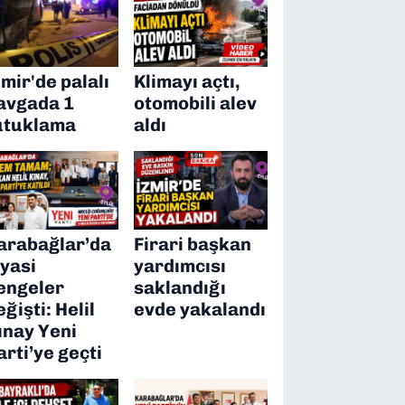
zmir'de palalı
Klimayı açtı,
avgada 1
otomobili alev
utuklama
aldı
arabağlar’da
Firari başkan
iyasi
yardımcısı
engeler
saklandığı
eğişti: Helil
evde yakalandı
ınay Yeni
arti’ye geçti