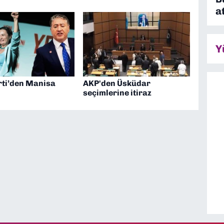
a
Y
rti’den Manisa
AKP'den Üsküdar
seçimlerine itiraz