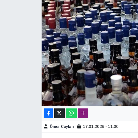
SAĞLIK
SPOR
TEKNOLOJİ
YAŞAM
YEREL YÖNETİMLER
Ömer Ceylan
17.01.2025 - 11:00