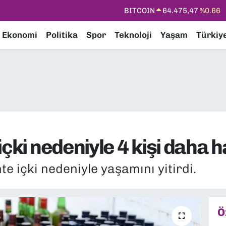
DOLAR
47,5971
%0.05
EURO
55,1336
%0.18
Ekonomi
Politika
Spor
Teknoloji
Yaşam
Türkiy
STERLİN
64,2534
%0.22
GRAM ALTIN
6527.85
%0.54
BİST100
13.703
%0
çki nedeniyle 4 kişi daha h
te içki nedeniyle yaşamını yitirdi.
Ö