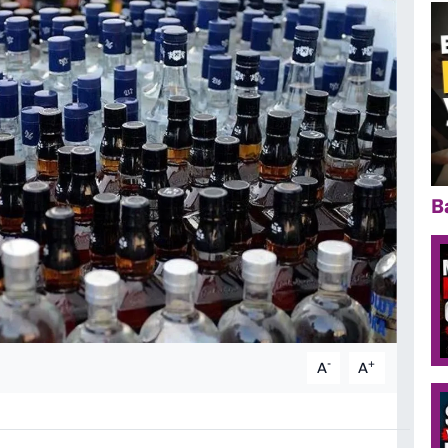
B
-
+
A
A