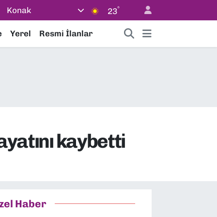
°
Konak
23
e
Yerel
Resmi İlanlar
ayatını kaybetti
zel Haber