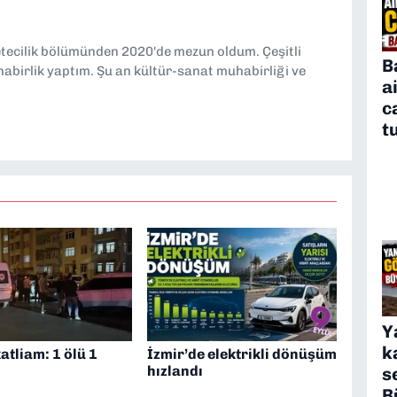
etecilik bölümünden 2020'de mezun oldum. Çeşitli
B
abirlik yaptım. Şu an kültür-sanat muhabirliği ve
a
c
t
Y
k
atliam: 1 ölü 1
İzmir’de elektrikli dönüşüm
hızlandı
s
B