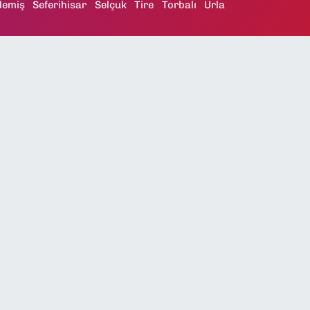
demiş
Seferihisar
Selçuk
Tire
Torbalı
Urla