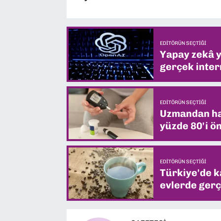
EDITÖRÜN SEÇTIĞI
Yapay zekâ yi
gerçek intern
EDITÖRÜN SEÇTIĞI
Uzmandan hay
yüzde 80'i ön
EDITÖRÜN SEÇTIĞI
Türkiye'de k
evlerde gerç