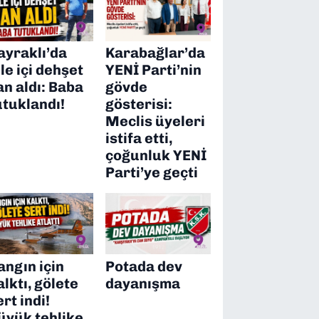
ayraklı’da
Karabağlar’da
ile içi dehşet
YENİ Parti’nin
an aldı: Baba
gövde
utuklandı!
gösterisi:
Meclis üyeleri
istifa etti,
çoğunluk YENİ
Parti’ye geçti
angın için
Potada dev
alktı, gölete
dayanışma
ert indi!
üyük tehlike