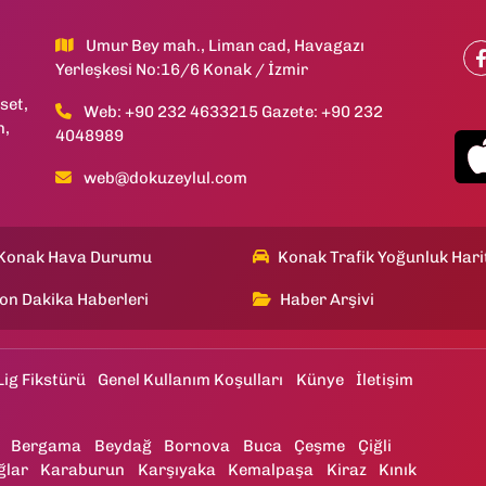
Umur Bey mah., Liman cad, Havagazı
Yerleşkesi No:16/6 Konak / İzmir
set,
Web: +90 232 4633215 Gazete: +90 232
h,
4048989
web@dokuzeylul.com
Konak Hava Durumu
Konak Trafik Yoğunluk Hari
on Dakika Haberleri
Haber Arşivi
Lig Fikstürü
Genel Kullanım Koşulları
Künye
İletişim
Bergama
Beydağ
Bornova
Buca
Çeşme
Çiğli
ğlar
Karaburun
Karşıyaka
Kemalpaşa
Kiraz
Kınık