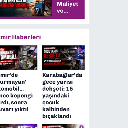
Maliyet
ve
Müşteri
Kaybı
Turizmi
zmir Haberleri
Vurdu
zmir'de
Karabağlar’da
durmayan'
gece yarısı
tomobil...
dehşeti: 15
nce kepengi
yaşındaki
ırdı, sonra
çocuk
uvarı yıktı!
kalbinden
bıçaklandı