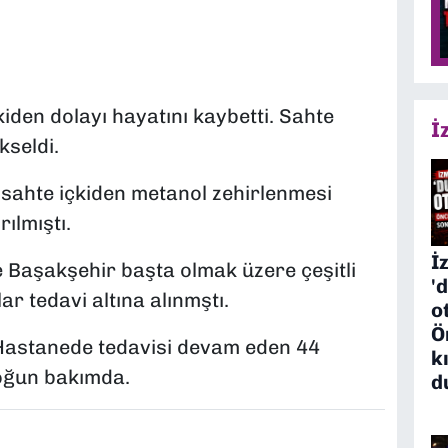
kiden dolayı hayatını kaybetti. Sahte
İ
kseldi.
 sahte içkiden metanol zehirlenmesi
ılmıştı.
İ
 Başakşehir başta olmak üzere çeşitli
'
r tedavi altına alınmştı.
o
Ö
 Hastanede tedavisi devam eden 44
k
yoğun bakımda.
d