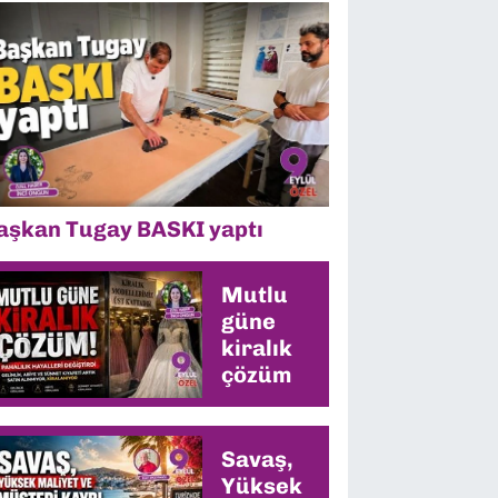
aşkan Tugay BASKI yaptı
Mutlu
güne
kiralık
çözüm
Savaş,
Yüksek