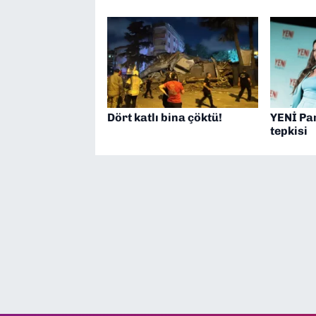
Dört katlı bina çöktü!
YENİ Pa
tepkisi