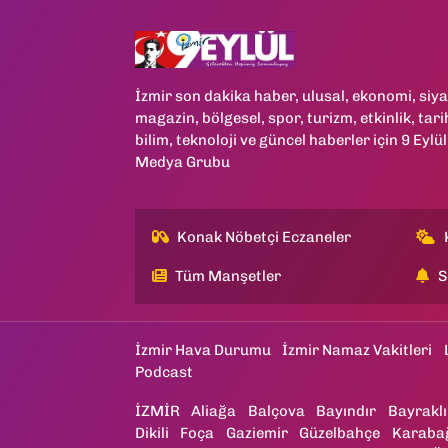
İzmir son dakika haber, ulusal, ekonomi, siya
magazin, bölgesel, spor, turizm, etkinlik, tari
bilim, teknoloji ve güncel haberler için 9 Eylül
Medya Grubu
Konak Nöbetçi Eczaneler
Tüm Manşetler
S
İzmir Hava Durumu
İzmir Namaz Vakitleri
Podcast
İZMİR
Aliağa
Balçova
Bayındır
Bayraklı
Dikili
Foça
Gaziemir
Güzelbahçe
Karaba