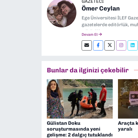
GAZETECİ
Ömer Ceylan
Ege Üniversitesi İLEF Gaz
gazetelerde editörlük, muh
editörlük yapıyorum.
Devam Et
Bunlar da ilginizi çekebilir
Gülistan Doku
Araçta k
soruşturmasında yeni
yaralı
gelişme: 2 dalgıç tutuklandı