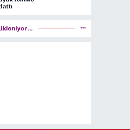
tlattı
ükleniyor...