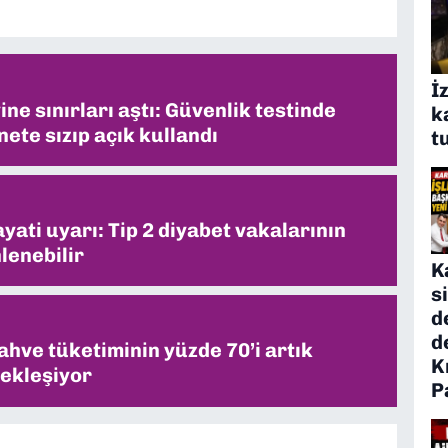
İ
ne sınırları aştı: Güvenlik testinde
k
ete sızıp açık kullandı
t
ati uyarı: Tip 2 diyabet vakalarının
lenebilir
K
s
d
d
ahve tüketiminin yüzde 70’i artık
K
ekleşiyor
P