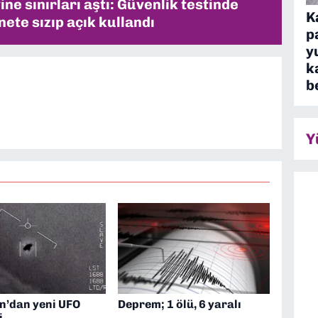
ne sınırları aştı: Güvenlik testinde
K
ete sızıp açık kullandı
p
y
k
b
Y
n’dan yeni UFO
Deprem; 1 ölü, 6 yaralı
i