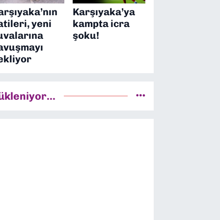
arşıyaka’nın
Karşıyaka’ya
atileri, yeni
kampta icra
uvalarına
şoku!
avuşmayı
ekliyor
ükleniyor...