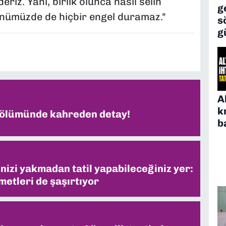
eriz. Yani, birlik olunca nasıl selin
g
önümüzde de hiçbir engel duramaz."
s
g
A
k
 ölümünde kahreden detay!
b
inizi yakmadan tatil yapabileceğiniz yer:
metleri de şaşırtıyor