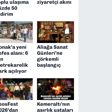
oplu ulaşıma
ziyaretçi akını
üzde 50
ndirim
onak’a yeni
Aliağa Sanat
efes alanı: 6
Günleri’ne
in
görkemli
etrekarelik
başlangıç
ark açılıyor
eosFest
Kemeraltı’nın
026’dan
asırlık ustaları