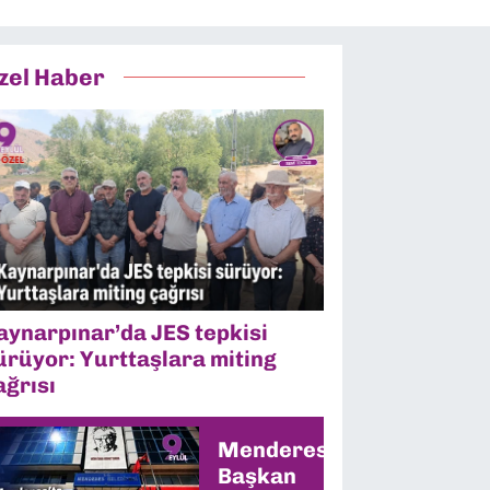
zel Haber
aynarpınar’da JES tepkisi
ürüyor: Yurttaşlara miting
ağrısı
Menderes’te
Başkan