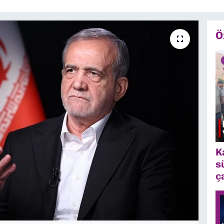
Ö
K
s
ç