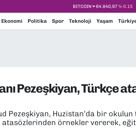
DOLAR
47,7436
%0.18
EURO
55,2510
%0.32
Ekonomi
Politika
Spor
Teknoloji
Yaşam
Türkiy
STERLİN
64,4811
%0.38
GRAM ALTIN
6660.55
%0
BİST100
13.779
%-14
ı Pezeşkiyan, Türkçe ata
 Pezeşkiyan, Huzistan’da bir okulun 
tasözlerinden örnekler vererek, eğiti