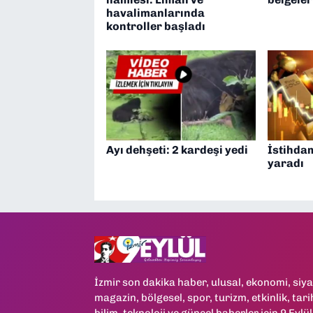
havalimanlarında
kontroller başladı
Ayı dehşeti: 2 kardeşi yedi
İstihdam
yaradı
İzmir son dakika haber, ulusal, ekonomi, siya
magazin, bölgesel, spor, turizm, etkinlik, tari
bilim, teknoloji ve güncel haberler için 9 Eylül