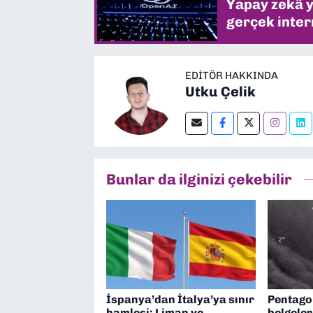
Yapay zekâ yi
gerçek intern
EDITÖR HAKKINDA
Utku Çelik
Bunlar da ilginizi çekebilir
İspanya’dan İtalya’ya sınır
Pentago
hamlesi: Liman ve
belgeler