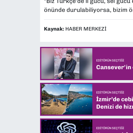
"Biz Türkçe'de il gücü, sel gücü d
önünde durulabiliyorsa, bizim 
Kaynak:
HABER MERKEZİ
EDITÖRÜN SEÇTIĞI
Cansever'in
EDITÖRÜN SEÇTIĞI
İzmir’de ceb
Denizi de hiz
EDITÖRÜN SEÇTIĞI