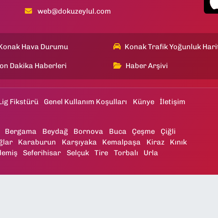
web@dokuzeylul.com
Konak Hava Durumu
Konak Trafik Yoğunluk Hari
on Dakika Haberleri
Haber Arşivi
Lig Fikstürü
Genel Kullanım Koşulları
Künye
İletişim
Bergama
Beydağ
Bornova
Buca
Çeşme
Çiğli
ğlar
Karaburun
Karşıyaka
Kemalpaşa
Kiraz
Kınık
demiş
Seferihisar
Selçuk
Tire
Torbalı
Urla