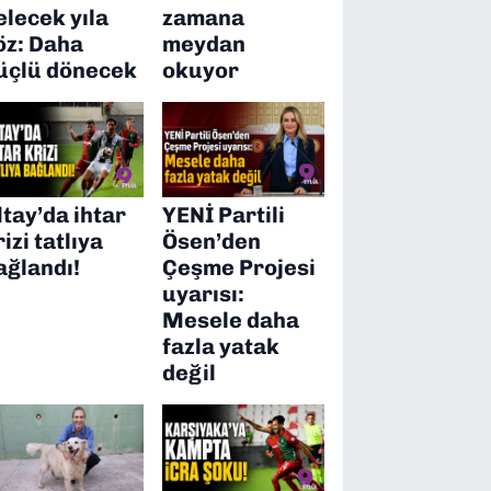
elecek yıla
zamana
öz: Daha
meydan
üçlü dönecek
okuyor
ltay’da ihtar
YENİ Partili
rizi tatlıya
Ösen’den
ağlandı!
Çeşme Projesi
uyarısı:
Mesele daha
fazla yatak
değil