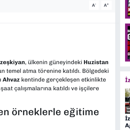
-
+
A
A
zeşkiyan
, ülkenin güneyindeki
Huzistan
n temel atma törenine katıldı. Bölgedeki
ı
Ahvaz
kentinde gerçekleşen etkinlikte
İ
şaat çalışmalarına katıldı ve işçilere
n örneklerle eğitime
İ
A