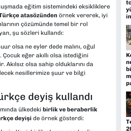
t
uşmada eğitim sistemindeki eksikliklere
y
Türkçe atasözünden
örnek vererek, iyi
i
nlarının çözümünde temel bir rol
an, şu sözleri kullandı:
uur olsa ne eyler dede malını, oğul
K
 Çocuk eğer akıllı olsa istediğini
n
ir. Akılsız olsa sahip olduklarını da
b
ecek nesillerimize şuur ve bilgi
m
p
Türkçe deyiş kullandı
amında ülkedeki
birlik ve beraberlik
rkçe deyişi
de örnek gösterdi:
T
2