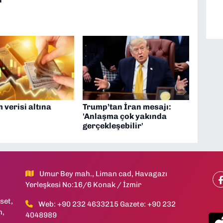
 verisi altına
Trump’tan İran mesajı:
'Anlaşma çok yakında
gerçekleşebilir'
Umur Bey mah., Liman cad, Havagazı
Yerleşkesi No:16/6 Konak / İzmir
set,
Web: +90 232 4633215 Gazete: +90 232
h,
4048989