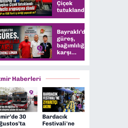
Çiçek
tutuklandı:
CHP ve YENİ
Parti iş
birliği
Bayraklı’da
yapacak mı?
güreş,
bağımlılığa
karşı
güvenli
liman
zmir Haberleri
zmir’de 30
Bardacık
ğustos’ta
Festivali'ne