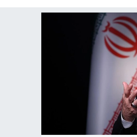
SAĞLIK
SPOR
TEKNOLOJİ
YAŞAM
YEREL YÖNETİMLER