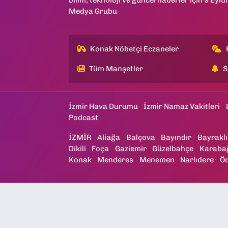
Medya Grubu
Konak Nöbetçi Eczaneler
Tüm Manşetler
S
İzmir Hava Durumu
İzmir Namaz Vakitleri
Podcast
İZMİR
Aliağa
Balçova
Bayındır
Bayraklı
Dikili
Foça
Gaziemir
Güzelbahçe
Karaba
Konak
Menderes
Menemen
Narlıdere
Ö