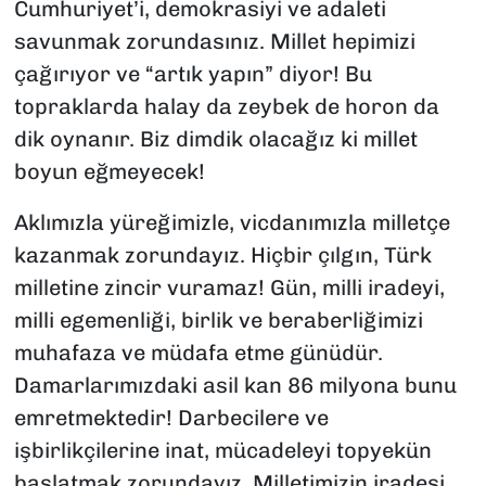
Cumhuriyet’i, demokrasiyi ve adaleti
savunmak zorundasınız. Millet hepimizi
çağırıyor ve “artık yapın” diyor! Bu
topraklarda halay da zeybek de horon da
dik oynanır. Biz dimdik olacağız ki millet
boyun eğmeyecek!
Aklımızla yüreğimizle, vicdanımızla milletçe
kazanmak zorundayız. Hiçbir çılgın, Türk
milletine zincir vuramaz! Gün, milli iradeyi,
milli egemenliği, birlik ve beraberliğimizi
muhafaza ve müdafa etme günüdür.
Damarlarımızdaki asil kan 86 milyona bunu
emretmektedir! Darbecilere ve
işbirlikçilerine inat, mücadeleyi topyekün
başlatmak zorundayız. Milletimizin iradesi,