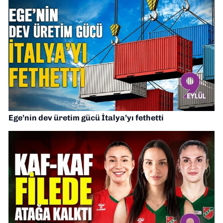
Ege’nin dev üretim gücü İtalya’yı fethetti