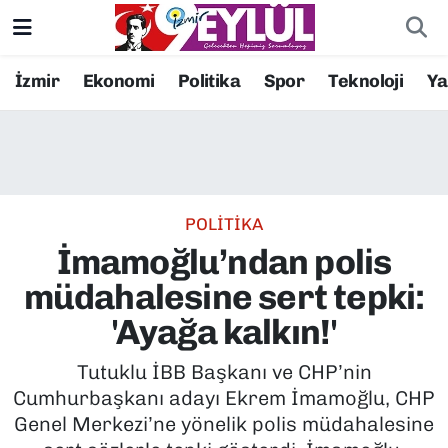
Resmi İlanlar
Konak Nöbetçi Eczaneler
İzmir
Ekonomi
Politika
Spor
Teknoloji
Y
BİLİM
Konak Hava Durumu
DÜNYA
Konak Trafik Yoğunluk Haritası
POLİTİKA
EĞİTİM
Süper Lig Puan Durumu ve Fikstür
İmamoğlu’ndan polis
EKONOMİ
Tüm Manşetler
müdahalesine sert tepki:
'Ayağa kalkın!'
KÜLTÜR SANAT
Son Dakika Haberleri
Tutuklu İBB Başkanı ve CHP’nin
MAGAZİN
Haber Arşivi
Cumhurbaşkanı adayı Ekrem İmamoğlu, CHP
Genel Merkezi’ne yönelik polis müdahalesine
POLİTİKA