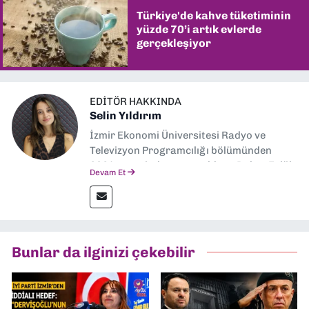
Türkiye'de kahve tüketiminin
yüzde 70’i artık evlerde
gerçekleşiyor
EDITÖR HAKKINDA
Selin Yıldırım
İzmir Ekonomi Üniversitesi Radyo ve
Televizyon Programcılığı bölümünden
2024 senesinde mezun oldum. Dokuz Eylül
Devam Et
Gazetesi'nde spor yazarlığı yaparken,
editörlük görevini de üstleniyorum.
Bunlar da ilginizi çekebilir