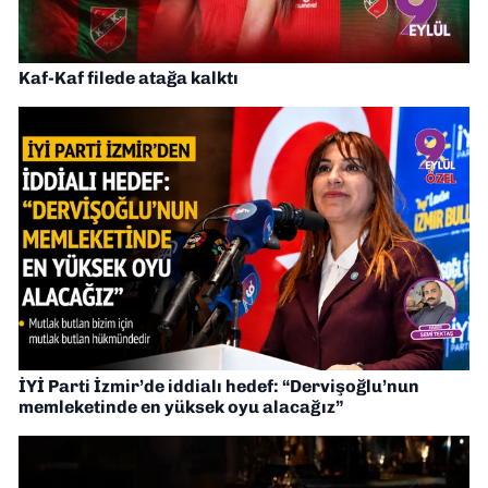
Kaf-Kaf filede atağa kalktı
İYİ Parti İzmir’de iddialı hedef: “Dervişoğlu’nun
memleketinde en yüksek oyu alacağız”