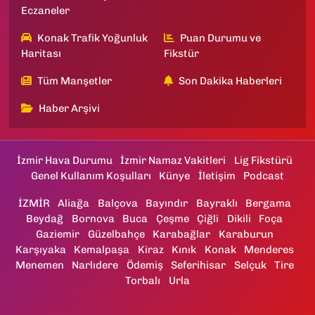
Eczaneler
Konak Trafik Yoğunluk
Puan Durumu ve
Haritası
Fikstür
Tüm Manşetler
Son Dakika Haberleri
Haber Arşivi
İzmir Hava Durumu
İzmir Namaz Vakitleri
Lig Fikstürü
Genel Kullanım Koşulları
Künye
İletişim
Podcast
İZMİR
Aliağa
Balçova
Bayındır
Bayraklı
Bergama
Beydağ
Bornova
Buca
Çeşme
Çiğli
Dikili
Foça
Gaziemir
Güzelbahçe
Karabağlar
Karaburun
Karşıyaka
Kemalpaşa
Kiraz
Kınık
Konak
Menderes
Menemen
Narlıdere
Ödemiş
Seferihisar
Selçuk
Tire
Torbalı
Urla