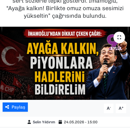
sert sözlerle tepki gösterdi. İmamoğlu,
“Ayağa kalkın! Birlikte omuz omuza sesimizi
SAĞLIK
yükseltin” çağrısında bulundu.
SPOR
TEKNOLOJİ
YAŞAM
YEREL YÖNETİMLER
Paylaş
-
+
A
A
Selin Yıldırım
24.05.2026 - 15:00