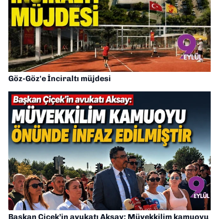
Göz-Göz'e İnciraltı müjdesi
Başkan Çiçek’in avukatı Aksay: Müvekkilim kamuoyu