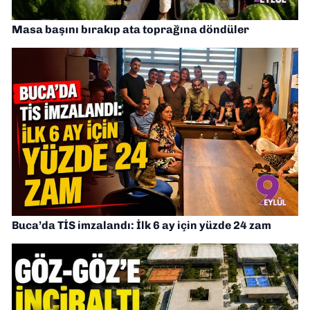
Masa başını bırakıp ata toprağına döndüler
Buca’da TİS imzalandı: İlk 6 ay için yüzde 24 zam