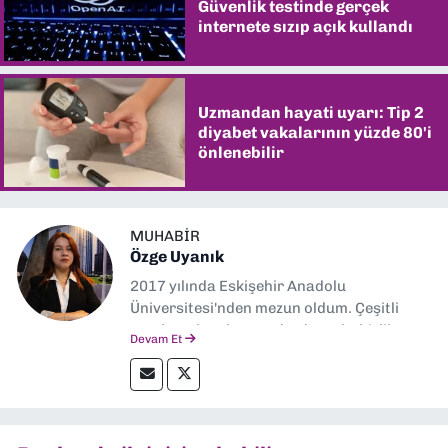
Güvenlik testinde gerçek
internete sızıp açık kullandı
Uzmandan hayati uyarı: Tip 2
diyabet vakalarının yüzde 80'i
önlenebilir
MUHABIR
Özge Uyanık
2017 yılında Eskişehir Anadolu
Üniversitesi'nden mezun oldum. Çeşitli
yerel ve ulusal gazetelerde muhabirlik
Devam Et
yaptım. Özellikle emek, çevre, kent ve insan
hakları alanlarında haberler üretmeye
odaklanıyorum.