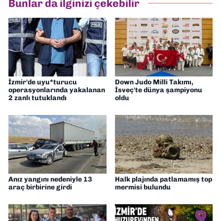
Bunlar da ilginizi çekebilir
İzmir'de uyu*turucu
Down Judo Milli Takımı,
operasyonlarında yakalanan
İsveç'te dünya şampiyonu
2 zanlı tutuklandı
oldu
Anız yangını nedeniyle 13
Halk plajında patlamamış top
araç birbirine girdi
mermisi bulundu