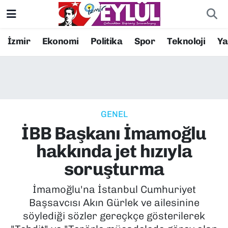
Resmi İlanlar
Konak Nöbetçi Eczaneler
İzmir
Ekonomi
Politika
Spor
Teknoloji
Y
BİLİM
Konak Hava Durumu
DÜNYA
Konak Trafik Yoğunluk Haritası
GENEL
EĞİTİM
Süper Lig Puan Durumu ve Fikstür
İBB Başkanı İmamoğlu
EKONOMİ
Tüm Manşetler
hakkında jet hızıyla
soruşturma
KÜLTÜR SANAT
Son Dakika Haberleri
İmamoğlu'na İstanbul Cumhuriyet
MAGAZİN
Haber Arşivi
Başsavcısı Akın Gürlek ve ailesinine
söylediği sözler gereçkçe gösterilerek
POLİTİKA