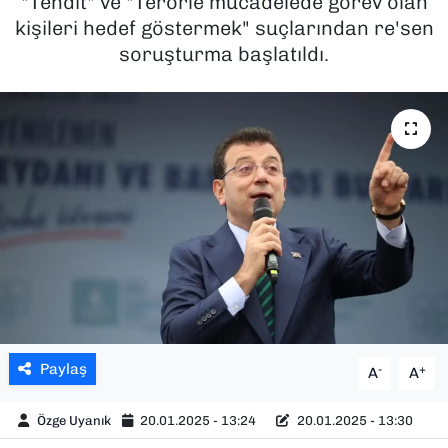
"Tehdit" ve "Terörle mücadelede görev olan
kişileri hedef göstermek" suçlarından re'sen
SAĞLIK
soruşturma başlatıldı.
SPOR
TEKNOLOJİ
YAŞAM
YEREL YÖNETİMLER
Paylaş
-
+
A
A
Özge Uyanık
20.01.2025 - 13:24
20.01.2025 - 13:30