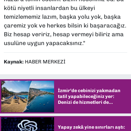
kötü niyetli insanlardan bu ülkeyi
temizlememiz lazım, başka yolu yok, başka
çaremiz yok ve herkes bilsin ki başaracağız.
Biz hesap veririz, hesap vermeyi biliriz ama
usulüne uygun yapacaksınız."
Kaynak:
HABER MERKEZİ
İzmir’de cebinizi yakmadan
tatil yapabileceğiniz yer:
Denizi de hizmetleri de
şaşırtıyor
Yapay zekâ yine sınırları aştı: