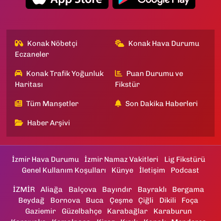
Konak Nöbetçi
Konak Hava Durumu
Eczaneler
Konak Trafik Yoğunluk
Puan Durumu ve
Haritası
Fikstür
Tüm Manşetler
Son Dakika Haberleri
Haber Arşivi
İzmir Hava Durumu
İzmir Namaz Vakitleri
Lig Fikstürü
Genel Kullanım Koşulları
Künye
İletişim
Podcast
İZMİR
Aliağa
Balçova
Bayındır
Bayraklı
Bergama
Beydağ
Bornova
Buca
Çeşme
Çiğli
Dikili
Foça
Gaziemir
Güzelbahçe
Karabağlar
Karaburun