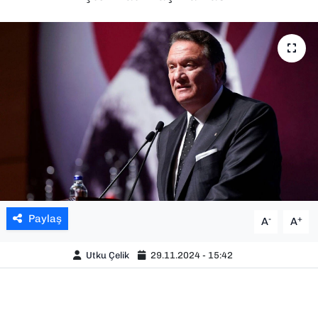
SAĞLIK
SPOR
TEKNOLOJİ
YAŞAM
YEREL YÖNETİMLER
Paylaş
-
+
A
A
Utku Çelik
29.11.2024 - 15:42