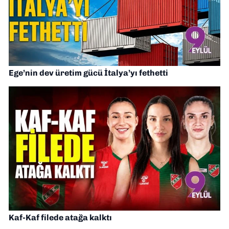
Ege’nin dev üretim gücü İtalya’yı fethetti
Kaf-Kaf filede atağa kalktı