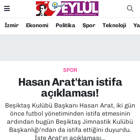
Resmi İlanlar
Konak Nöbetçi Eczaneler
İzmir
Ekonomi
Politika
Spor
Teknoloji
Y
BİLİM
Konak Hava Durumu
DÜNYA
Konak Trafik Yoğunluk Haritası
SPOR
EĞİTİM
Süper Lig Puan Durumu ve Fikstür
Hasan Arat'tan istifa
EKONOMİ
Tüm Manşetler
açıklaması!
KÜLTÜR SANAT
Son Dakika Haberleri
Beşiktaş Kulübü Başkanı Hasan Arat, iki gün
önce futbol yönetiminden istifa etmesinin
MAGAZİN
Haber Arşivi
ardından bugün Beşiktaş Jimnastik Kulübü
Başkanlığı'ndan da istifa ettiğini duyurdu.
POLİTİKA
İşte Arat'ın açıklaması...