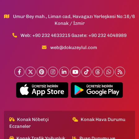
Umur Bey mah., Liman cad, Havagazı Yerleşkesi No:16/6
Konak / İzmir
Web: +90 232 4633215 Gazete: +90 232 4048989
web@dokuzeylul.com
Konak Nöbetçi
Konak Hava Durumu
Eczaneler
Konak Trafik Yoğunluk
Puan Durumu ve