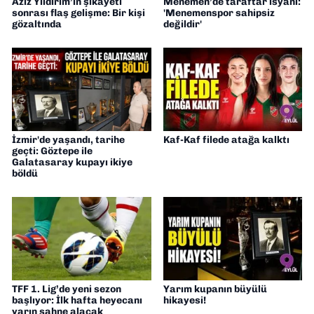
Aziz Yıldırım’ın şikâyeti
Menemen’de taraftar isyanı:
sonrası flaş gelişme: Bir kişi
'Menemenspor sahipsiz
gözaltında
değildir'
İzmir'de yaşandı, tarihe
Kaf-Kaf filede atağa kalktı
geçti: Göztepe ile
Galatasaray kupayı ikiye
böldü
TFF 1. Lig’de yeni sezon
Yarım kupanın büyülü
başlıyor: İlk hafta heyecanı
hikayesi!
yarın sahne alacak