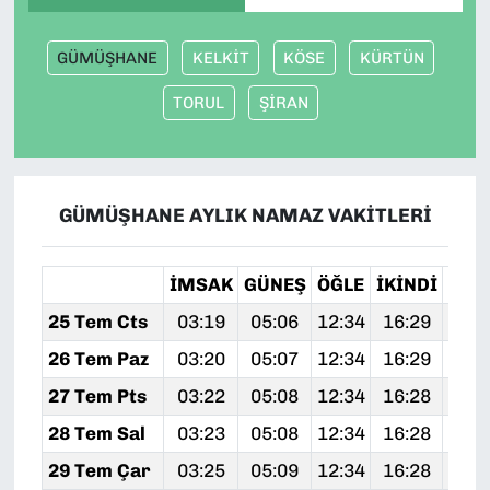
GÜMÜŞHANE
KELKİT
KÖSE
KÜRTÜN
TORUL
ŞİRAN
GÜMÜŞHANE AYLIK NAMAZ VAKITLERI
İMSAK
GÜNEŞ
ÖĞLE
İKINDI
AKŞ
25 Tem Cts
03:19
05:06
12:34
16:29
19:
26 Tem Paz
03:20
05:07
12:34
16:29
19:
27 Tem Pts
03:22
05:08
12:34
16:28
19:
28 Tem Sal
03:23
05:08
12:34
16:28
19:
29 Tem Çar
03:25
05:09
12:34
16:28
19: