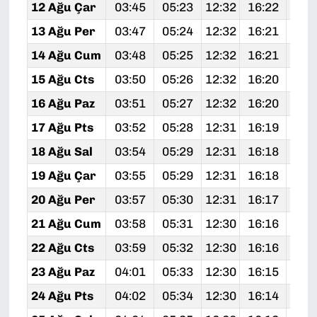
12 Ağu Çar
03:45
05:23
12:32
16:22
19:
13 Ağu Per
03:47
05:24
12:32
16:21
19:
14 Ağu Cum
03:48
05:25
12:32
16:21
19:
15 Ağu Cts
03:50
05:26
12:32
16:20
19:
16 Ağu Paz
03:51
05:27
12:32
16:20
19:
17 Ağu Pts
03:52
05:28
12:31
16:19
19:
18 Ağu Sal
03:54
05:29
12:31
16:18
19:
19 Ağu Çar
03:55
05:29
12:31
16:18
19:
20 Ağu Per
03:57
05:30
12:31
16:17
19:
21 Ağu Cum
03:58
05:31
12:30
16:16
19:
22 Ağu Cts
03:59
05:32
12:30
16:16
19:
23 Ağu Paz
04:01
05:33
12:30
16:15
19:
24 Ağu Pts
04:02
05:34
12:30
16:14
19: