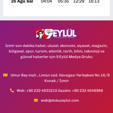
25 Ağu Sal
04:04
05:35
12:29
16:13
19:
İzmir son dakika haber, ulusal, ekonomi, siyaset, magazin,
bölgesel, spor, turizm, etkinlik, tarih, bilim, teknoloji ve
güncel haberler için 9 Eylül Medya Grubu
Umur Bey mah., Liman cad, Havagazı Yerleşkesi No:16/6
Konak / İzmir
Web: +90 232 4633215 Gazete: +90 232 4048989
web@dokuzeylul.com