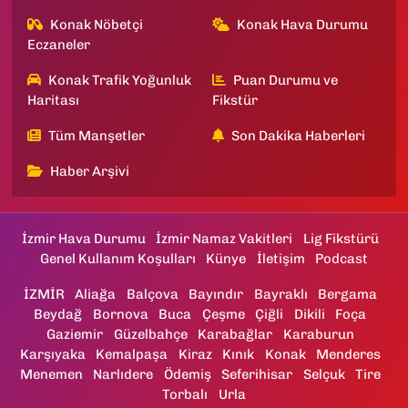
Konak Nöbetçi
Konak Hava Durumu
Eczaneler
Konak Trafik Yoğunluk
Puan Durumu ve
Haritası
Fikstür
Tüm Manşetler
Son Dakika Haberleri
Haber Arşivi
İzmir Hava Durumu
İzmir Namaz Vakitleri
Lig Fikstürü
Genel Kullanım Koşulları
Künye
İletişim
Podcast
İZMİR
Aliağa
Balçova
Bayındır
Bayraklı
Bergama
Beydağ
Bornova
Buca
Çeşme
Çiğli
Dikili
Foça
Gaziemir
Güzelbahçe
Karabağlar
Karaburun
Karşıyaka
Kemalpaşa
Kiraz
Kınık
Konak
Menderes
Menemen
Narlıdere
Ödemiş
Seferihisar
Selçuk
Tire
Torbalı
Urla