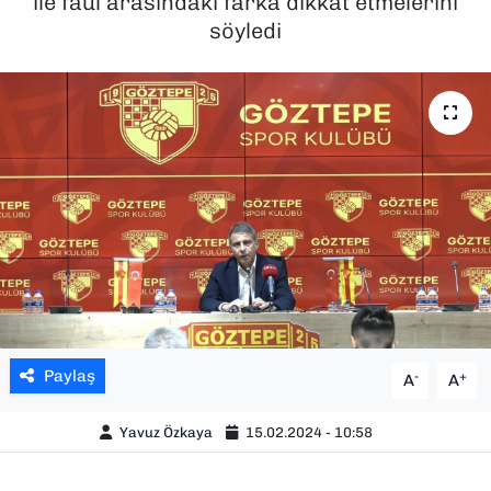
ile faul arasındaki farka dikkat etmelerini
söyledi
SAĞLIK
SPOR
TEKNOLOJİ
YAŞAM
YEREL YÖNETİMLER
Paylaş
-
+
A
A
Yavuz Özkaya
15.02.2024 - 10:58