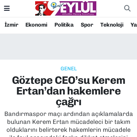
Resmi İlanlar
Konak Nöbetçi Eczaneler
İzmir
Ekonomi
Politika
Spor
Teknoloji
Y
BİLİM
Konak Hava Durumu
DÜNYA
Konak Trafik Yoğunluk Haritası
GENEL
EĞİTİM
Süper Lig Puan Durumu ve Fikstür
Göztepe CEO’su Kerem
EKONOMİ
Tüm Manşetler
Ertan’dan hakemlere
çağrı
KÜLTÜR SANAT
Son Dakika Haberleri
Bandırmaspor maçı ardından açıklamalarda
MAGAZİN
Haber Arşivi
bulunan Kerem Ertan mücadeleci bir takım
olduklarını belirterek hakemlerin mücadele
POLİTİKA