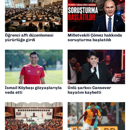
Öğrenci affı düzenlemesi
Milletvekili Çömez hakkında
yürürlüğe girdi
soruşturma başlatıldı
İsmail Köybaşı gözyaşlarıyla
Ünlü şarkıcı Cansever
veda etti
hayatını kaybetti