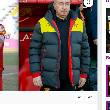
Ö
B
-
+
A
A