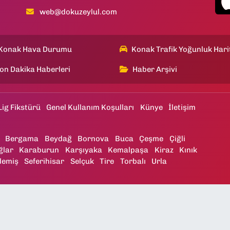
web@dokuzeylul.com
Konak Hava Durumu
Konak Trafik Yoğunluk Hari
on Dakika Haberleri
Haber Arşivi
Lig Fikstürü
Genel Kullanım Koşulları
Künye
İletişim
Bergama
Beydağ
Bornova
Buca
Çeşme
Çiğli
ğlar
Karaburun
Karşıyaka
Kemalpaşa
Kiraz
Kınık
demiş
Seferihisar
Selçuk
Tire
Torbalı
Urla