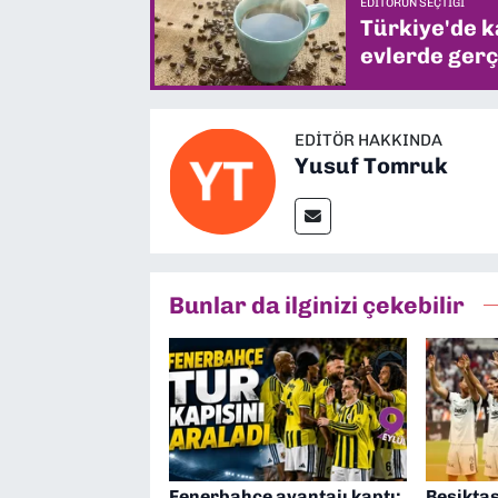
EDITÖRÜN SEÇTIĞI
Türkiye'de k
evlerde gerç
EDITÖR HAKKINDA
Yusuf Tomruk
Bunlar da ilginizi çekebilir
Fenerbahçe avantajı kaptı:
Beşiktaş