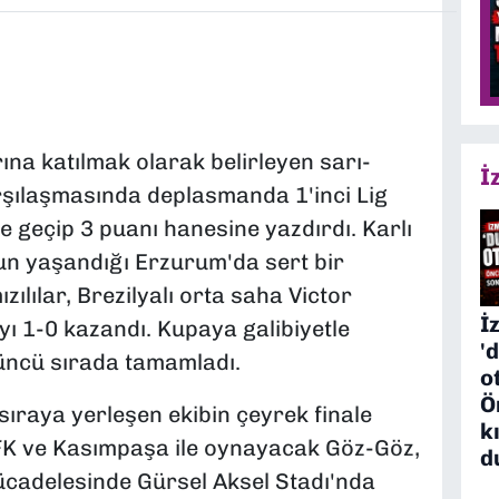
na katılmak olarak belirleyen sarı-
İ
karşılaşmasında deplasmanda 1'inci Lig
e geçip 3 puanı hanesine yazdırdı. Karlı
un yaşandığı Erzurum'da sert bir
ılılar, Brezilyalı orta saha Victor
İ
ı 1-0 kazandı. Kupaya galibiyetle
'
'üncü sırada tamamladı.
o
Ö
 sıraya yerleşen ekibin çeyrek finale
k
FK ve Kasımpaşa ile oynayacak Göz-Göz,
d
ücadelesinde Gürsel Aksel Stadı'nda