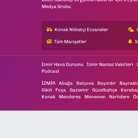
Medya Grubu
Konak Nöbetçi Eczaneler
Tüm Manşetler
S
İzmir Hava Durumu
İzmir Namaz Vakitleri
Podcast
İZMİR
Aliağa
Balçova
Bayındır
Bayraklı
Dikili
Foça
Gaziemir
Güzelbahçe
Karaba
Konak
Menderes
Menemen
Narlıdere
Ö