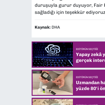
duruşuyla gurur duyuyor, Fair 
sağladığı için teşekkür ediyoruz"
Kaynak:
DHA
EDITÖRÜN SEÇTIĞI
Yapay zekâ yi
gerçek intern
EDITÖRÜN SEÇTIĞI
Uzmandan hay
yüzde 80'i ön