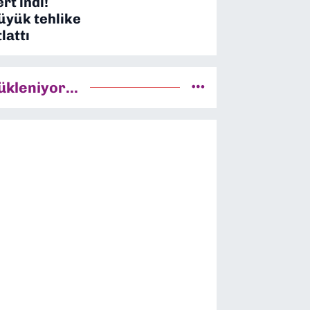
ert indi!
üyük tehlike
tlattı
ükleniyor...