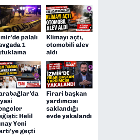
zmir'de palalı
Klimayı açtı,
avgada 1
otomobili alev
utuklama
aldı
arabağlar’da
Firari başkan
iyasi
yardımcısı
engeler
saklandığı
eğişti: Helil
evde yakalandı
ınay Yeni
arti’ye geçti