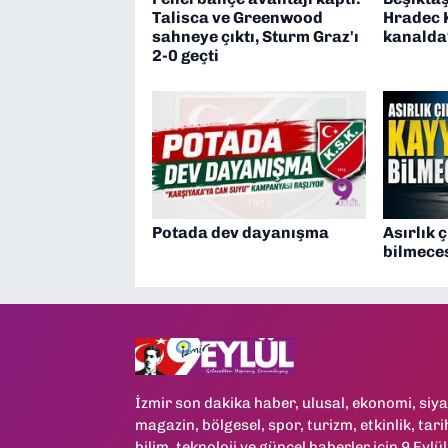
Talisca ve Greenwood
Hradec 
sahneye çıktı, Sturm Graz'ı
kanalda
2-0 geçti
Potada dev dayanışma
Asırlık 
bilmeces
İzmir son dakika haber, ulusal, ekonomi, siya
magazin, bölgesel, spor, turizm, etkinlik, tari
bilim, teknoloji ve güncel haberler için 9 Eylül