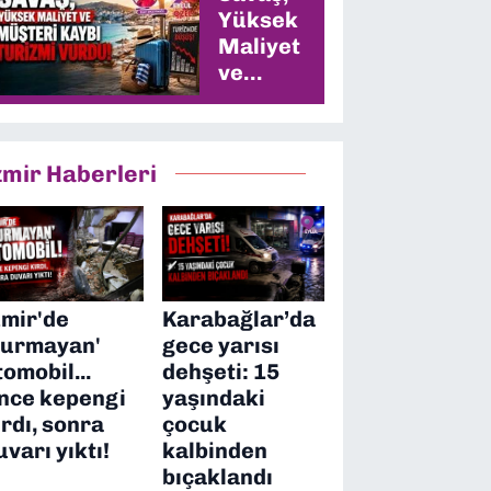
Yüksek
Maliyet
ve
Müşteri
Kaybı
Turizmi
zmir Haberleri
Vurdu
zmir'de
Karabağlar’da
durmayan'
gece yarısı
tomobil...
dehşeti: 15
nce kepengi
yaşındaki
ırdı, sonra
çocuk
uvarı yıktı!
kalbinden
bıçaklandı