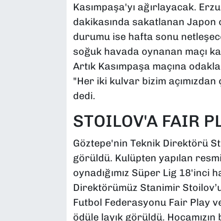
Kasımpaşa'yı ağırlayacak. Erz
dakikasında sakatlanan Japon 
durumu ise hafta sonu netleşece
soğuk havada oynanan maçı ka
Artık Kasımpaşa maçına odaklana
"Her iki kulvar bizim açımızdan 
dedi.
STOILOV'A FAIR P
Göztepe'nin Teknik Direktörü Sta
görüldü. Kulüpten yapılan resmi
oynadığımız Süper Lig 18'inci h
Direktörümüz Stanimir Stoilov’u
Futbol Federasyonu Fair Play v
ödüle layık görüldü. Hocamızın 