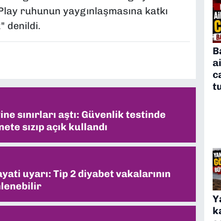
Play ruhunun yaygınlaşmasına katkı
 denildi.
B
a
c
t
ne sınırları aştı: Güvenlik testinde
ete sızıp açık kullandı
ati uyarı: Tip 2 diyabet vakalarının
lenebilir
Y
k