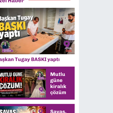
zel Haber
aşkan Tugay BASKI yaptı
Mutlu
güne
kiralık
çözüm
Savaş,