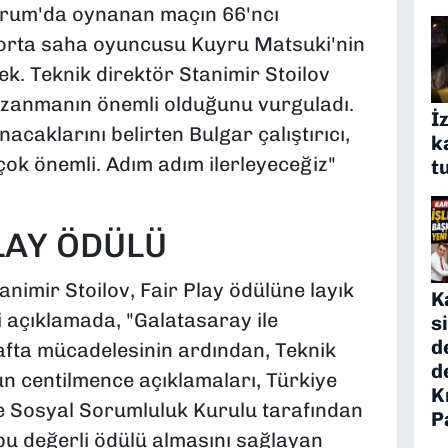
urum'da oynanan maçın 66'ncı
orta saha oyuncusu Kuyru Matsuki'nin
k. Teknik direktör Stanimir Stoilov
zanmanın önemli olduğunu vurguladı.
İ
caklarını belirten Bulgar çalıştırıcı,
k
çok önemli. Adım adım ilerleyeceğiz"
t
LAY ÖDÜLÜ
nimir Stoilov, Fair Play ödülüne layık
K
 açıklamada, "Galatasaray ile
s
d
afta mücadelesinin ardından, Teknik
d
n centilmence açıklamaları, Türkiye
K
e Sosyal Sorumluluk Kurulu tarafından
P
bu değerli ödülü almasını sağlayan