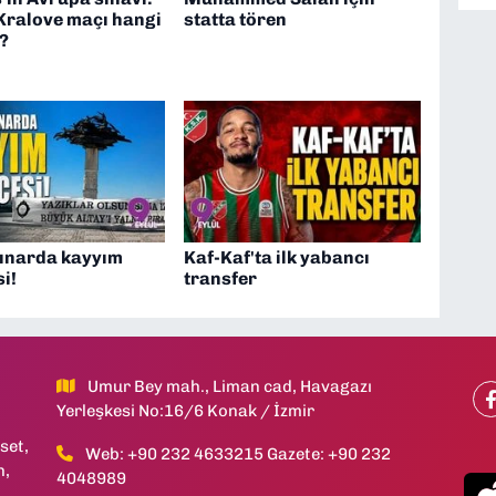
Kralove maçı hangi
statta tören
?
çınarda kayyım
Kaf-Kaf'ta ilk yabancı
i!
transfer
Umur Bey mah., Liman cad, Havagazı
Yerleşkesi No:16/6 Konak / İzmir
set,
Web: +90 232 4633215 Gazete: +90 232
h,
4048989