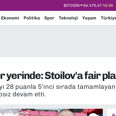
DOLAR
47,5971
%0.05
EURO
55,1336
%0.18
Ekonomi
Politika
Spor
Teknoloji
Yaşam
Türkiy
STERLİN
64,2534
%0.22
GRAM ALTIN
6518.23
%0.39
BİST100
13.703
%0
BITCOIN
64.475,47
%0.66
 yerinde: Stoilov'a fair pl
yı 28 puanla 5'inci sırada tamamlayan
sız devam etti.