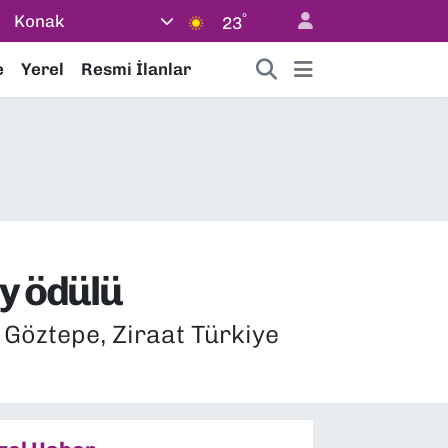
°
Konak
23
e
Yerel
Resmi İlanlar
ay ödülü
 Göztepe, Ziraat Türkiye