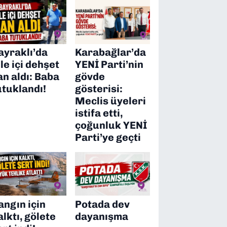
ayraklı’da
Karabağlar’da
ile içi dehşet
YENİ Parti’nin
an aldı: Baba
gövde
utuklandı!
gösterisi:
Meclis üyeleri
istifa etti,
çoğunluk YENİ
Parti’ye geçti
angın için
Potada dev
alktı, gölete
dayanışma