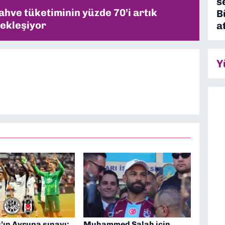
s
ahve tüketiminin yüzde 70’i artık
B
ekleşiyor
a
Y
’ın Avrupa sınavı:
Muhammed Salah için