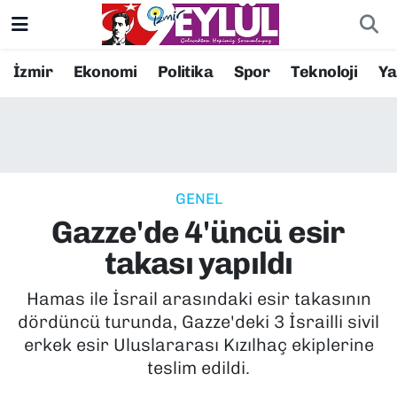
Resmi İlanlar
Konak Nöbetçi Eczaneler
İzmir
Ekonomi
Politika
Spor
Teknoloji
Y
BİLİM
Konak Hava Durumu
DÜNYA
Konak Trafik Yoğunluk Haritası
GENEL
EĞİTİM
Süper Lig Puan Durumu ve Fikstür
Gazze'de 4'üncü esir
EKONOMİ
Tüm Manşetler
takası yapıldı
KÜLTÜR SANAT
Son Dakika Haberleri
Hamas ile İsrail arasındaki esir takasının
dördüncü turunda, Gazze'deki 3 İsrailli sivil
MAGAZİN
Haber Arşivi
erkek esir Uluslararası Kızılhaç ekiplerine
teslim edildi.
POLİTİKA