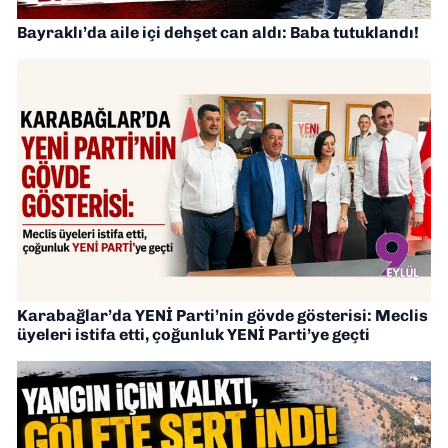
Bayraklı’da aile içi dehşet can aldı: Baba tutuklandı!
Karabağlar’da YENİ Parti’nin gövde gösterisi: Meclis
üyeleri istifa etti, çoğunluk YENİ Parti’ye geçti