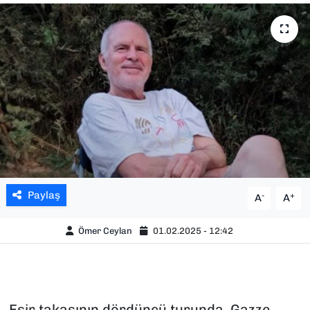
SAĞLIK
SPOR
TEKNOLOJİ
YAŞAM
YEREL YÖNETİMLER
Paylaş
-
+
A
A
Ömer Ceylan
01.02.2025 - 12:42
Esir takasının dördüncü turunda, Gazze