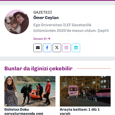
GAZETECİ
Ömer Ceylan
Ege Üniversitesi İLEF Gazetecilik
bölümünden 2020'de mezun oldum. Çeşitli
gazetelerde editörlük, muhabirlik yaptım.
Devam Et
Şu an kültür-sanat muhabirliği ve
editörlük yapıyorum.
Bunlar da ilginizi çekebilir
Gülistan Doku
Araçta katliam: 1 ölü 1
soruşturmasında yeni
yaralı