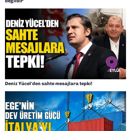
değildir'
Deniz Yücel'den sahte mesajlara tepki!