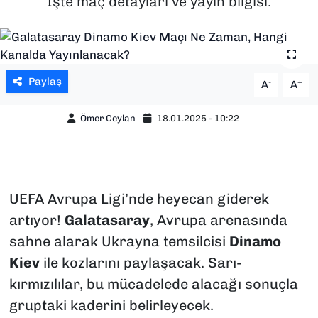
İşte maç detayları ve yayın bilgisi.
SAĞLIK
SPOR
Paylaş
-
+
A
A
TEKNOLOJİ
Ömer Ceylan
18.01.2025 - 10:22
YAŞAM
YEREL YÖNETİMLER
UEFA Avrupa Ligi’nde heyecan giderek
artıyor!
Galatasaray
, Avrupa arenasında
sahne alarak Ukrayna temsilcisi
Dinamo
Kiev
ile kozlarını paylaşacak. Sarı-
kırmızılılar, bu mücadelede alacağı sonuçla
gruptaki kaderini belirleyecek.