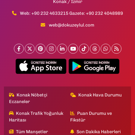
Konak / İzmir
Web: +90 232 4633215 Gazete: +90 232 4048989
web@dokuzeylul.com
Konak Nöbetçi
Konak Hava Durumu
Eczaneler
Konak Trafik Yoğunluk
Puan Durumu ve
Haritası
Fikstür
Tüm Manşetler
Son Dakika Haberleri