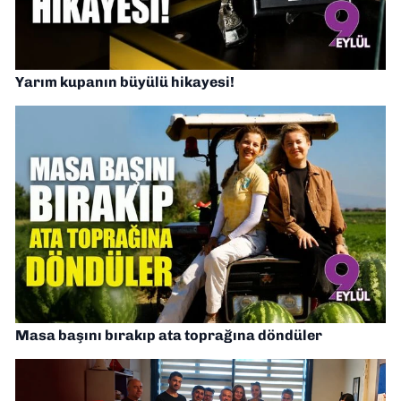
Yarım kupanın büyülü hikayesi!
Masa başını bırakıp ata toprağına döndüler