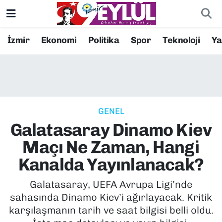
Resmi İlanlar
Konak Nöbetçi Eczaneler
İzmir
Ekonomi
Politika
Spor
Teknoloji
Y
BİLİM
Konak Hava Durumu
DÜNYA
Konak Trafik Yoğunluk Haritası
GENEL
EĞİTİM
Süper Lig Puan Durumu ve Fikstür
Galatasaray Dinamo Kiev
EKONOMİ
Tüm Manşetler
Maçı Ne Zaman, Hangi
Kanalda Yayınlanacak?
KÜLTÜR SANAT
Son Dakika Haberleri
Galatasaray, UEFA Avrupa Ligi’nde
MAGAZİN
Haber Arşivi
sahasında Dinamo Kiev’i ağırlayacak. Kritik
karşılaşmanın tarih ve saat bilgisi belli oldu.
POLİTİKA