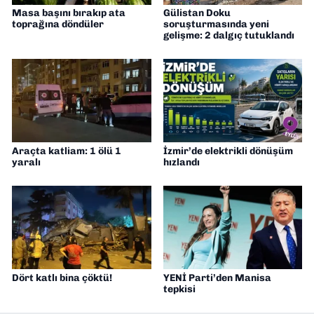
Masa başını bırakıp ata
Gülistan Doku
toprağına döndüler
soruşturmasında yeni
gelişme: 2 dalgıç tutuklandı
Araçta katliam: 1 ölü 1
İzmir’de elektrikli dönüşüm
yaralı
hızlandı
Dört katlı bina çöktü!
YENİ Parti’den Manisa
tepkisi