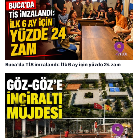
Buca’da TİS imzalandı: İlk 6 ay için yüzde 24 zam