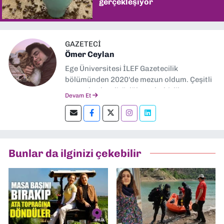
gerçekleşiyor
GAZETECİ
Ömer Ceylan
Ege Üniversitesi İLEF Gazetecilik
bölümünden 2020'de mezun oldum. Çeşitli
gazetelerde editörlük, muhabirlik yaptım.
Devam Et
Şu an kültür-sanat muhabirliği ve
editörlük yapıyorum.
Bunlar da ilginizi çekebilir