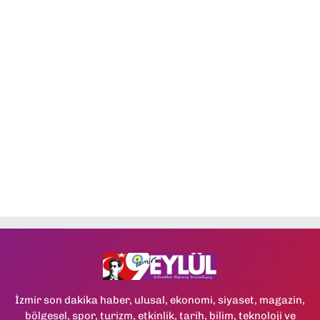
İzmir son dakika haber, ulusal, ekonomi, siyaset, magazin,
bölgesel, spor, turizm, etkinlik, tarih, bilim, teknoloji ve