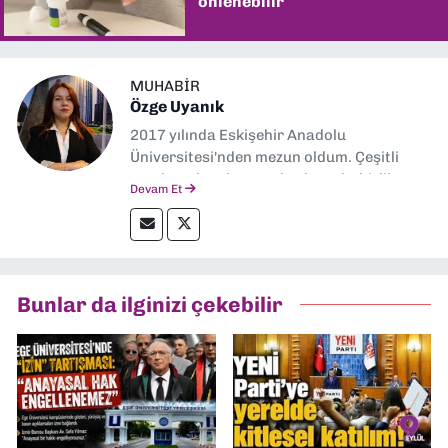
önlenebilir
MUHABIR
Özge Uyanık
2017 yılında Eskişehir Anadolu
Üniversitesi'nden mezun oldum. Çeşitli
yerel ve ulusal gazetelerde muhabirlik
Devam Et
yaptım. Özellikle emek, çevre, kent ve insan
hakları alanlarında haberler üretmeye
odaklanıyorum.
Bunlar da ilginizi çekebilir