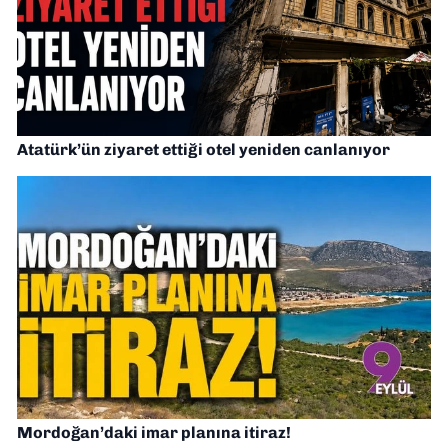
Atatürk’ün ziyaret ettiği otel yeniden canlanıyor
Mordoğan’daki imar planına itiraz!