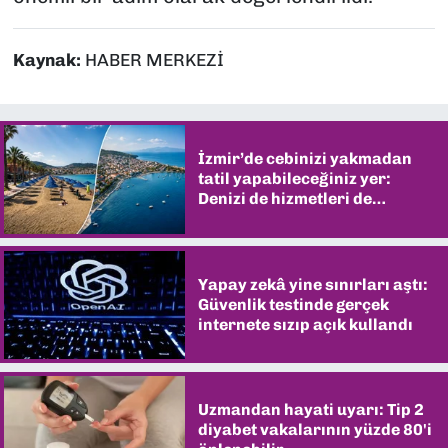
Kaynak:
HABER MERKEZİ
İzmir’de cebinizi yakmadan
tatil yapabileceğiniz yer:
Denizi de hizmetleri de
şaşırtıyor
Yapay zekâ yine sınırları aştı:
Güvenlik testinde gerçek
internete sızıp açık kullandı
Uzmandan hayati uyarı: Tip 2
diyabet vakalarının yüzde 80'i