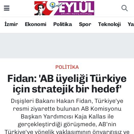
Resmi İlanlar
Konak Nöbetçi Eczaneler
İzmir
Ekonomi
Politika
Spor
Teknoloji
Y
BİLİM
Konak Hava Durumu
DÜNYA
Konak Trafik Yoğunluk Haritası
POLİTİKA
EĞİTİM
Süper Lig Puan Durumu ve Fikstür
Fidan: 'AB üyeliği Türkiye
EKONOMİ
Tüm Manşetler
için stratejik bir hedef'
KÜLTÜR SANAT
Son Dakika Haberleri
Dışişleri Bakanı Hakan Fidan, Türkiye'ye
resmi ziyarette bulunan AB Komisyonu
MAGAZİN
Haber Arşivi
Başkan Yardımcısı Kaja Kallas ile
gerçekleştirdiği görüşmede, AB’nin
POLİTİKA
Türkiye'ye yönelik yaklaşımının önyargısız ve