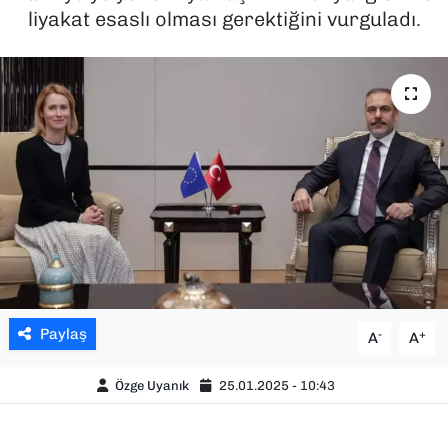
liyakat esaslı olması gerektiğini vurguladı.
SAĞLIK
SPOR
TEKNOLOJİ
YAŞAM
YEREL YÖNETİMLER
Paylaş
-
+
A
A
Özge Uyanık
25.01.2025 - 10:43