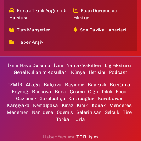
Konak Trafik Yoğunluk
Puan Durumu ve
Haritası
Fikstür
Tüm Manşetler
Son Dakika Haberleri
Haber Arşivi
İzmir Hava Durumu
İzmir Namaz Vakitleri
Lig Fikstürü
Genel Kullanım Koşulları
Künye
İletişim
Podcast
İZMİR
Aliağa
Balçova
Bayındır
Bayraklı
Bergama
Beydağ
Bornova
Buca
Çeşme
Çiğli
Dikili
Foça
Gaziemir
Güzelbahçe
Karabağlar
Karaburun
Karşıyaka
Kemalpaşa
Kiraz
Kınık
Konak
Menderes
Menemen
Narlıdere
Ödemiş
Seferihisar
Selçuk
Tire
Torbalı
Urla
Haber Yazılımı:
TE Bilişim