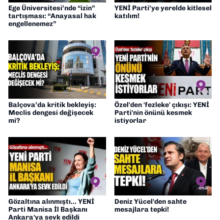
Ege Üniversitesi’nde “izin”
YENİ Parti’ye yerelde kitlesel
tartışması: “Anayasal hak
katılım!
engellenemez”
Balçova’da kritik bekleyiş:
Özel'den 'fezleke' çıkışı: YENİ
Meclis dengesi değişecek
Parti'nin önünü kesmek
mi?
istiyorlar
Gözaltına alınmıştı... YENİ
Deniz Yücel'den sahte
Parti Manisa İl Başkanı
mesajlara tepki!
Ankara'ya sevk edildi