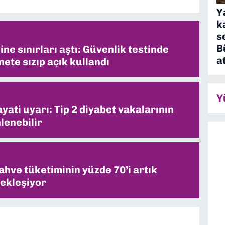
Y
k
s
B
ne sınırları aştı: Güvenlik testinde
a
ete sızıp açık kullandı
Y
ati uyarı: Tip 2 diyabet vakalarının
lenebilir
ahve tüketiminin yüzde 70’i artık
ekleşiyor