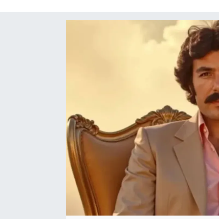
SAĞLIK
SPOR
TEKNOLOJİ
YAŞAM
YEREL YÖNETİMLER