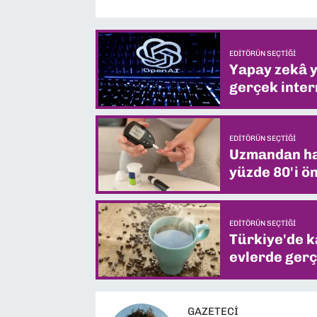
EDITÖRÜN SEÇTIĞI
Yapay zekâ yi
gerçek intern
EDITÖRÜN SEÇTIĞI
Uzmandan hay
yüzde 80'i ön
EDITÖRÜN SEÇTIĞI
Türkiye'de k
evlerde gerç
GAZETECI