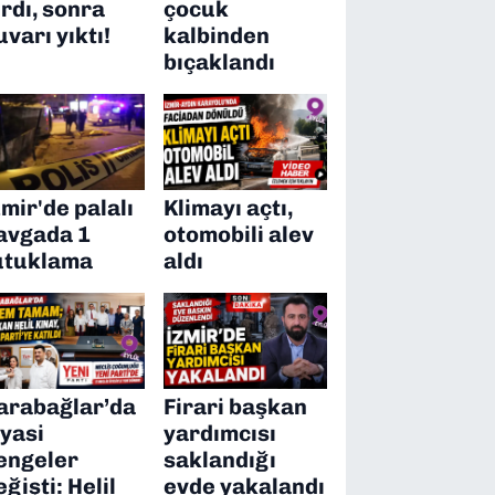
ırdı, sonra
çocuk
uvarı yıktı!
kalbinden
bıçaklandı
zmir'de palalı
Klimayı açtı,
avgada 1
otomobili alev
utuklama
aldı
arabağlar’da
Firari başkan
iyasi
yardımcısı
engeler
saklandığı
eğişti: Helil
evde yakalandı