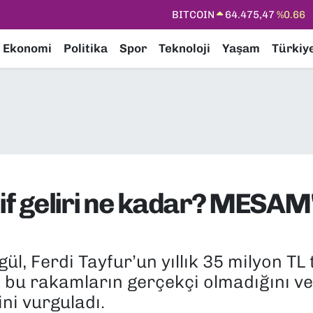
DOLAR
47,5971
%0.05
EURO
55,1336
%0.18
Ekonomi
Politika
Spor
Teknoloji
Yaşam
Türkiy
STERLİN
64,2534
%0.22
GRAM ALTIN
6527.85
%0.54
BİST100
13.703
%0
BITCOIN
64.475,47
%0.66
elif geliri ne kadar? MESA
Ferdi Tayfur’un yıllık 35 milyon TL tel
l, bu rakamların gerçekçi olmadığını ve
ni vurguladı.