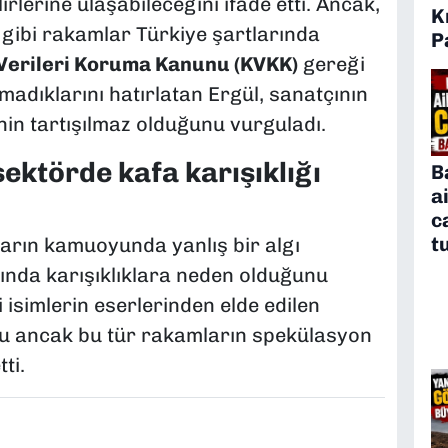
irlerine ulaşabileceğini ifade etti. Ancak,
K
gibi rakamlar Türkiye şartlarında
P
 Verileri Koruma Kanunu (KVKK)
gereği
amadıklarını hatırlatan Ergül, sanatçının
in tartışılmaz olduğunu vurguladı.
ektörde kafa karışıklığı
B
a
c
t
arın kamuoyunda yanlış bir algı
nda karışıklıklara neden olduğunu
li isimlerin eserlerinden elde edilen
unu ancak bu tür rakamların spekülasyon
ti.