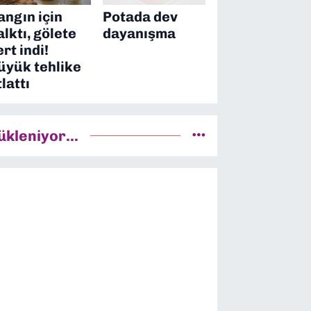
angın için
Potada dev
alktı, gölete
dayanışma
ert indi!
üyük tehlike
tlattı
ükleniyor...