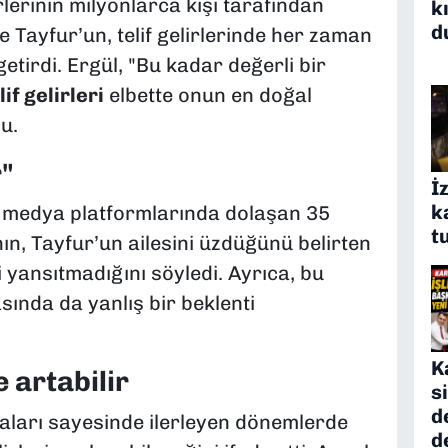
erinin milyonlarca kişi tarafından
k
d
le Tayfur’un, telif gelirlerinde her zaman
getirdi. Ergül, "Bu kadar değerli bir
lif gelirleri
elbette onun en doğal
u.
r"
İ
k
 medya platformlarında dolaşan 35
t
rının, Tayfur’un ailesini üzdüğünü belirten
 yansıtmadığını söyledi. Ayrıca, bu
sında da yanlış bir beklenti
K
e artabilir
s
d
aları sayesinde ilerleyen dönemlerde
d