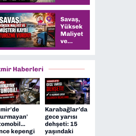
Savaş,
Yüksek
Maliyet
ve
Müşteri
Kaybı
Turizmi
zmir Haberleri
Vurdu
zmir'de
Karabağlar’da
durmayan'
gece yarısı
tomobil...
dehşeti: 15
nce kepengi
yaşındaki