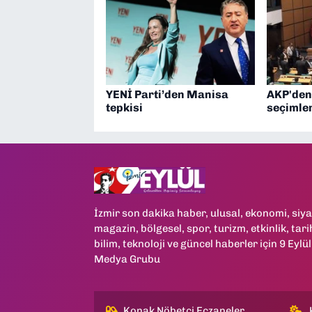
YENİ Parti’den Manisa
AKP'den
tepkisi
seçimler
İzmir son dakika haber, ulusal, ekonomi, siya
magazin, bölgesel, spor, turizm, etkinlik, tari
bilim, teknoloji ve güncel haberler için 9 Eylül
Medya Grubu
Konak Nöbetçi Eczaneler