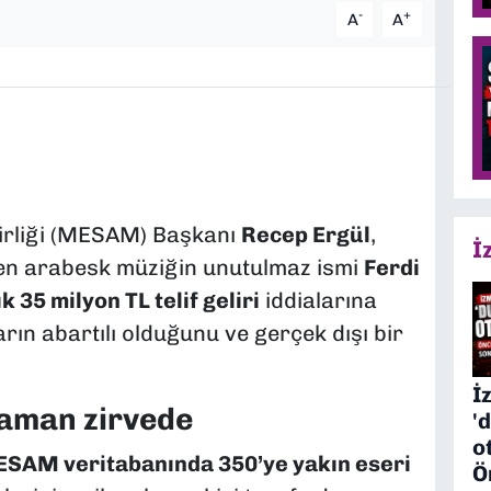
-
+
A
A
Birliği (MESAM) Başkanı
Recep Ergül
,
İ
den arabesk müziğin unutulmaz ismi
Ferdi
lık 35 milyon TL telif geliri
iddialarına
arın abartılı olduğunu ve gerçek dışı bir
İ
 zaman zirvede
'
o
SAM veritabanında 350’ye yakın eseri
Ö