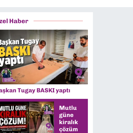
zel Haber
aşkan Tugay BASKI yaptı
Mutlu
güne
kiralık
çözüm