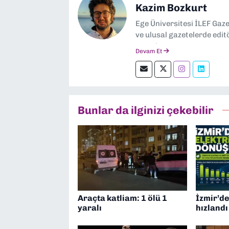
Kazim Bozkurt
Ege Üniversitesi İLEF Gaz
ve ulusal gazetelerde edit
severim.
Devam Et
Bunlar da ilginizi çekebilir
Araçta katliam: 1 ölü 1
İzmir’de
yaralı
hızlandı