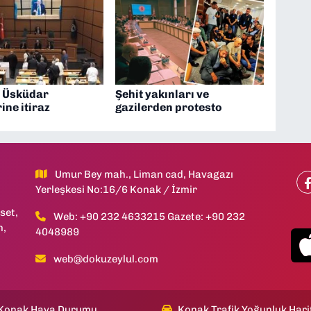
 Üsküdar
Şehit yakınları ve
ine itiraz
gazilerden protesto
Umur Bey mah., Liman cad, Havagazı
Yerleşkesi No:16/6 Konak / İzmir
set,
Web: +90 232 4633215 Gazete: +90 232
h,
4048989
web@dokuzeylul.com
Konak Hava Durumu
Konak Trafik Yoğunluk Hari