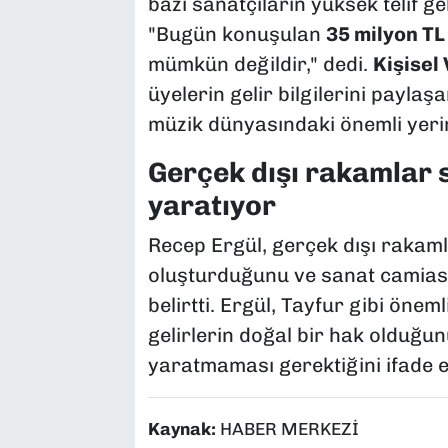
bazı sanatçıların yüksek telif gel
"Bugün konuşulan
35 milyon TL
mümkün değildir," dedi.
Kişisel
üyelerin gelir bilgilerini paylaş
müzik dünyasındaki önemli yerin
Gerçek dışı rakamlar s
yaratıyor
Recep Ergül, gerçek dışı rakaml
oluşturduğunu ve sanat camiası
belirtti. Ergül, Tayfur gibi önem
gelirlerin doğal bir hak olduğ
yaratmaması gerektiğini ifade et
Kaynak:
HABER MERKEZİ