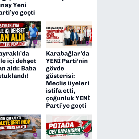
ınay Yeni
arti’ye geçti
ayraklı’da
Karabağlar’da
ile içi dehşet
YENİ Parti’nin
an aldı: Baba
gövde
utuklandı!
gösterisi:
Meclis üyeleri
istifa etti,
çoğunluk YENİ
Parti’ye geçti