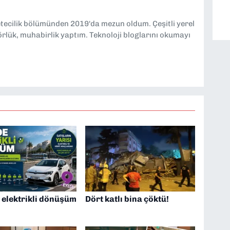
etecilik bölümünden 2019'da mezun oldum. Çeşitli yerel
örlük, muhabirlik yaptım. Teknoloji bloglarını okumayı
 elektrikli dönüşüm
Dört katlı bina çöktü!