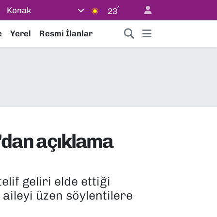
°
Konak
23
e
Yerel
Resmi İlanlar
M'dan açıklama
if geliri elde ettiği
 aileyi üzen söylentilere