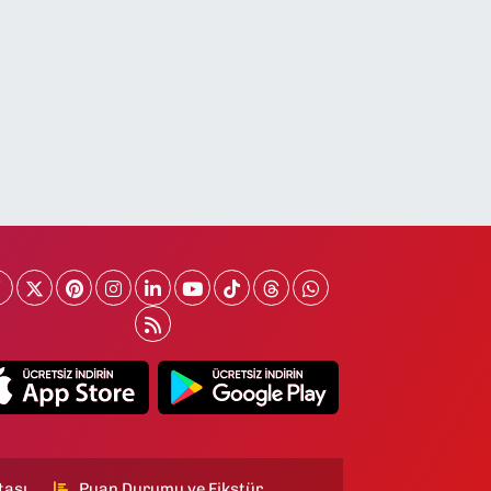
tası
Puan Durumu ve Fikstür