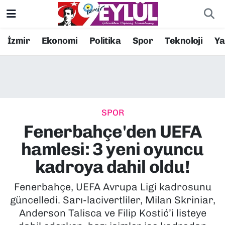
Resmi İlanlar
Konak Nöbetçi Eczaneler
İzmir
Ekonomi
Politika
Spor
Teknoloji
Y
BİLİM
Konak Hava Durumu
DÜNYA
Konak Trafik Yoğunluk Haritası
SPOR
EĞİTİM
Süper Lig Puan Durumu ve Fikstür
Fenerbahçe'den UEFA
EKONOMİ
Tüm Manşetler
hamlesi: 3 yeni oyuncu
kadroya dahil oldu!
KÜLTÜR SANAT
Son Dakika Haberleri
Fenerbahçe, UEFA Avrupa Ligi kadrosunu
MAGAZİN
Haber Arşivi
güncelledi. Sarı-lacivertliler, Milan Skriniar,
Anderson Talisca ve Filip Kostić’i listeye
POLİTİKA