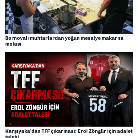
Bornovalı muhtarlardan yoğun mesaiye makarna
molası
Karşıyaka’dan TFF çıkarması: Erol Zöngür için adalet
talebi