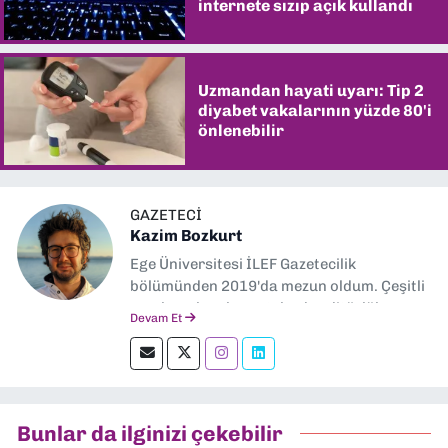
internete sızıp açık kullandı
Uzmandan hayati uyarı: Tip 2
diyabet vakalarının yüzde 80'i
önlenebilir
GAZETECI
Kazim Bozkurt
Ege Üniversitesi İLEF Gazetecilik
bölümünden 2019'da mezun oldum. Çeşitli
yerel ve ulusal gazetelerde editörlük,
Devam Et
muhabirlik yaptım. Teknoloji bloglarını
okumayı severim.
Bunlar da ilginizi çekebilir