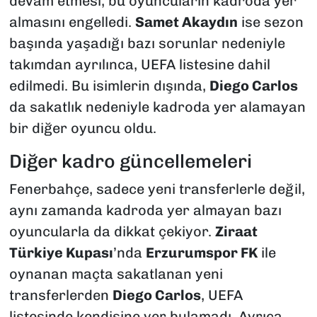
devam etmesi, bu oyuncuların kadroda yer
almasını engelledi.
Samet Akaydın
ise sezon
başında yaşadığı bazı sorunlar nedeniyle
takımdan ayrılınca, UEFA listesine dahil
edilmedi. Bu isimlerin dışında,
Diego Carlos
da sakatlık nedeniyle kadroda yer alamayan
bir diğer oyuncu oldu.
Diğer kadro güncellemeleri
Fenerbahçe, sadece yeni transferlerle değil,
aynı zamanda kadroda yer almayan bazı
oyuncularla da dikkat çekiyor.
Ziraat
Türkiye Kupası
’nda
Erzurumspor FK
ile
oynanan maçta sakatlanan yeni
transferlerden
Diego Carlos
, UEFA
listesinde kendisine yer bulamadı. Ayrıca,