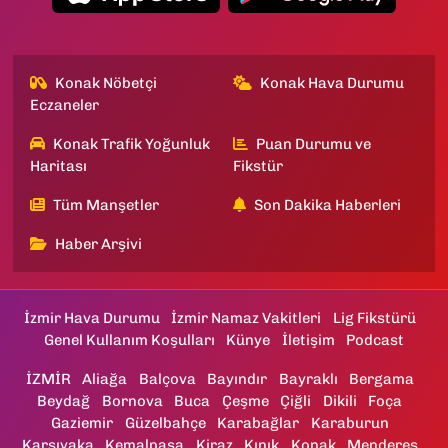
Konak Nöbetçi
Konak Hava Durumu
Eczaneler
Konak Trafik Yoğunluk
Puan Durumu ve
Haritası
Fikstür
Tüm Manşetler
Son Dakika Haberleri
Haber Arşivi
İzmir Hava Durumu
İzmir Namaz Vakitleri
Lig Fikstürü
Genel Kullanım Koşulları
Künye
İletişim
Podcast
İZMİR
Aliağa
Balçova
Bayındır
Bayraklı
Bergama
Beydağ
Bornova
Buca
Çeşme
Çiğli
Dikili
Foça
Gaziemir
Güzelbahçe
Karabağlar
Karaburun
Karşıyaka
Kemalpaşa
Kiraz
Kınık
Konak
Menderes