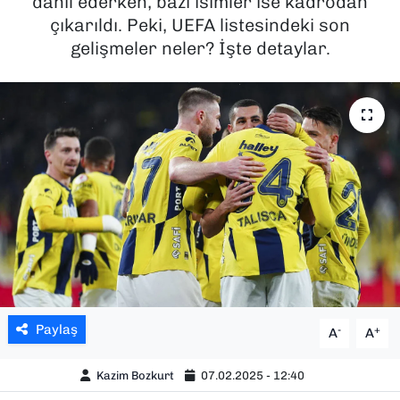
dahil ederken, bazı isimler ise kadrodan
çıkarıldı. Peki, UEFA listesindeki son
SAĞLIK
gelişmeler neler? İşte detaylar.
SPOR
TEKNOLOJİ
YAŞAM
YEREL YÖNETİMLER
Paylaş
-
+
A
A
Kazim Bozkurt
07.02.2025 - 12:40