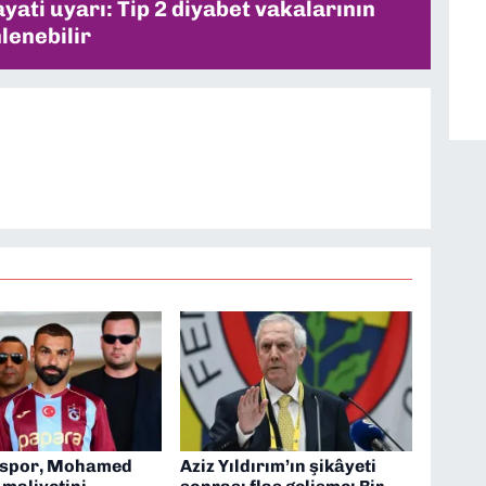
ati uyarı: Tip 2 diyabet vakalarının
lenebilir
nspor, Mohamed
Aziz Yıldırım’ın şikâyeti