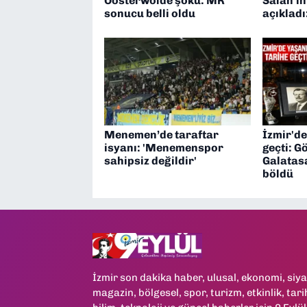
Oosterwolde şoku: MR
Salah’ın
sonucu belli oldu
açıkladı:
Menemen’de taraftar
İzmir'de
isyanı: 'Menemenspor
geçti: G
sahipsiz değildir'
Galatasa
böldü
İzmir son dakika haber, ulusal, ekonomi, siya
magazin, bölgesel, spor, turizm, etkinlik, tari