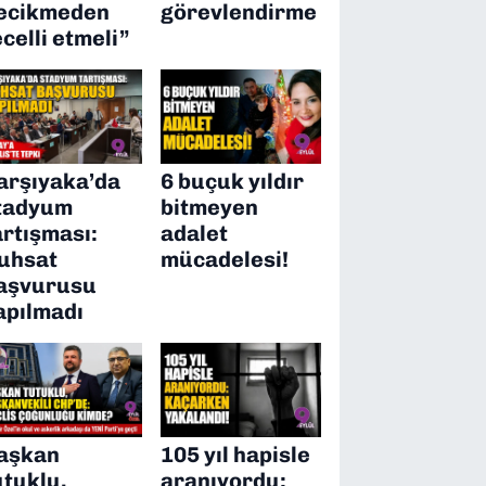
ecikmeden
görevlendirme
ecelli etmeli”
arşıyaka’da
6 buçuk yıldır
tadyum
bitmeyen
artışması:
adalet
uhsat
mücadelesi!
aşvurusu
apılmadı
aşkan
105 yıl hapisle
utuklu,
aranıyordu: