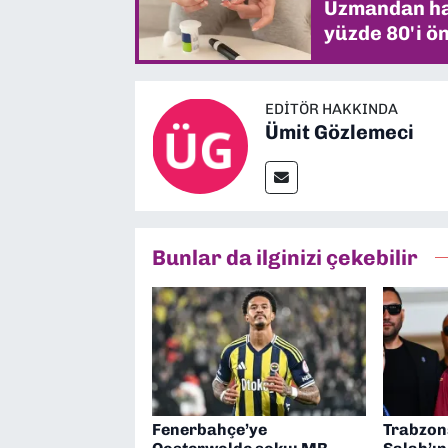
Uzmandan hay
yüzde 80'i ön
EDITÖR HAKKINDA
Ümit Gözlemeci
Bunlar da ilginizi çekebilir
Fenerbahçe’ye
Trabzo