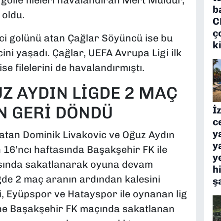
golle fileleri havalandıran Mert Müldür,
b
 oldu.
C
ç
ci golünü atan Çağlar Söyüncü ise bu
k
cini yaşadı. Çağlar, UEFA Avrupa Ligi ilk
se filelerini de havalandırmıştı.
UZ AYDIN LİGDE 2 MAÇ
N GERİ DÖNDÜ
İ
c
y
latan Dominik Livakovic ve Oğuz Aydın
y
 16’ncı haftasında Başakşehir FK ile
y
sında sakatlanarak oyuna devam
h
gde 2 maç aranın ardından kalesini
ş
si, Eyüpspor ve Hatayspor ile oynanan lig
ine Başakşehir FK maçında sakatlanan