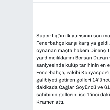
Süper Lig’in ilk yarısının son 
Fenerbahçe karşı karşıya geld
oynanan maçta hakem Direnç To
yardımcılıklarını Bersan Duran v
saniyesinde kulüp tarihinin en 
Fenerbahçe, rakibi Konyaspor’u 3
galibiyeti getiren golleri 14’ün
dakikada Çağlar Söyüncü ve 61’
sahibinin gollerini ise 1’inci d
Kramer attı.