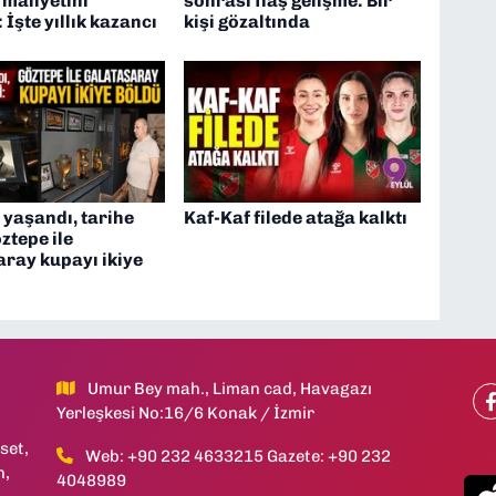
 maliyetini
sonrası flaş gelişme: Bir
 İşte yıllık kazancı
kişi gözaltında
 yaşandı, tarihe
Kaf-Kaf filede atağa kalktı
öztepe ile
ray kupayı ikiye
Umur Bey mah., Liman cad, Havagazı
Yerleşkesi No:16/6 Konak / İzmir
set,
Web: +90 232 4633215 Gazete: +90 232
h,
4048989