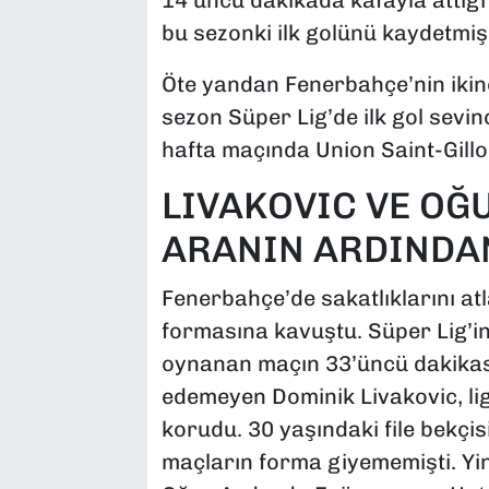
14’üncü dakikada kafayla attığı 
bu sezonki ilk golünü kaydetmiş
Öte yandan Fenerbahçe’nin ikin
sezon Süper Lig’de ilk gol sevin
hafta maçında Union Saint-Gilloi
LIVAKOVIC VE OĞ
ARANIN ARDINDA
Fenerbahçe’de sakatlıklarını at
formasına kavuştu. Süper Lig’in
oynanan maçın 33’üncü dakika
edemeyen Dominik Livakovic, li
korudu. 30 yaşındaki file bekçi
maçların forma giyememişti. Y