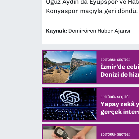
Oğuz Aydın da Eyüpspor ve Ha
Konyaspor maçıyla geri döndü.
Kaynak:
Demirören Haber Ajansı
EDITÖRÜN SEÇTIĞI
İzmir’de ceb
Denizi de hiz
EDITÖRÜN SEÇTIĞI
Yapay zekâ yi
gerçek intern
EDITÖRÜN SEÇTIĞI