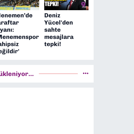
enemen’de
Deniz
araftar
Yücel'den
syanı:
sahte
Menemenspor
mesajlara
ahipsiz
tepki!
eğildir'
ükleniyor...