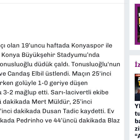
maçı olan 19’uncu haftada Konyaspor ile
i. Konya Büyükşehir Stadyumu’nda
nusluoğlu düdük çaldı. Tonusluoğlu'nun
İ
e Candaş Elbil üstlendi. Maçın 25'inci
erken golüyle 1-0 geriye düşen
-2 mağlup etti. Sarı-lacivertli ekibe
cü dakikada Mert Müldür, 25’inci
Y
inci dakikada Dusan Tadic kaydetti. Ev
t
akikada Pedrinho ve 44’üncü dakikada Blaz
b
z
“