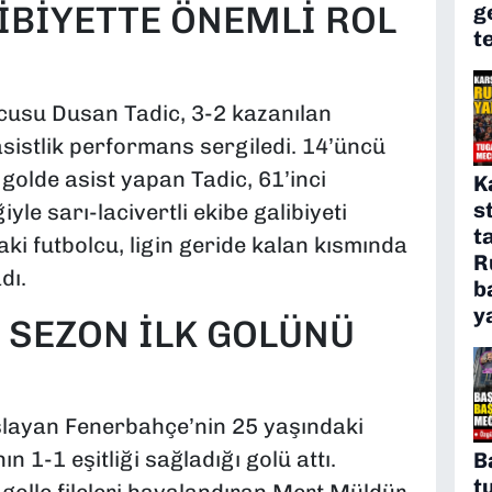
İBİYETTE ÖNEMLİ ROL
g
t
lcusu Dusan Tadic, 3-2 kazanılan
sistlik performans sergiledi. 14’üncü
golde asist yapan Tadic, 61’inci
K
s
le sarı-lacivertli ekibe galibiyeti
t
aki futbolcu, ligin geride kalan kısmında
R
dı.
b
y
 SEZON İLK GOLÜNÜ
layan Fenerbahçe’nin 25 yaşındaki
 1-1 eşitliği sağladığı golü attı.
B
t