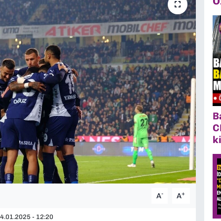
Ö
B
C
k
-
+
A
A
4.01.2025 - 12:20