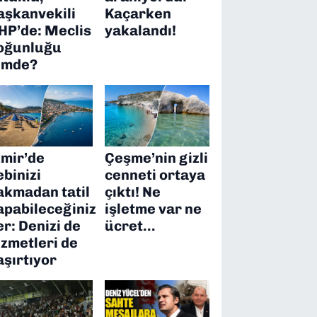
aşkanvekili
Kaçarken
HP’de: Meclis
yakalandı!
oğunluğu
imde?
zmir’de
Çeşme’nin gizli
ebinizi
cenneti ortaya
akmadan tatil
çıktı! Ne
apabileceğiniz
işletme var ne
er: Denizi de
ücret…
izmetleri de
aşırtıyor