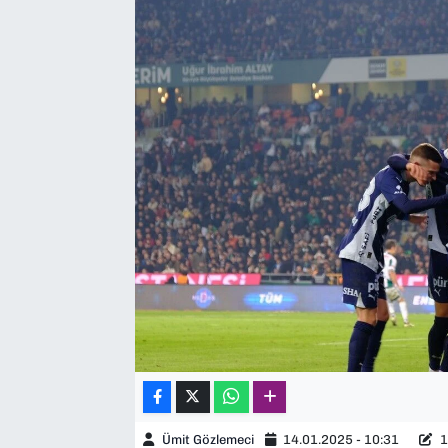
SAĞLIK
SPOR
TEKNOLOJİ
YAŞAM
YEREL YÖNETİMLER
Ümit Gözlemeci
14.01.2025 - 10:31
1