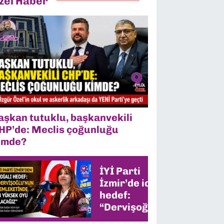
zel Haber
aşkan tutuklu, başkanvekili
HP’de: Meclis çoğunluğu
imde?
İYİ Parti
İzmir’de iddialı
hedef:
“Dervişoğlu’nun
memleketinde