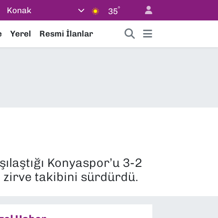
°
Konak
35
e
Yerel
Resmi İlanlar
ılaştığı Konyaspor’u 3-2
zirve takibini sürdürdü.