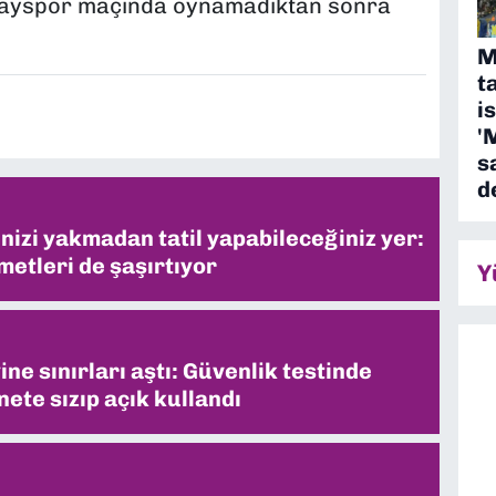
tayspor maçında oynamadıktan sonra
M
t
i
'
s
d
inizi yakmadan tatil yapabileceğiniz yer:
metleri de şaşırtıyor
Y
ne sınırları aştı: Güvenlik testinde
ete sızıp açık kullandı