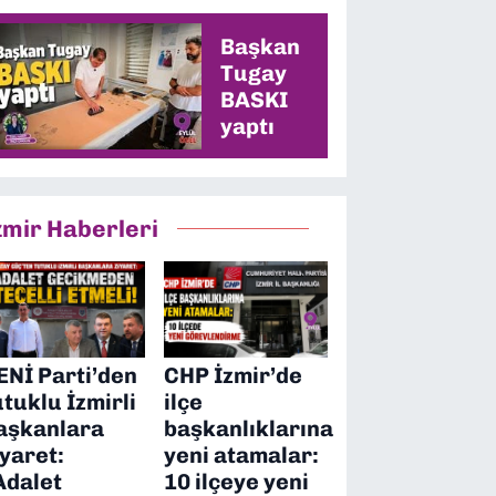
en yüksek oyu
alacağız”
Başkan
Tugay
BASKI
yaptı
zmir Haberleri
ENİ Parti’den
CHP İzmir’de
utuklu İzmirli
ilçe
aşkanlara
başkanlıklarına
iyaret:
yeni atamalar:
Adalet
10 ilçeye yeni