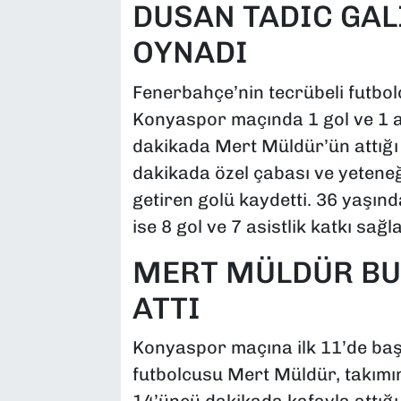
DUSAN TADIC GAL
OYNADI
Fenerbahçe’nin tecrübeli futbo
Konyaspor maçında 1 gol ve 1 a
dakikada Mert Müldür’ün attığı 
dakikada özel çabası ve yeteneğiy
getiren golü kaydetti. 36 yaşınd
ise 8 gol ve 7 asistlik katkı sağla
MERT MÜLDÜR BU
ATTI
Konyaspor maçına ilk 11’de baş
futbolcusu Mert Müldür, takımının