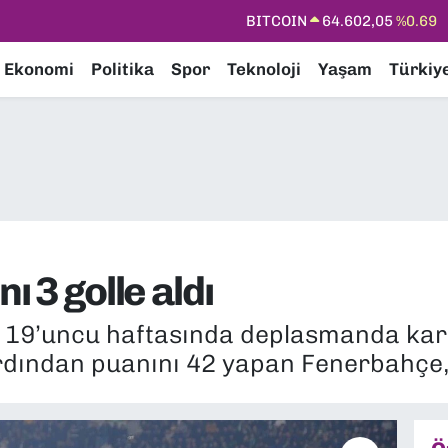
DOLAR
47,6006
%0.06
EURO
55,0250
%0.02
Ekonomi
Politika
Spor
Teknoloji
Yaşam
Türkiy
STERLİN
64,2398
%0.2
GRAM ALTIN
6513.94
%0.32
BİST100
13.768
%48
BITCOIN
64.602,05
%0.69
 3 golle aldı
 19’uncu haftasında deplasmanda karş
rdından puanını 42 yapan Fenerbahçe, 