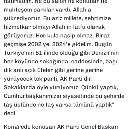
hatırladım. Ne bu salon ne konutlar ne
muhteşem parklar vardı. Allah'a
şükrediyoruz. Bu aziz millete, şehrimize
hizmetkar olmayı Allah'ın lütfu olarak
görüyoruz. Her kula nasip olmaz. Biraz
geçmişe 2002'ye, 2024'e gidelim. Bugün
Türkiye'nin 81 ilinde olduğu gibi Denizli'nin
her köyünde sokağında, caddesinde, başı
dik anlı açık Efeler gibi gerine gerine
yürüyecek tek parti, AK Parti'dir.
Sokaklarda öyle yürüyoruz. Çünkü yaptık,
Cumhurbaşkanımızın siyasetinde bu şehirde
taş üstünde ne taş varsa tümünü yaptık"
dedi.
Kongrede konuşan AK Parti Genel Başkan