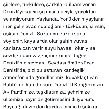
şiirlere, türkülere, şarkılara ilham veren
Denizli'yi şairin şu mısralarıyla yürekten
selamlıyorum; Yaylanda, Yörüklerin yaylanır
iner gelir ovasında eğlenir, türküsün, şiirsin,
aşksın Denizli. Sözün en güzeli sana
söylenir, kayalarda olur şahin yuvası
canlara can verir suyu havası, ölür yine
sevdiğinden vazgeçmez ömre değer
Denizli'nin sevdası. Sevdası ömür süren
Denizli'de, bizi buluşturan kardeşlik
atmosferinde gönüllerimizi kucaklaştıran
Rabb’ime hamdolsun. Denizli İl Kongremizin
AK Parti'mize, teşkilatımıza, şehrimize
ülkemize hayırlar getirmesini diliyorum.
Bayrağı devreden kardeşlerime teşekkür