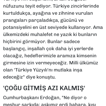
nüfuzunu teyit ediyor. Türkiye zincirlerinde
kurtuldukça, ayağına ve zihnine vurulan
prangaları parçaladıkça, gücünü ve
potansiyelini en üst seviyede kullanıyor. Ama
ülkemizdeki muhalefet ne yazık ki bunların
hiçbirini görmüyor. Bunlar sadece
başlangıç, inşallah çok daha iyi yerlerde
olacağız, hedeflerimizle aramıza kimsenin
girmesine izin vermeyeceğiz. Milli ülkümüz
olan 'Türkiye Yüzyılı'nı mutlaka inşa
edeceğiz" diye konuştu.
'ÇOĞU GİTMİŞ AZI KALMIŞ'
Cumhurbaşkanı Erdoğan, "Ne diyor o
meşhur şarkıda; aşkımız erdi bahara, kışı