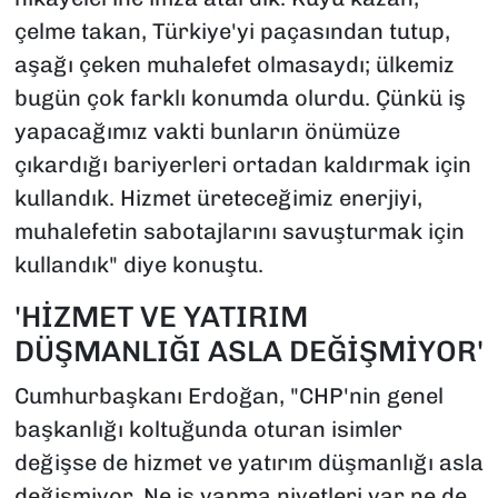
çelme takan, Türkiye'yi paçasından tutup,
aşağı çeken muhalefet olmasaydı; ülkemiz
bugün çok farklı konumda olurdu. Çünkü iş
yapacağımız vakti bunların önümüze
çıkardığı bariyerleri ortadan kaldırmak için
kullandık. Hizmet üreteceğimiz enerjiyi,
muhalefetin sabotajlarını savuşturmak için
kullandık" diye konuştu.
'HİZMET VE YATIRIM
DÜŞMANLIĞI ASLA DEĞİŞMİYOR'
Cumhurbaşkanı Erdoğan, "CHP'nin genel
başkanlığı koltuğunda oturan isimler
değişse de hizmet ve yatırım düşmanlığı asla
değişmiyor. Ne iş yapma niyetleri var ne de