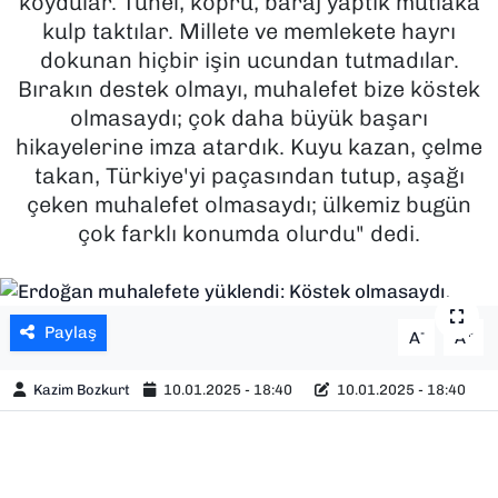
koydular. Tünel, köprü, baraj yaptık mutlaka
kulp taktılar. Millete ve memlekete hayrı
SAĞLIK
dokunan hiçbir işin ucundan tutmadılar.
Bırakın destek olmayı, muhalefet bize köstek
SPOR
olmasaydı; çok daha büyük başarı
hikayelerine imza atardık. Kuyu kazan, çelme
TEKNOLOJİ
takan, Türkiye'yi paçasından tutup, aşağı
çeken muhalefet olmasaydı; ülkemiz bugün
YAŞAM
çok farklı konumda olurdu" dedi.
YEREL YÖNETİMLER
Paylaş
-
+
A
A
Kazim Bozkurt
10.01.2025 - 18:40
10.01.2025 - 18:40