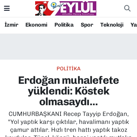
Resmi İlanlar
Konak Nöbetçi Eczaneler
İzmir
Ekonomi
Politika
Spor
Teknoloji
Y
BİLİM
Konak Hava Durumu
DÜNYA
Konak Trafik Yoğunluk Haritası
POLİTİKA
EĞİTİM
Süper Lig Puan Durumu ve Fikstür
Erdoğan muhalefete
EKONOMİ
Tüm Manşetler
yüklendi: Köstek
olmasaydı...
KÜLTÜR SANAT
Son Dakika Haberleri
CUMHURBAŞKANI Recep Tayyip Erdoğan,
MAGAZİN
Haber Arşivi
"Yol yaptık karşı çıktılar, havalimanı yaptık
çamur attılar. Hızlı tren hattı yaptık takoz
POLİTİKA