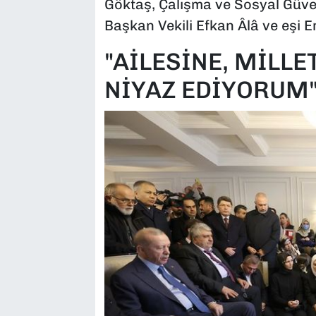
Göktaş, Çalışma ve Sosyal Güven
Başkan Vekili Efkan Âlâ ve eşi E
"AİLESİNE, MİLL
NİYAZ EDİYORUM