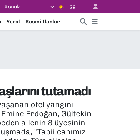
°
Konak
38
e
Yerel
Resmi İlanlar
aşlarını tutamadı
aşanan otel yangını
i Emine Erdoğan, Gültekin
ybeden ailenin 8 üyesinin
nuşmada, "Tabii canımız