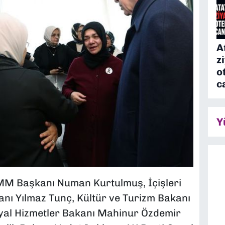
A
z
o
c
Y
M Başkanı Numan Kurtulmuş, İçişleri
kanı Yılmaz Tunç, Kültür ve Turizm Bakanı
yal Hizmetler Bakanı Mahinur Özdemir