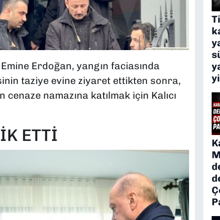
T
k
y
s
Emine Erdoğan, yangın faciasında
y
y
inin taziye evine ziyaret ettikten sonra,
in cenaze namazına katılmak için Kalıcı
İK ETTİ
K
M
d
d
Ç
P