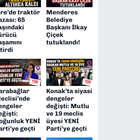
ire’de traktör
Menderes
azası: 65
Belediye
aşındaki
Başkanı İlkay
ürücü
Çiçek
aşamını
tutuklandı!
itirdi
arabağlar
Konak’ta siyasi
eclisi’nde
dengeler
engeler
değişti: Mutlu
eğişti:
ve 19 meclis
oğunluk YENİ
üyesi YENİ
arti’ye geçti
Parti’ye geçti