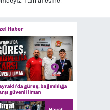
indeyiz. Tüm ailesine,
zel Haber
ayraklı’da güreş, bağımlılığa
arşı güvenli liman
Hayat