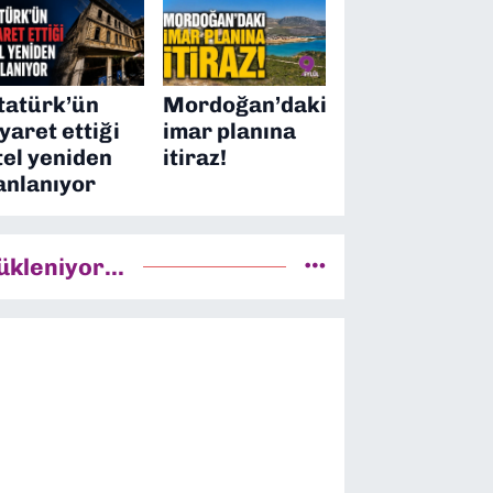
tatürk’ün
Mordoğan’daki
iyaret ettiği
imar planına
tel yeniden
itiraz!
anlanıyor
ükleniyor...