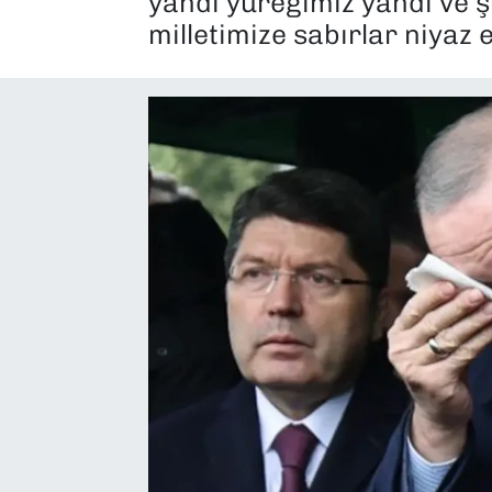
yandı yüreğimiz yandı ve ş
milletimize sabırlar niyaz 
SAĞLIK
SPOR
TEKNOLOJİ
YAŞAM
YEREL YÖNETİMLER