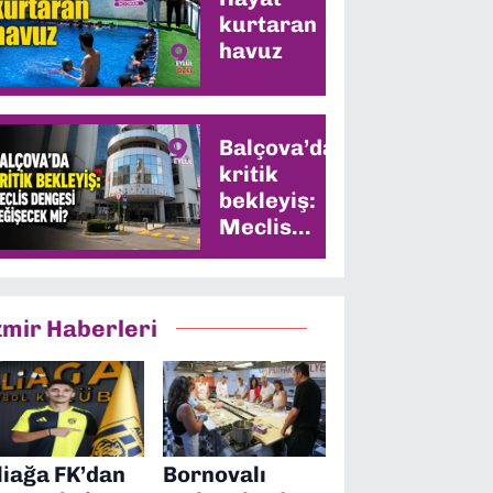
kurtaran
havuz
Balçova’da
kritik
bekleyiş:
Meclis
dengesi
değişecek
mi?
zmir Haberleri
liağa FK’dan
Bornovalı