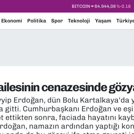
DOLAR
47,7436
%0.18
EURO
55,2510
%0.32
Ekonomi
Politika
Spor
Teknoloji
Yaşam
Türkiy
STERLİN
64,4811
%0.38
GRAM ALTIN
6660.55
%0.03
BİST100
13.779
%-14
BITCOIN
64.944,08
%-0.18
ailesinin cenazesinde gözy
ip Erdoğan, dün Bolu Kartalkaya'da y
ya gitti. Cumhurbaşkanı Erdoğan ve eş
ret ettikten sonra, faciada hayatını ka
Erdoğan, namazın ardından yaptığı ko