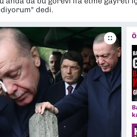
u anda da bu görevi ifa etme gayreti iç
ediyorum" dedi.
Ö
B
k