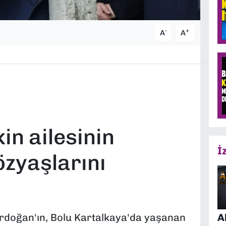
-
+
A
A
in ailesinin
İ
zyaşlarını
A
doğan'ın, Bolu Kartalkaya'da yaşanan