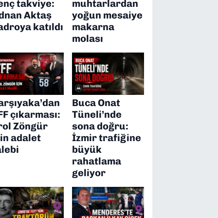
enç takviye:
muhtarlardan
dnan Aktaş
yoğun mesaiye
adroya katıldı
makarna
molası
arşıyaka’dan
Buca Onat
FF çıkarması:
Tüneli’nde
rol Zöngür
sona doğru:
çin adalet
İzmir trafiğine
alebi
büyük
rahatlama
geliyor