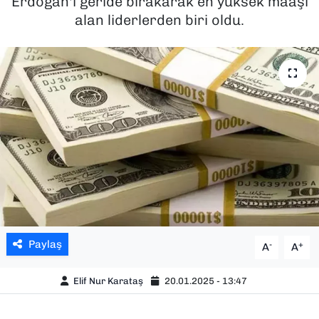
Erdoğan'ı geride bırakarak en yüksek maaşı
alan liderlerden biri oldu.
SAĞLIK
SPOR
TEKNOLOJİ
YAŞAM
YEREL YÖNETİMLER
Paylaş
-
+
A
A
Elif Nur Karataş
20.01.2025 - 13:47