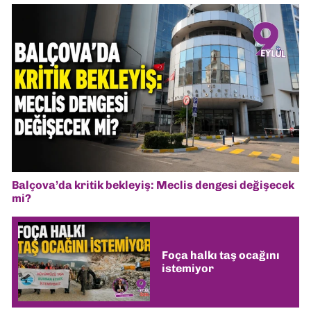
Balçova’da kritik bekleyiş: Meclis dengesi değişecek
mi?
Foça halkı taş ocağını
istemiyor