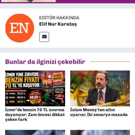
EDITÖR HAKKINDA
Elif Nur Karataş
Bunlar da ilginizi çekebilir
İzmir’de benzin 70 TL sınırına
İslam Memiş’ten altın
dayanıyor: Zam öncesi dikkat
uyarısı: İki senaryo masada
çeken fark