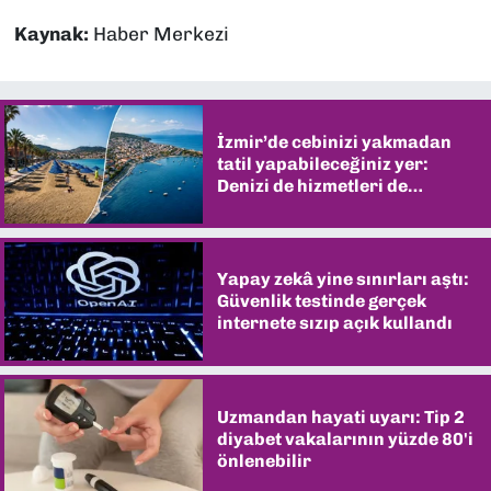
Kaynak:
Haber Merkezi
İzmir’de cebinizi yakmadan
tatil yapabileceğiniz yer:
Denizi de hizmetleri de
şaşırtıyor
Yapay zekâ yine sınırları aştı:
Güvenlik testinde gerçek
internete sızıp açık kullandı
Uzmandan hayati uyarı: Tip 2
diyabet vakalarının yüzde 80'i
önlenebilir