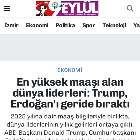
Resmi İlanlar
Konak Nöbetçi Eczaneler
İzmir
Ekonomi
Politika
Spor
Teknoloji
Y
BİLİM
Konak Hava Durumu
DÜNYA
Konak Trafik Yoğunluk Haritası
EKONOMİ
EĞİTİM
Süper Lig Puan Durumu ve Fikstür
En yüksek maaşı alan
EKONOMİ
Tüm Manşetler
dünya liderleri: Trump,
Erdoğan’ı geride bıraktı
KÜLTÜR SANAT
Son Dakika Haberleri
2025 yılına dair maaş bilgileriyle birlikte,
MAGAZİN
Haber Arşivi
dünya liderlerinin yıllık gelirleri ortaya çıktı.
ABD Başkanı Donald Trump, Cumhurbaşkanı
POLİTİKA