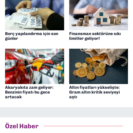
Borç yapılandırma için son
Finansman sektörüne sıkı
günler
limitler geliyor!
Akaryakıta zam geliyor:
Altın fiyatları yükselişte:
Benzinin fiyatı bu gece
Gram altın kritik seviyeyi
artacak
aştı
Özel Haber