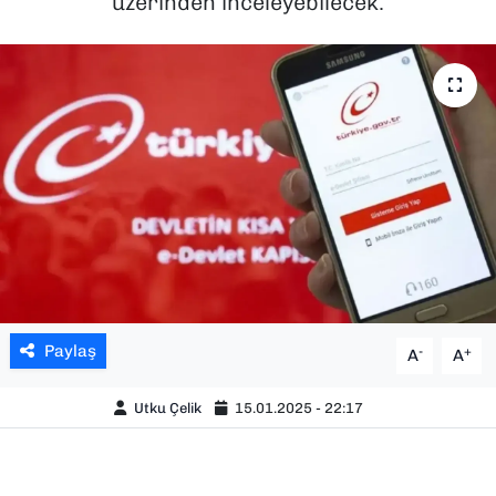
üzerinden inceleyebilecek.
SAĞLIK
SPOR
TEKNOLOJİ
YAŞAM
YEREL YÖNETİMLER
Paylaş
-
+
A
A
Utku Çelik
15.01.2025 - 22:17