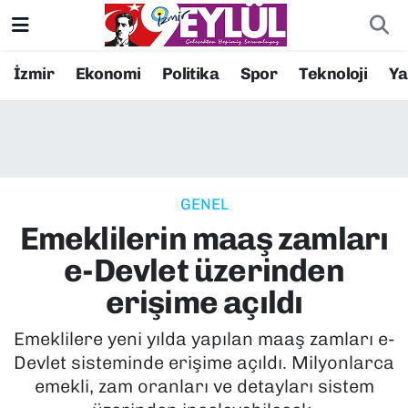
Resmi İlanlar
Konak Nöbetçi Eczaneler
İzmir
Ekonomi
Politika
Spor
Teknoloji
Y
BİLİM
Konak Hava Durumu
DÜNYA
Konak Trafik Yoğunluk Haritası
GENEL
EĞİTİM
Süper Lig Puan Durumu ve Fikstür
Emeklilerin maaş zamları
EKONOMİ
Tüm Manşetler
e-Devlet üzerinden
erişime açıldı
KÜLTÜR SANAT
Son Dakika Haberleri
Emeklilere yeni yılda yapılan maaş zamları e-
MAGAZİN
Haber Arşivi
Devlet sisteminde erişime açıldı. Milyonlarca
emekli, zam oranları ve detayları sistem
POLİTİKA