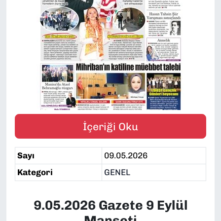
SAĞLIK
SPOR
TEKNOLOJİ
YAŞAM
YEREL YÖNETİMLER
İçeriği Oku
Sayı
09.05.2026
Kategori
GENEL
9.05.2026 Gazete 9 Eylül
Manşeti