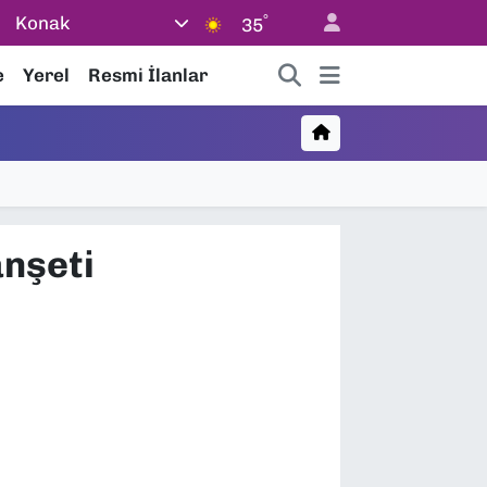
°
Konak
35
e
Yerel
Resmi İlanlar
anşeti