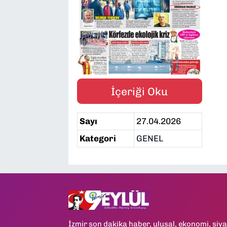
SAĞLIK
SPOR
TEKNOLOJİ
İçeriği Oku
YAŞAM
Sayı
27.04.2026
YEREL YÖNETİMLER
Kategori
GENEL
İzmir son dakika haber, ulusal, ekonomi, siya