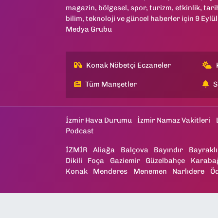
magazin, bölgesel, spor, turizm, etkinlik, tari
bilim, teknoloji ve güncel haberler için 9 Eylül
Medya Grubu
Konak Nöbetçi Eczaneler
Tüm Manşetler
S
İzmir Hava Durumu
İzmir Namaz Vakitleri
Podcast
İZMİR
Aliağa
Balçova
Bayındır
Bayraklı
Dikili
Foça
Gaziemir
Güzelbahçe
Karaba
Konak
Menderes
Menemen
Narlıdere
Ö