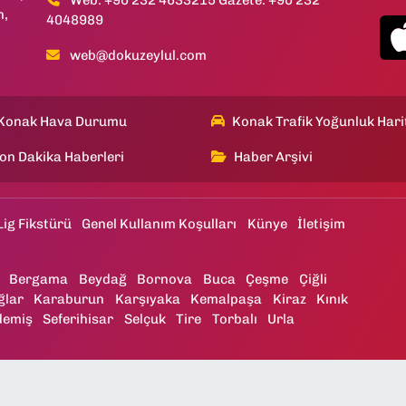
Web: +90 232 4633215 Gazete: +90 232
h,
4048989
web@dokuzeylul.com
Konak Hava Durumu
Konak Trafik Yoğunluk Hari
on Dakika Haberleri
Haber Arşivi
Lig Fikstürü
Genel Kullanım Koşulları
Künye
İletişim
Bergama
Beydağ
Bornova
Buca
Çeşme
Çiğli
ğlar
Karaburun
Karşıyaka
Kemalpaşa
Kiraz
Kınık
demiş
Seferihisar
Selçuk
Tire
Torbalı
Urla