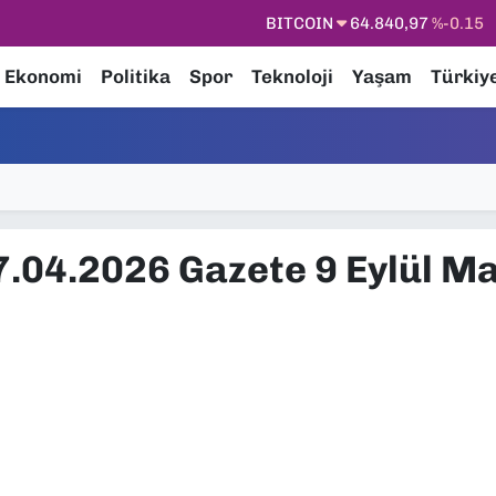
BITCOIN
64.840,97
%-0.15
DOLAR
47,7436
%0.18
Ekonomi
Politika
Spor
Teknoloji
Yaşam
Türkiy
EURO
55,2510
%0.32
STERLİN
64,4811
%0.38
GRAM ALTIN
6660.55
%0
BİST100
13.779
%-14
7.04.2026 Gazete 9 Eylül M